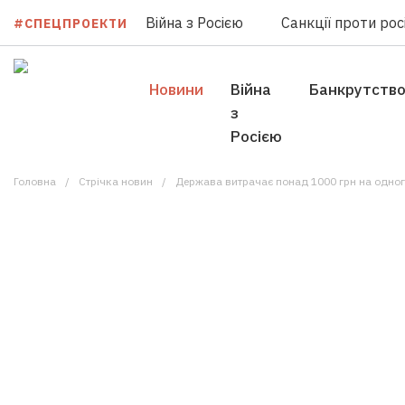
Війна з Росією
Санкції проти росі
#СПЕЦПРОЕКТИ
Новини
Війна
Банкрутств
з
Росією
Головна
Стрічка новин
Держава витрачає понад 1000 грн на одног