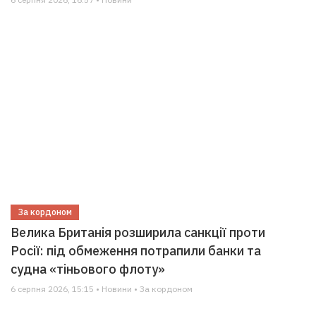
За кордоном
Велика Британія розширила санкції проти
Росії: під обмеження потрапили банки та
судна «тіньового флоту»
6 серпня 2026, 15:15 • Новини • За кордоном