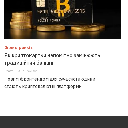
Огляд ринків
Як криптокартки непомітно замінюють
традиційний банкінг
Статті • БОРГ-review
Новим фронтендом для сучасної людини
стають криптовалютні платформи