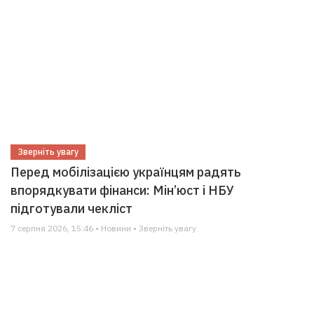
Зверніть увагу
Перед мобілізацією українцям радять
впорядкувати фінанси: Мін’юст і НБУ
підготували чекліст
7 серпня 2026, 15:46 • Новини • Зверніть увагу