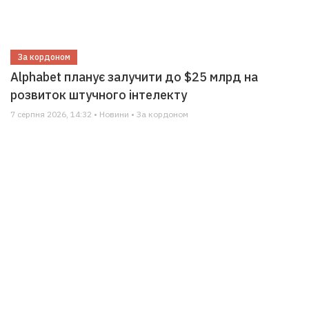
За кордоном
Alphabet планує залучити до $25 млрд на
розвиток штучного інтелекту
7 серпня 2026, 14:32 • Новини • За кордоном