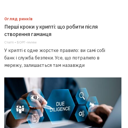
Огляд ринків
Перші кроки у крипті: що робити після
створення гаманця
Статті • БОРГ-review
У крипті є одне жорстке правило: ви самі собі
банк і служба безпеки. Усе, що потрапило в
мережу, залишається там назавжди