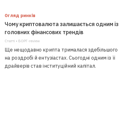
Огляд ринків
Чому криптовалюта залишається одним із
головних фінансових трендів
Статті • БОРГ-review
Ще нещодавно крипта трималася здебільшого
на роздробі й ентузіастах. Сьогодні одним із її
драйверів став інституційний капітал.