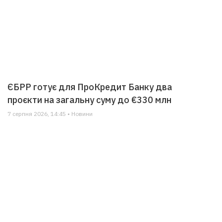
ЄБРР готує для ПроКредит Банку два
проєкти на загальну суму до €330 млн
7 серпня 2026, 14:45 • Новини