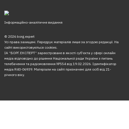
Інформаційно-аналітичне видання
© 2026 borg.expert
Усі права захищені. Передрук матеріалів лише за згодою редакції. На
сайті використовуються cookies.
ІА “БОРГ.ЕКСПЕРТ” зареєстроване в якості суб’єкта у сфері онлайн
медіа відповідно до рішення Національної ради України з питань
телебачення та радіомовлення №554 від 19.02.2026. Ідентифікатор
медіа R40-06939. Матеріали на сайті призначені для осіб від 21-
річного віку.