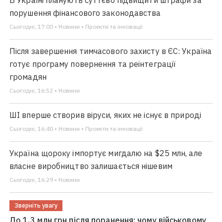
порушення фінансового законодавства
Сьогодні, 17:00 • Новини • Проекти та інновації
Після завершення тимчасового захисту в ЄС: Україна
готує програму повернення та реінтеграції
громадян
Сьогодні, 16:52 • Новини
ШІ вперше створив віруси, яких не існує в природі
Сьогодні, 16:40 • Новини • Проекти та інновації
Україна щороку імпортує мигдалю на $25 млн, але
власне виробництво залишається нішевим
Сьогодні, 16:29 • Новини
Зверніть увагу
До 1,3 млн грн після поранення: чому військовому