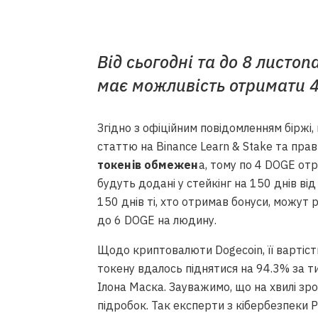
Від сьогодні та до 8 листо
має можливість отримати 4
Згідно з офіційним повідомленням бірж
статтю на Binance Learn & Stake та пра
токенів обмежен
а, тому по 4 DOGE от
будуть додані у стейкінг на 150 днів ві
150 днів ті, хто отримав бонуси, можу
до 6 DOGE на людину.
Щодо криптовалюти Dogecoin, її вартіст
токену вдалось піднятися на 94.3% за 
Ілона Маска. Зауважимо, що на хвилі зр
підробок. Так експерти з кібербезпеки 