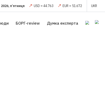
 2026, п’ятниця
USD = 44.763
EUR = 51.672
UKR
люди
БОРГ-review
Думка експерта