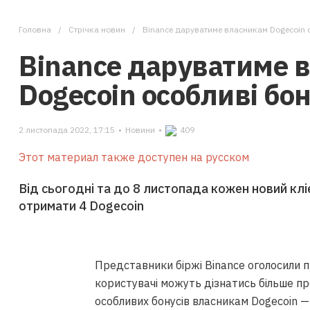
Головна
Стрічка новин
Binance даруватиме власникам Dogecoin 
Binance даруватиме 
Dogecoin особливі бо
2 листопада 2022, 17:15
•
Новини
•
409
Этот материал также доступен на русском
Від сьогодні та до 8 листопада кожен новий клі
отримати 4 Dogecoin
Представники біржі Binance оголосили п
користувачі можуть дізнатись більше п
особливих бонусів власникам Dogecoin —