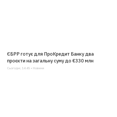
ЄБРР готує для ПроКредит Банку два
проєкти на загальну суму до €330 млн
Сьогодні, 14:45 • Новини