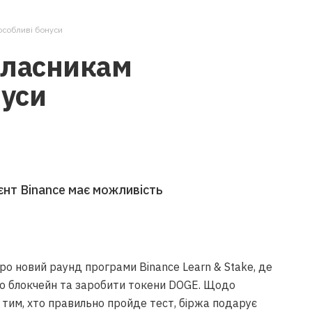
особливі бонуси
власникам
нуси
єнт Binance має можливість
ро новий раунд програми Binance Learn & Stake, де
ро блокчейн та заробити токени DOGE. Щодо
 тим, хто правильно пройде тест, біржа подарує