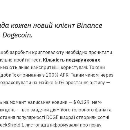
пада кожен новий клієнт Binance
 Dogecoin.
і, щоб заробити криптовалюту необхідно прочитати
вильно пройти тест.
Кількість подарункових
римають лише найспритніші користувачі. Токени
д доби їх отримання з 100% APR. Таким чином, через
т розраховувати на майже 50% зростання активу —
ь на момент написання новини — $ 0.129, мем-
тиждень — все завдяки діям його головного фаната
остання популярності DOGE шахраї створили сотні
PeckShield 1 листопада інформували про появу