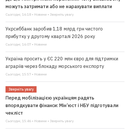
можуть затримати або не нарахувати виплати
Сьогодні, 16:18 • Новини • Зверніть увагу
Укрсиббанк заробив 1,18 млрд грн чистого
прибутку у другому кварталі 2026 року
Сьогодні, 16:07 • Новини
Україна просить у ЄС 220 млн євро для підтримки
аграріїв через блокаду морського експорту
Сьогодні, 15:57 • Новини
Зверніть увагу
Перед мобілізацією українцям радять
впорядкувати фінанси: Мін’юст і НБУ підготували
чекліст
Сьогодні, 15:46 • Новини • Зверніть увагу