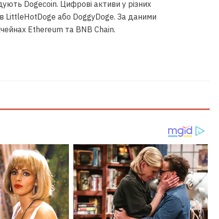
дують Dogecoin. Цифрові активи у різних
в LittleHotDoge або DoggyDoge. За даними
кчейнах Ethereum та BNB Chain.