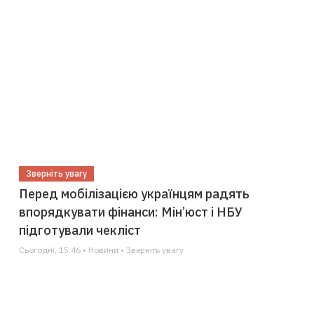
Зверніть увагу
Перед мобілізацією українцям радять
впорядкувати фінанси: Мін’юст і НБУ
підготували чекліст
Сьогодні, 15:46 • Новини • Зверніть увагу