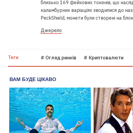
близько 169 фейкових токенів, що наслі
каламбурних варіаціях зводилися до наз
PeckShield, монети були створені на бло
Джерело
Теги
# Огляд ринків
# Криптовалюти