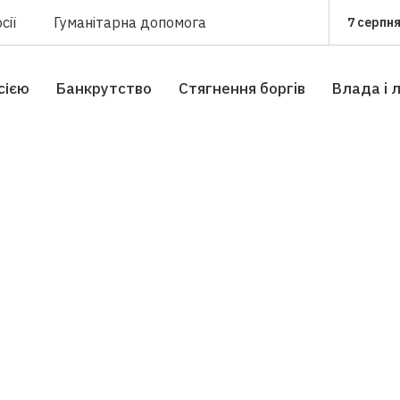
сії
Гуманітарна допомога
7 серпня
сією
Банкрутство
Стягнення боргiв
Влада i 