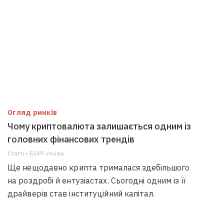
Огляд ринків
Чому криптовалюта залишається одним із
головних фінансових трендів
Статті • БОРГ-review
Ще нещодавно крипта трималася здебільшого
на роздробі й ентузіастах. Сьогодні одним із її
драйверів став інституційний капітал.