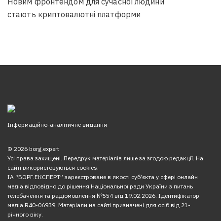
Новим фронтендом для сучасної людини
стають криптовалютні платформи
Інформаційно-аналітичне видання
© 2026 borg.expert
Усі права захищені. Передрук матеріалів лише за згодою редакції. На
сайті використовуються cookies.
ІА “БОРГ.ЕКСПЕРТ” зареєстроване в якості суб’єкта у сфері онлайн
медіа відповідно до рішення Національної ради України з питань
телебачення та радіомовлення №554 від 19.02.2026. Ідентифікатор
медіа R40-06939. Матеріали на сайті призначені для осіб від 21-
річного віку.