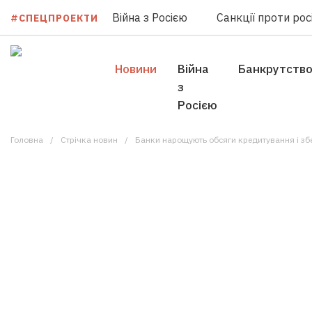
Війна з Росією
Санкції проти росі
#СПЕЦПРОЕКТИ
Новини
Війна
Банкрутств
з
Росією
Головна
Стрічка новин
Банки нарощують обсяги кредитування і збе