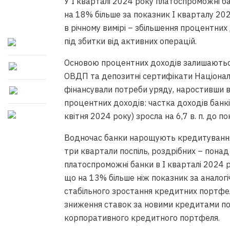
У І кварталі 2024 року платоспроможні б
на 18% більше за показник І кварталу 202
в річному вимірі – збільшення процентних
під збитки від активних операцій.
Основою процентних доходів залишаються 
ОВДП та депозитні сертифікати Національ
фінансували потреби уряду, наростивши в
процентних доходів: частка доходів банкі
квітня 2024 року) зросла на 6,7 в. п. до п
Водночас банки нарощують кредитування:
три квартали поспіль, роздрібних – понад
платоспроможні банки в І кварталі 2024 
що на 13% більше ніж показник за аналогі
стабільного зростання кредитних портфел
зниження ставок за новими кредитами по
корпоративного кредитного портфеля.