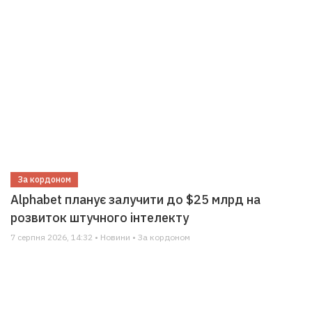
За кордоном
Alphabet планує залучити до $25 млрд на
розвиток штучного інтелекту
7 серпня 2026, 14:32 • Новини • За кордоном