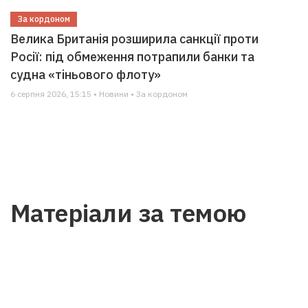
За кордоном
Велика Британія розширила санкції проти
Росії: під обмеження потрапили банки та
судна «тіньового флоту»
6 серпня 2026, 15:15 • Новини • За кордоном
Матеріали за темою