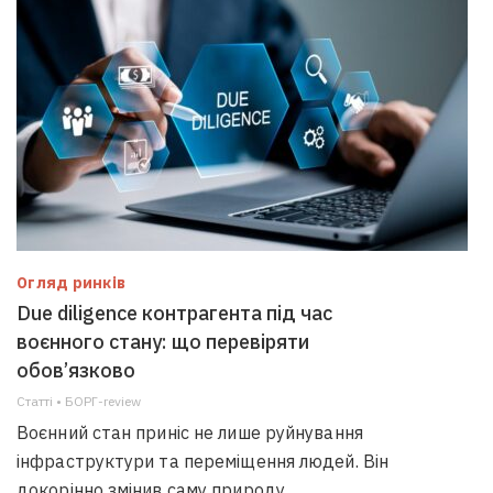
Огляд ринків
Due diligence контрагента під час
воєнного стану: що перевіряти
обов’язково
Статті • БОРГ-review
Воєнний стан приніс не лише руйнування
інфраструктури та переміщення людей. Він
докорінно змінив саму природу