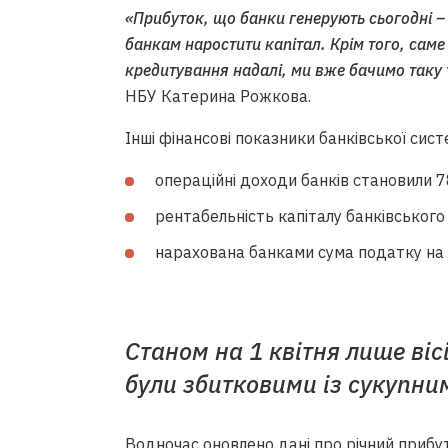
«Прибуток, що банки генерують сьогодні – ц
банкам наростити капітал. Крім того, саме
кредитування надалі, ми вже бачимо таку
НБУ Катерина Рожкова.
Інші фінансові показники банківської сист
операційні доходи банків становили 78
рентабельність капіталу банківського
нарахована банками сума податку на п
Станом на 1 квітня лише ві
були збитковими із сукупни
Водночас оновлено дані про річний прибут