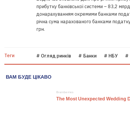
прибутку банківської системи – 83,2 млр
донарахуванням окремими банками податку
річна сума нарахованого банками податку
грн.
Теги
# Огляд ринків
# Банки
# НБУ
#