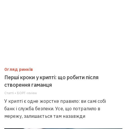
Огляд ринків
Перші кроки у крипті: що робити після
створення гаманця
Статті • БОРГ-review
У крипті є одне жорстке правило: ви самі собі
банк і служба безпеки. Усе, що потрапило в
мережу, залишається там назавжди