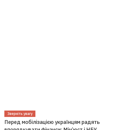
Зверніть увагу
Перед мобілізацією українцям радять
впорядкувати фінанси: Мін’юст і НБУ