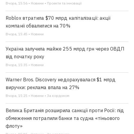
Вчора, 15:56 • Новини • Проекти та інновації
Roblox втратила $70 млрд капіталізації: акції
компанії обвалилися на 70%
Вчора, 15:45 • Новини
Україна залучила майже 255 млрд грн через ОВДП
від початку року
Вчора, 15:35 • Новини
Warner Bros. Discovery недорахувалася $1 млрд
виручки: реклама впала на 27%
Вчора, 15:25 • Новини • За кордоном
Велика Британія розширила санкції проти Росії: під
обмеження потрапили банки та судна «тіньового
флоту»