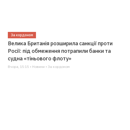
За кордоном
Велика Британія розширила санкції проти
Росії: під обмеження потрапили банки та
судна «тіньового флоту»
Вчора, 15:15 • Новини • За кордоном