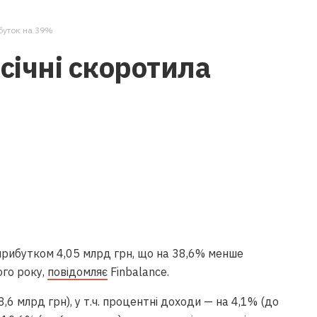
ибуток на 39%
січні скоротила
 прибутком 4,05 млрд грн, що на 38,6% менше
ого року,
повідомляє
Finbalance.
,6 млрд грн), у т.ч. процентні доходи — на 4,1% (до