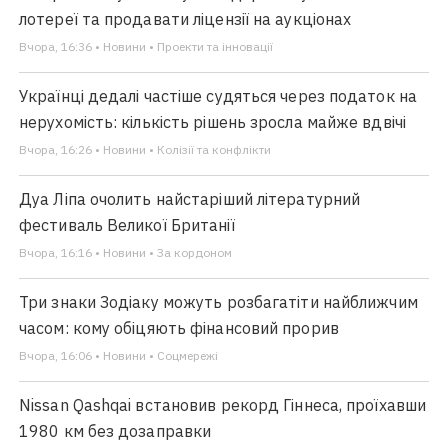
лотереї та продавати ліцензії на аукціонах
Вчора, 16:36 • Новини • Проекти та інновації
Українці дедалі частіше судяться через податок на
нерухомість: кількість рішень зросла майже вдвічі
Вчора, 16:26 • Новини • Колізії та конфлікти
Дуа Ліпа очолить найстаріший літературний
фестиваль Великої Британії
Вчора, 16:16 • Новини • За кордоном
Три знаки Зодіаку можуть розбагатіти найближчим
часом: кому обіцяють фінансовий прорив
Вчора, 16:06 • Новини • Соцмережі
Nissan Qashqai встановив рекорд Гіннеса, проїхавши
1980 км без дозаправки