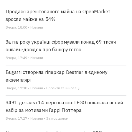
Продажі арештованого майна на OpenMarket
зросли майже на 54%
Вчора, 18:00 • Новини
За пів року українці сформували понад 69 тисяч
онлайн-довідок про банкрутство
Вчора, 17:49 • Новини
Bugatti створила гіперкар Destrier в єдиному
екземплярі
Вчора, 17:38 • Новини • Проекти та інновації
3491 деталь і 14 персонажів: LEGO показала новий
набір за мотивами Гаррі Поттера
Вчора, 17:27 • Новини • За кордоном