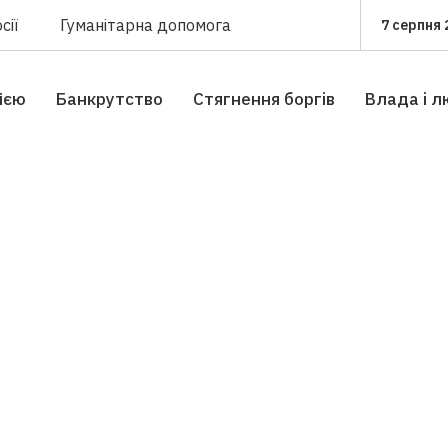
сії
Гуманітарна допомога
7 серпня 
сією
Банкрутство
Стягнення боргiв
Влада i 