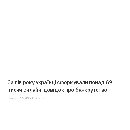
За пів року українці сформували понад 69
тисяч онлайн-довідок про банкрутство
Вчора, 17:49 • Новини