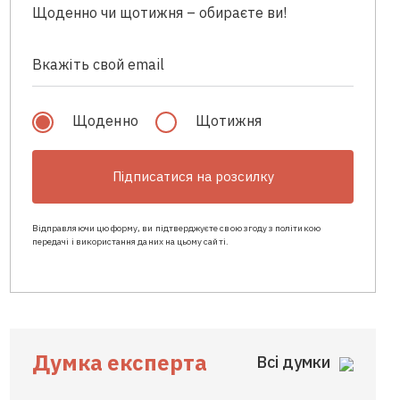
Щоденно чи щотижня – обираєте ви!
Щоденно
Щотижня
Підписатися на розсилку
Відправляючи цю форму, ви підтверджуєте свою згоду з політикою
передачі і використання даних на цьому сайті.
Думка експерта
Всі думки