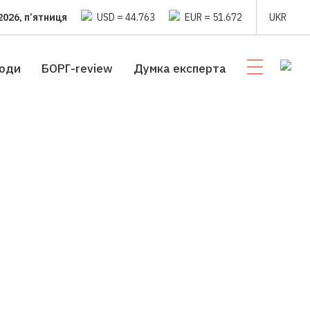
2026, п’ятниця
USD = 44.763
EUR = 51.672
UKR
люди
БОРГ-review
Думка експерта