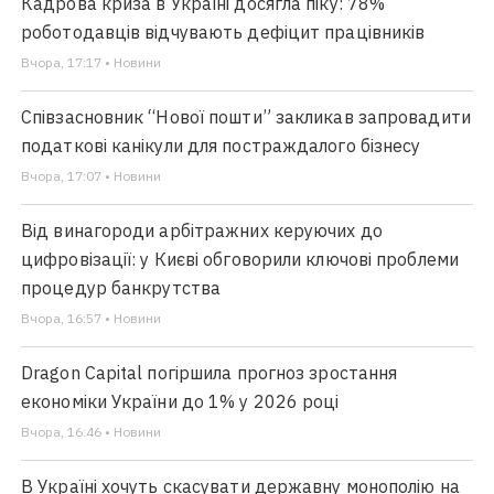
Кадрова криза в Україні досягла піку: 78%
роботодавців відчувають дефіцит працівників
Вчора, 17:17 • Новини
Співзасновник “Нової пошти” закликав запровадити
податкові канікули для постраждалого бізнесу
Вчора, 17:07 • Новини
Від винагороди арбітражних керуючих до
цифровізації: у Києві обговорили ключові проблеми
процедур банкрутства
Вчора, 16:57 • Новини
Dragon Capital погіршила прогноз зростання
економіки України до 1% у 2026 році
Вчора, 16:46 • Новини
В Україні хочуть скасувати державну монополію на