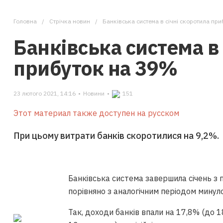
Головна
Стрічка новин
Банківська система в січні скоротила пр
Банківська система в 
прибуток на 39%
23 лютого 2021, 14:16
•
Новини
•
151
Этот материал также доступен на русском
При цьому витрати банків скоротилися на 9,2%.
Банківська система завершила січень з
порівняно з аналогічним періодом минул
Так, доходи банків впали на 17,8% (до 18