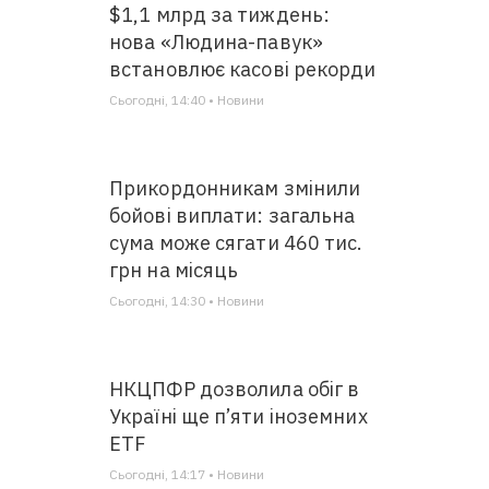
$1,1 млрд за тиждень:
нова «Людина-павук»
встановлює касові рекорди
Сьогодні, 14:40 • Новини
Прикордонникам змінили
бойові виплати: загальна
сума може сягати 460 тис.
грн на місяць
Сьогодні, 14:30 • Новини
НКЦПФР дозволила обіг в
Україні ще п’яти іноземних
ETF
Сьогодні, 14:17 • Новини