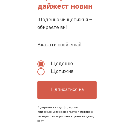
дайжест новин
Щоденно чи щотижня –
обираєте ви!
Щоденно
Щотижня
Підписатися на
розсилку
Відправляючи цю форму, ви
підтверджуєте свою згоду з політикою
передачі і використання даних на цьому
сайті.