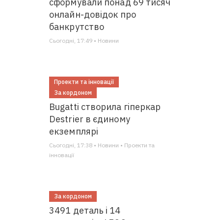
сформували понад 69 тисяч
онлайн-довідок про
банкрутство
Сьогодні, 17:49 • Новини
Проекти та інновації
За кордоном
Bugatti створила гіперкар
Destrier в єдиному
екземплярі
Сьогодні, 17:38 • Новини • Проекти та
інновації
За кордоном
3491 деталь і 14