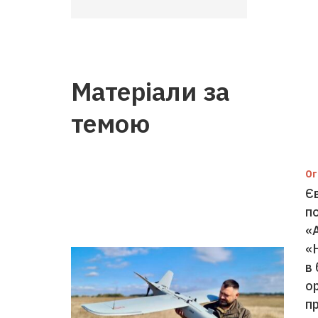
Матеріали за
темою
Ог
Єв
п
«
«
в 
о
п