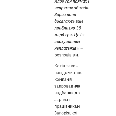
млрд грн прямих і
непрямих збитків.
Зараз вони
досягають вже
приблизно 35
млрд грн. Це і з
врахуванням
неплатежів
», –
розповів він.
Котін також
повідомив, що
компанія
запровадила
надбавки до
зарплат
працівникам
Запорізької