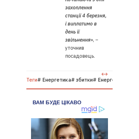
захоплення
станції 4 березня,
і виплатимо в
день її
звільнення
», –
уточнив
посадовець.
Теги
# Енергетика
# збитки
# Енергоатом
# ві