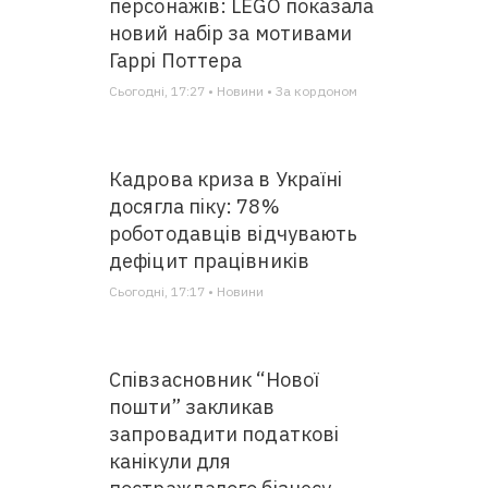
персонажів: LEGO показала
новий набір за мотивами
Гаррі Поттера
Сьогодні, 17:27 • Новини • За кордоном
Кадрова криза в Україні
досягла піку: 78%
роботодавців відчувають
дефіцит працівників
Сьогодні, 17:17 • Новини
Співзасновник “Нової
пошти” закликав
запровадити податкові
канікули для