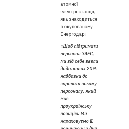
атомної
електростанції,
яка знаходиться
в окупованому
Енергодарі.
«
Щоб підтримати
персонал ЗАЕС,
ми від себе ввели
додаткових 20%
надбавки до
зарплати всьому
персоналу, який
має
проукраїнську
позицію. Ми
нараховуємо її,
починаючи з дня