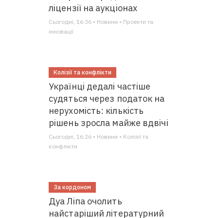
ліцензії на аукціонах
Сьогодні, 16:36 • Новини • Проекти та
інновації
Колізії та конфлікти
Українці дедалі частіше
судяться через податок на
нерухомість: кількість
рішень зросла майже вдвічі
Сьогодні, 16:26 • Новини • Колізії та
конфлікти
За кордоном
Дуа Ліпа очолить
найстаріший літературний