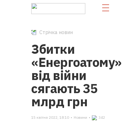
Стрічка новин
Збитки
«‎Енергоатому»
від війни
сягають 35
млрд грн
15 квітня 2022, 18:10
•
Новини
•
342