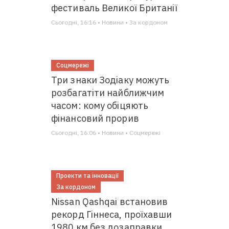
фестиваль Великої Британії
Сьогодні, 16:16 • Новини • За кордоном
Соцмережі
Три знаки Зодіаку можуть
розбагатіти найближчим
часом: кому обіцяють
фінансовий прорив
Сьогодні, 16:06 • Новини • Соцмережі
Проекти та інновації
За кордоном
Nissan Qashqai встановив
рекорд Гіннеса, проїхавши
1980 км без дозаправки