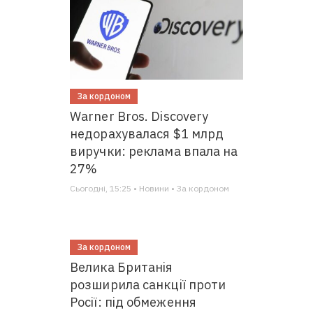
За кордоном
Warner Bros. Discovery
недорахувалася $1 млрд
виручки: реклама впала на
27%
Сьогодні, 15:25 • Новини • За кордоном
За кордоном
Велика Британія
розширила санкції проти
Росії: під обмеження