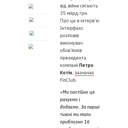
від війни сягають
35 млрд грн.
Про це в інтерв’ю
Інтерфакс
розповів
виконувач
обов’язків
президента
компанії
Петро
Котін
,
зазначає
FinClub.
«‎
Ми постійно це
рахуємо і
додаємо. За перші
тижні ми мали
приблизно 16