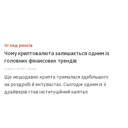
Огляд ринків
Чому криптовалюта залишається одним із
головних фінансових трендів
Статті • БОРГ-review
Ще нещодавно крипта трималася здебільшого
на роздробі й ентузіастах. Сьогодні одним із її
драйверів став інституційний капітал.