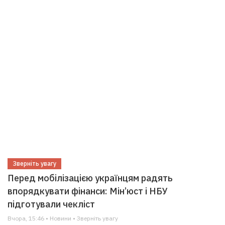
Зверніть увагу
Перед мобілізацією українцям радять
впорядкувати фінанси: Мін’юст і НБУ
підготували чекліст
Вчора, 15:46 • Новини • Зверніть увагу