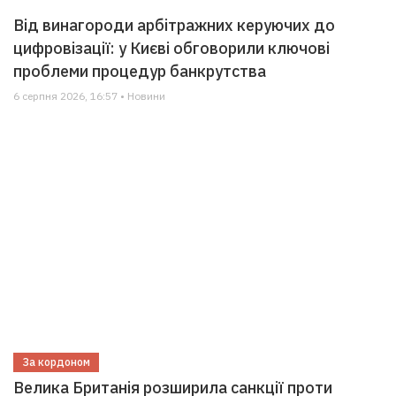
Від винагороди арбітражних керуючих до
цифровізації: у Києві обговорили ключові
проблеми процедур банкрутства
6 серпня 2026, 16:57 • Новини
За кордоном
Велика Британія розширила санкції проти