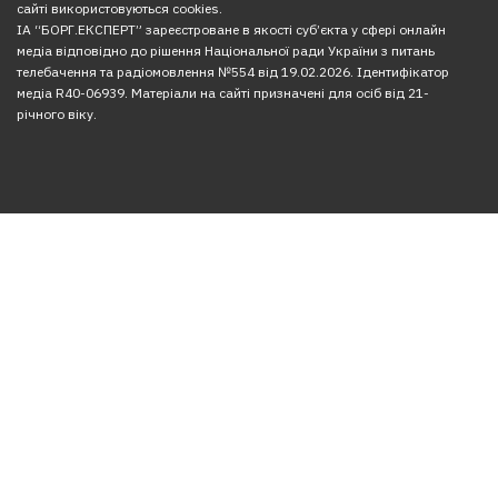
сайті використовуються cookies.
ІА “БОРГ.ЕКСПЕРТ” зареєстроване в якості суб’єкта у сфері онлайн
медіа відповідно до рішення Національної ради України з питань
телебачення та радіомовлення №554 від 19.02.2026. Ідентифікатор
медіа R40-06939. Матеріали на сайті призначені для осіб від 21-
річного віку.