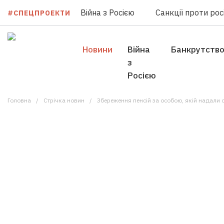
Війна з Росією
Санкції проти росі
#СПЕЦПРОЕКТИ
Новини
Війна
Банкрутств
з
Росією
Головна
Стрічка новин
Збереження пенсій за особою, якій надали с