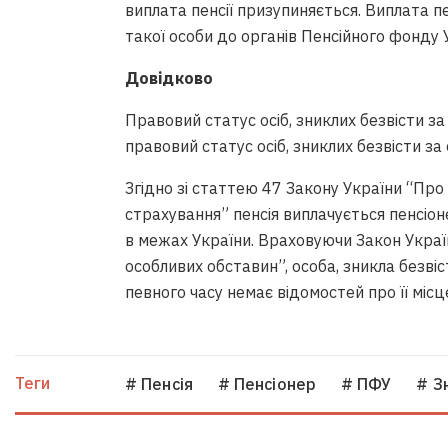
виплата пенсії призупиняється. Виплата п
такої особи до органів Пенсійного фонду 
Довідково
Правовий статус осіб, зниклих безвісти з
правовий статус осіб, зниклих безвісти за
Згідно зі статтею 47 Закону України “Пр
страхування” пенсія виплачується пенсіо
в межах України. Враховуючи Закон Україн
особливих обставин”, особа, зникла безвіс
певного часу немає відомостей про її міс
Теги
# Пенсія
# Пенсіонер
# ПФУ
# З