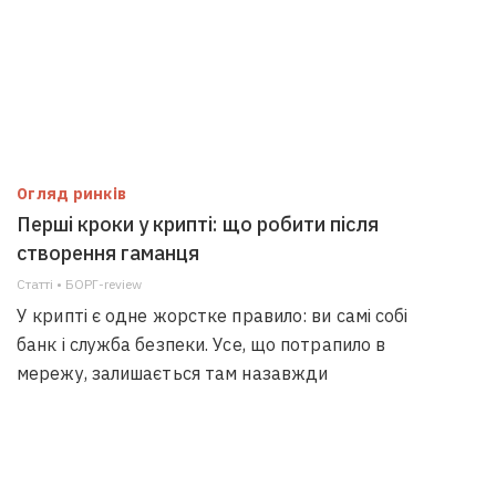
Огляд ринків
Перші кроки у крипті: що робити після
створення гаманця
Статті • БОРГ-review
У крипті є одне жорстке правило: ви самі собі
банк і служба безпеки. Усе, що потрапило в
мережу, залишається там назавжди