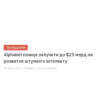
За кордоном
Alphabet планує залучити до $25 млрд на
розвиток штучного інтелекту
Вчора, 14:32 • Новини • За кордоном