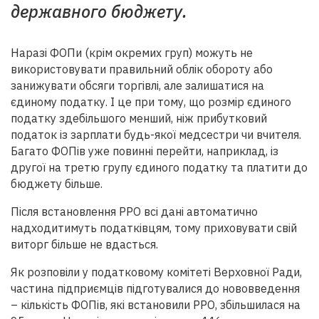
державного бюджету.
Наразі
ФОП
и (крім окремих груп) можуть не
використовувати правильний облік обороту або
занижувати обсяги торгівлі, але залишатися на
єдиному податку. І це при тому, що розмір єдиного
податку здебільшого менший, ніж прибутковий
податок із зарплати будь-якої медсестри чи вчителя.
Багато
ФОП
ів уже повинні перейти, наприклад, із
другої на третю групу єдиного податку та платити до
бюджету більше.
Після встановлення
РРО
всі дані автоматично
надходитимуть податківцям, тому приховувати свій
виторг більше не вдасться.
Як розповіли у податковому комітеті Верховної Ради,
частина підприємців підготувалися до нововведення
– кількість
ФОП
ів, які встановили
РРО
, збільшилася на