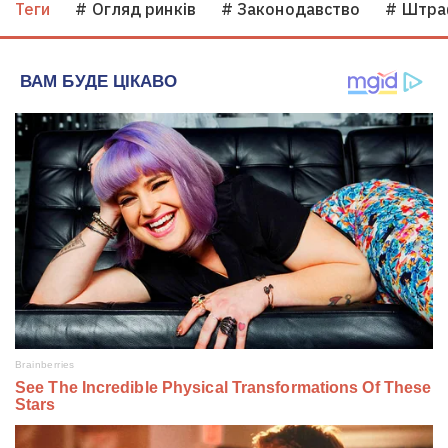
Теги
# Огляд ринків
# Законодавство
# Штра