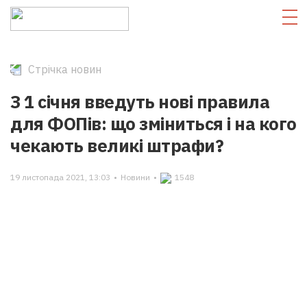
Стрічка новин
З 1 січня введуть нові правила
для ФОПів: що зміниться і на кого
чекають великі штрафи?
19 листопада 2021, 13:03
•
Новини
•
1548