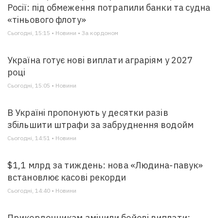
Росії: під обмеження потрапили банки та судна
«тіньового флоту»
Сьогодні, 15:15 • Новини • За кордоном
Україна готує нові виплати аграріям у 2027
році
Сьогодні, 15:05 • Новини
В Україні пропонують у десятки разів
збільшити штрафи за забруднення водойм
Сьогодні, 14:51 • Новини
$1,1 млрд за тиждень: нова «Людина-павук»
встановлює касові рекорди
Сьогодні, 14:40 • Новини
Прикордонникам змінили бойові виплати: