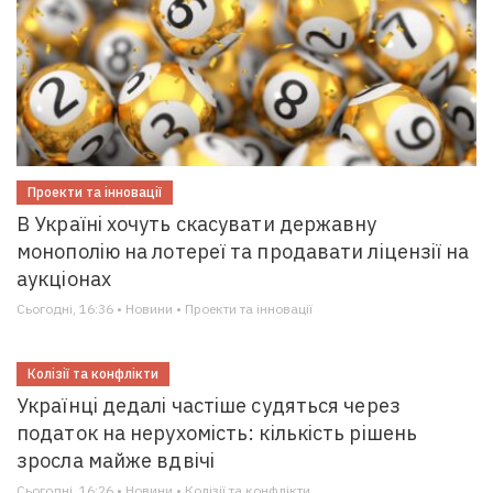
Проекти та інновації
В Україні хочуть скасувати державну
монополію на лотереї та продавати ліцензії на
аукціонах
Сьогодні, 16:36 • Новини • Проекти та інновації
Колізії та конфлікти
Українці дедалі частіше судяться через
податок на нерухомість: кількість рішень
зросла майже вдвічі
Сьогодні, 16:26 • Новини • Колізії та конфлікти