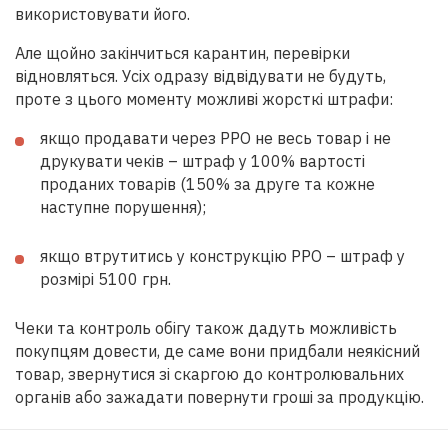
використовувати його.
Але щойно закінчиться карантин, перевірки
відновляться. Усіх одразу відвідувати не будуть,
проте з цього моменту можливі жорсткі штрафи:
якщо продавати через
РРО
не весь товар і не
друкувати чеків – штраф у 100% вартості
проданих товарів (150% за друге та кожне
наступне порушення);
якщо втрутитись у конструкцію
РРО
– штраф у
розмірі 5100 грн.
Чеки та контроль обігу також дадуть можливість
покупцям довести, де саме вони придбали неякісний
товар, звернутися зі скаргою до контролювальних
органів або зажадати повернути гроші за продукцію.