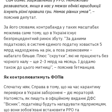
“Сам бізнес зацікавлений у
РРО
. Неможливо
розвиватися, якщо в нас у межах однієї юрисдикції
існують різні правила гри. Немає рівних умов”
, –
пояснив депутат.
За його словами, контрабанда у таких масштабах
можлива саме тому, що в Україні існує
безпрецедентний ринок збуту. “За даними
податкової, в системі єдиного податку ховається 5
млрд надходжень на рік, а поза ризиковими –
набагато більше. Плюс “скрутки”, які не працюють без
чорного налу – ще 2-3 млрд на місяць. І додамо
також до цього митниці”, – пояснив Гетманцев.
Як контролюватимуть
ФОП
ів
Спочатку ніяк. Справа в тому, що на час карантину
перевірки в Україні заборонені – діє мораторій.
Натомість, як пишуть в офіційному виданні
ДФС
“Вісник”, податківці будуть нагадувати підприємцям,
що вони зобов’язані встановити
РРО
та