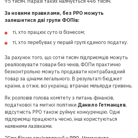
95 тисяч. Наразі таких налічується 446 тисяч.
За новими правилами, без
РРО
можуть
залишитися дві групи
ФОП
ів:
ті, хто працює суто із бізнесом;
ті, хто перебуває у першій групі єдиного податку.
За рахунок того, що сотні тисяч підприємців можуть
реалізовувати товари без чеків,
ФОП
и практично
безконтрольно можуть продавати контрабандний
товар за цінами легального. В результаті бюджет
країни, а отже, всі українці, втрачає мільярди гривень.
Як розповів голова комітету з питань фінансів,
податкової та митної політики
Данило Гетманцев
,
відсутність
РРО
також руйнує конкуренцію. Одні
підприємці працюють чесно, інші користуються
наявними лазівками.