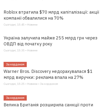
Roblox втратила $70 млрд капіталізації: акції
компанії обвалилися на 70%
Сьогодні, 15:45 • Новини
Україна залучила майже 255 млрд грн через
ОВДП від початку року
Сьогодні, 15:35 • Новини
За кордоном
Warner Bros. Discovery недорахувалася $1
млрд виручки: реклама впала на 27%
Сьогодні, 15:25 • Новини • За кордоном
За кордоном
Велика Британія розширила санкції проти