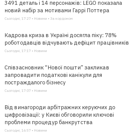
3491 деталь і 14 персонажів: LEGO показала
новий набір за мотивами Гаррі Поттера
Сьогодні, 17:27 • Новини • За кордоном
Кадрова криза в Україні досягла піку: 78%
роботодавців відчувають дефіцит працівників
Сьогодні, 17:17 • Новини
Співзасновник “Нової пошти” закликав
запровадити податкові канікули для
постраждалого бізнесу
Сьогодні, 17:07 • Новини
Від винагороди арбітражних керуючих до
цифровізації: у Києві обговорили ключові
проблеми процедур банкрутства
Сьогодні, 16:57 • Новини