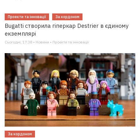
Проекти та інновації
За кордоном
Bugatti створила гіперкар Destrier в єдиному
екземплярі
Сьогодні, 17:38 • Новини • Проекти та інновації
За кордоном