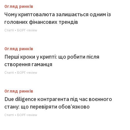
Огляд ринків
Чому криптовалюта залишається одним із
головних фінансових трендів
Статті • БОРГ-review
Огляд ринків
Перші кроки у крипті: що робити після
створення гаманця
Статті • БОРГ-review
Огляд ринків
Due diligence контрагента під час воєнного
стану: що перевіряти обов’язково
Статті • БОРГ-review