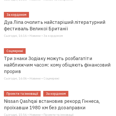
За кордоном
Дуа Ліпа очолить найстаріший літературний
фестиваль Великої Британії
Сьогодні, 16:16 • Новини • За кордоном
Соцмережі
Три знаки Зодіаку можуть розбагатіти
найближчим часом: кому обіцяють фінансовий
прорив
Сьогодні, 16:06 • Новини • Соцмережі
Проекти та інновації
За кордоном
Nissan Qashqai встановив рекорд Гіннеса,
проїхавши 1980 км без дозаправки
Сьогодні, 15:56 • Новини • Проекти та інновації