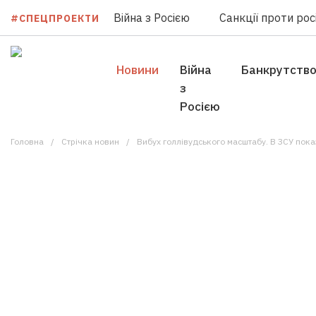
Війна з Росією
Санкції проти росі
#СПЕЦПРОЕКТИ
Новини
Війна
Банкрутств
з
Росією
Головна
Стрічка новин
Вибух голлівудського масштабу. В ЗСУ показали р