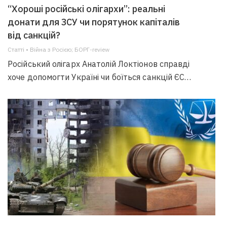
“Хороші російські олігархи”: реальні
донати для ЗСУ чи порятунок капіталів
від санкцій?
Статті • Війна з Росією; БОРГ-review
Російський олігарх Анатолій Локтіонов справді
хоче допомогти Україні чи боїться санкцій ЄС…