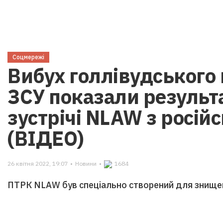
Соцмережі
Вибух голлівудського
ЗСУ показали результа
зустрічі NLAW з росій
(ВІДЕО)
26 квітня 2022, 19:07
•
Новини
•
1684
ПТРК NLAW був спеціально створений для знищен