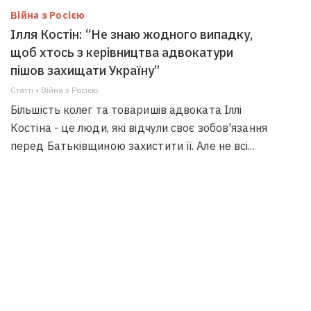
Війна з Росією
Ілля Костін: “Не знаю жодного випадку,
щоб хтось з керівництва адвокатури
пішов захищати Україну”
Статті • Війна з Росією
Більшість колег та товаришів адвоката Іллі
Костіна - це люди, які відчули своє зобов'язання
перед Батьківщиною захистити її. Але не всі...