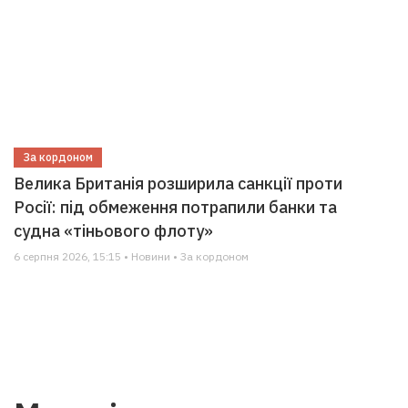
За кордоном
Велика Британія розширила санкції проти
Росії: під обмеження потрапили банки та
судна «тіньового флоту»
6 серпня 2026, 15:15 • Новини • За кордоном