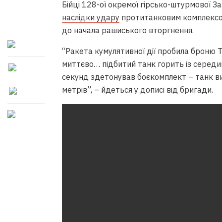
Бійці 128-ої окремої гірсько-штурмової З
наслідки удару
протитанковим комплексом
до начала рашиського вторгнення.
“Ракета кумулятивної дії пробила броню Т
миттєво… підбитий танк горить із середини
секунд здетонував боєкомплект – танк виб
метрів”, – йдеться у дописі від бригади.