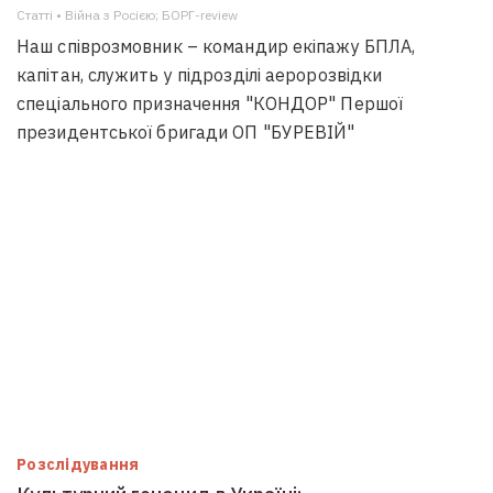
Статті • Війна з Росією; БОРГ-review
Наш співрозмовник – командир екіпажу БПЛА,
капітан, служить у підрозділі аеророзвідки
спеціального призначення "КОНДОР" Першої
президентської бригади ОП "БУРЕВІЙ"
Розслідування