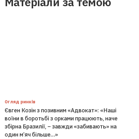
Матеріали за темою
Огляд ринків
Євген Козін з позивним «Адвокат»: «Наші
воїни в боротьбі з орками працюють, наче
збірна Бразилії, – завжди «забивають» на
один м’яч більше…»