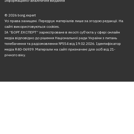
Інформаційно-аналітичне видання
© 2026 borg.expert
Усі права захищені. Передрук матеріалів лише за згодою редакції. На
сайті використовуються cookies.
ІА “БОРГ.ЕКСПЕРТ” зареєстроване в якості суб’єкта у сфері онлайн
медіа відповідно до рішення Національної ради України з питань
телебачення та радіомовлення №554 від 19.02.2026. Ідентифікатор
медіа R40-06939. Матеріали на сайті призначені для осіб від 21-
річного віку.