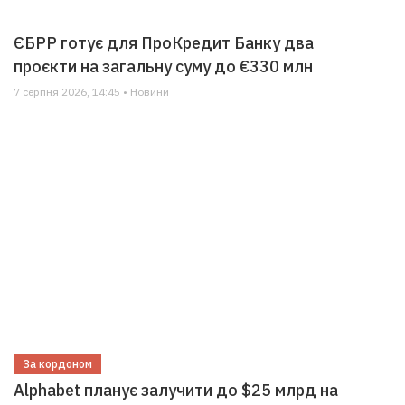
ЄБРР готує для ПроКредит Банку два
проєкти на загальну суму до €330 млн
7 серпня 2026, 14:45 • Новини
За кордоном
Alphabet планує залучити до $25 млрд на