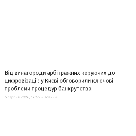
Від винагороди арбітражних керуючих до
цифровізації: у Києві обговорили ключові
проблеми процедур банкрутства
6 серпня 2026, 16:57 • Новини