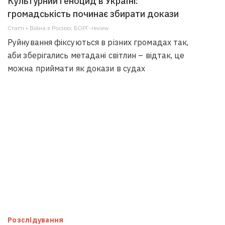
Культурний геноцид в Україні:
громадськість починає збирати докази
Статті • Війна з Росією; БОРГ-review
Руйнування фіксуються в різних громадах так,
аби зберігались метадані світлин – відтак, це
можна приймати як докази в судах
Розслідування