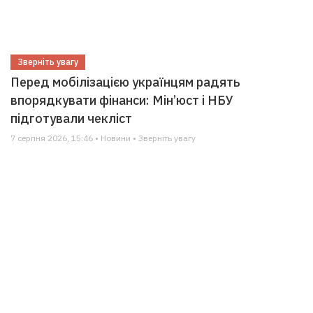
Зверніть увагу
Перед мобілізацією українцям радять
впорядкувати фінанси: Мін’юст і НБУ
підготували чекліст
7 серпня 2026, 15:46 • Новини • Зверніть увагу