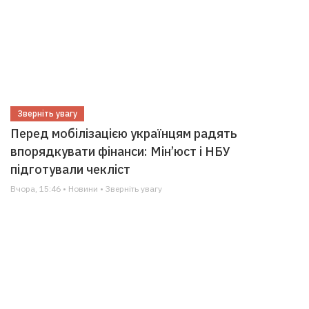
Зверніть увагу
Перед мобілізацією українцям радять
впорядкувати фінанси: Мін’юст і НБУ
підготували чекліст
Вчора, 15:46 • Новини • Зверніть увагу