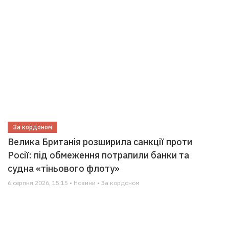
За кордоном
Велика Британія розширила санкції проти
Росії: під обмеження потрапили банки та
судна «тіньового флоту»
6 серпня 2026, 15:15 • Новини • За кордоном