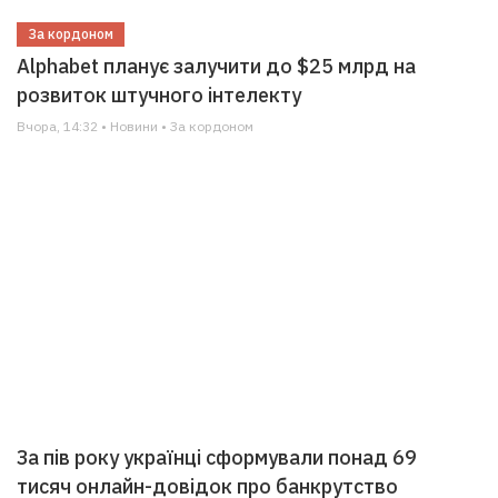
За кордоном
Alphabet планує залучити до $25 млрд на
розвиток штучного інтелекту
Вчора, 14:32 • Новини • За кордоном
За пів року українці сформували понад 69
тисяч онлайн-довідок про банкрутство