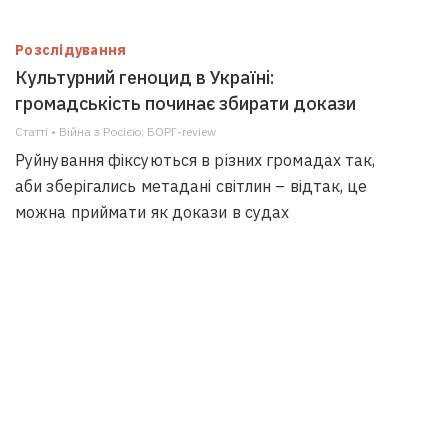
Розслідування
Культурний геноцид в Україні:
громадськість починає збирати докази
Статті • Війна з Росією; БОРГ-review
Руйнування фіксуються в різних громадах так,
аби зберігались метадані світлин – відтак, це
можна приймати як докази в судах