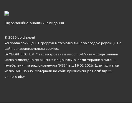
Інформаційно-аналітичне видання
© 2026 borg.expert
Усі права захищені. Передрук матеріалів лише за згодою редакції. На
сайті використовуються cookies.
ІА “БОРГ.ЕКСПЕРТ” зареєстроване в якості суб’єкта у сфері онлайн
медіа відповідно до рішення Національної ради України з питань
телебачення та радіомовлення №554 від 19.02.2026. Ідентифікатор
медіа R40-06939. Матеріали на сайті призначені для осіб від 21-
річного віку.