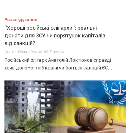
Розслідування
“Хороші російські олігархи”: реальні
донати для ЗСУ чи порятунок капіталів
від санкцій?
Статті • Війна з Росією; БОРГ-review
Російський олігарх Анатолій Локтіонов справді
хоче допомогти Україні чи боїться санкцій ЄС…