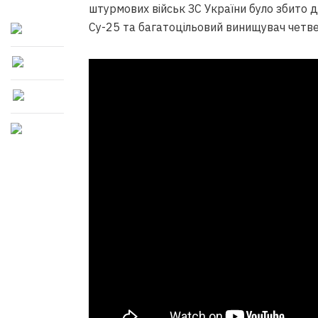
штурмових військ ЗС України було збито 
Су-25 та багатоцільовий винищувач четве