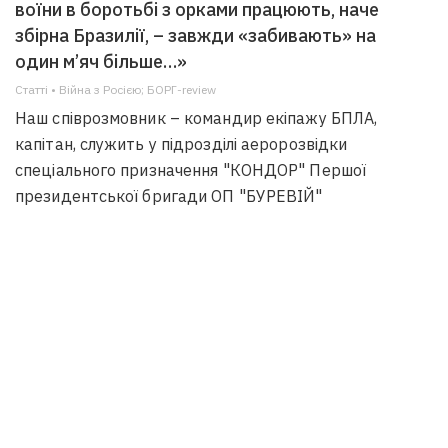
воїни в боротьбі з орками працюють, наче
збірна Бразилії, – завжди «забивають» на
один м’яч більше…»
Статті • Війна з Росією; БОРГ-review
Наш співрозмовник – командир екіпажу БПЛА,
капітан, служить у підрозділі аеророзвідки
спеціального призначення "КОНДОР" Першої
президентської бригади ОП "БУРЕВІЙ"