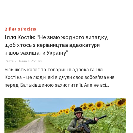
Війна з Росією
Ілля Костін: “Не знаю жодного випадку,
щоб хтось з керівництва адвокатури
пішов захищати Україну”
Статті • Війна з Росією
Більшість колег та товаришів адвоката Іллі
Костіна - це люди, які відчули своє зобов'язання
перед Батьківщиною захистити її. Але не всі...