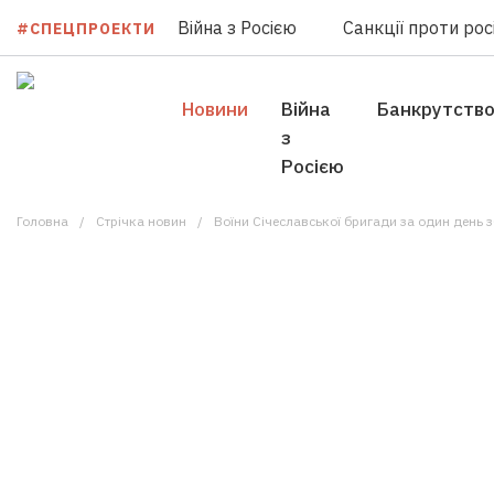
Війна з Росією
Санкції проти росі
#СПЕЦПРОЕКТИ
Новини
Війна
Банкрутств
з
Росією
Головна
Стрічка новин
Воїни Січеславської бригади за один день