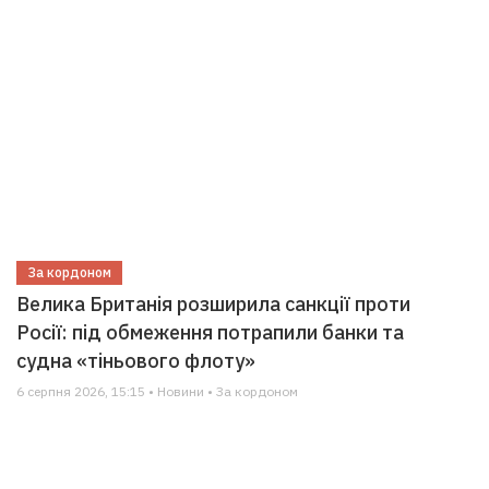
За кордоном
Велика Британія розширила санкції проти
Росії: під обмеження потрапили банки та
судна «тіньового флоту»
6 серпня 2026, 15:15 • Новини • За кордоном