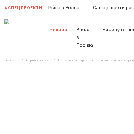
Війна з Росією
Санкції проти росі
#СПЕЦПРОЕКТИ
Новини
Війна
Банкрутств
з
Росією
Головна
Стрічка новин
Віртуальна картка: як замовити та які пере