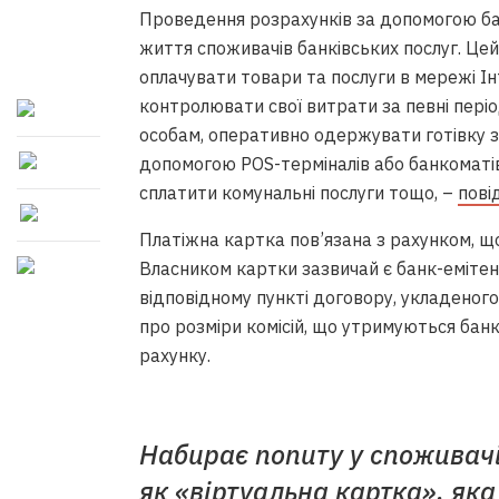
Проведення розрахунків за допомогою ба
життя споживачів банківських послуг. Це
оплачувати товари та послуги в мережі І
контролювати свої витрати за певні періо
особам, оперативно одержувати готівку з 
допомогою POS-терміналів або банкоматів,
сплатити комунальні послуги тощо, –
пові
Платіжна картка пов’язана з рахунком, 
Власником картки зазвичай є банк-емітент
відповідному пункті договору, укладеног
про розміри комісій, що утримуються бан
рахунку.
Набирає попиту у споживачі
як «віртуальна картка», як