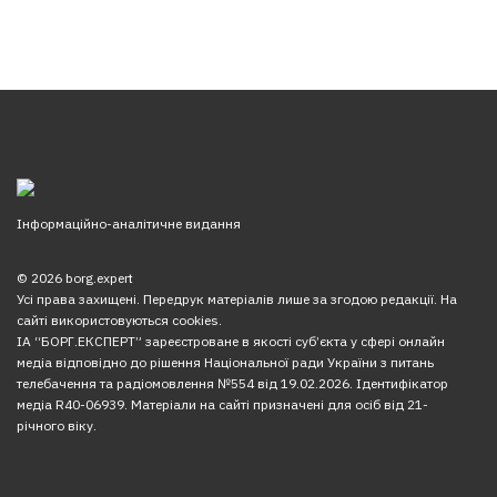
Інформаційно-аналітичне видання
© 2026 borg.expert
Усі права захищені. Передрук матеріалів лише за згодою редакції. На
сайті використовуються cookies.
ІА “БОРГ.ЕКСПЕРТ” зареєстроване в якості суб’єкта у сфері онлайн
медіа відповідно до рішення Національної ради України з питань
телебачення та радіомовлення №554 від 19.02.2026. Ідентифікатор
медіа R40-06939. Матеріали на сайті призначені для осіб від 21-
річного віку.