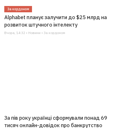
За кордоном
Alphabet планує залучити до $25 млрд на
розвиток штучного інтелекту
Вчора, 14:32 • Новини • За кордоном
За пів року українці сформували понад 69
тисяч онлайн-довідок про банкрутство