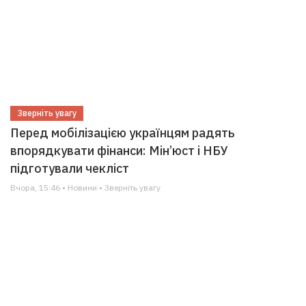
Зверніть увагу
Перед мобілізацією українцям радять
впорядкувати фінанси: Мін’юст і НБУ
підготували чекліст
Вчора, 15:46 • Новини • Зверніть увагу