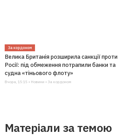
За кордоном
Велика Британія розширила санкції проти
Росії: під обмеження потрапили банки та
судна «тіньового флоту»
Вчора, 15:15 • Новини • За кордоном
Матеріали за темою