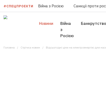
Війна з Росією
Санкції проти росі
#СПЕЦПРОЕКТИ
Новини
Війна
Банкрутств
з
Росією
Головна
Стрічка новин
Відсьогодні ціни на електроенергію для на