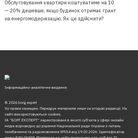
Обслуговування квартири коштуватиме на 10
— 20% дешевше, якщо будинок отримає грант
на енергомодернізацію. Як це здійснити?
Інформаційно-аналітичне видання
© 2026 borg.expert
Усі права захищені. Передрук матеріалів лише за згодою редакції. На
сайті використовуються cookies.
ІА “БОРГ.ЕКСПЕРТ” зареєстроване в якості суб’єкта у сфері онлайн
медіа відповідно до рішення Національної ради України з питань
телебачення та радіомовлення №554 від 19.02.2026. Ідентифікатор
медіа R40-06939. Матеріали на сайті призначені для осіб від 21-