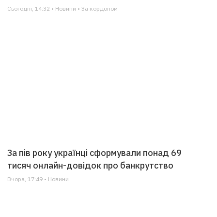
Сьогодні, 14:32 • Новини • За кордоном
За пів року українці сформували понад 69
тисяч онлайн-довідок про банкрутство
Вчора, 17:49 • Новини