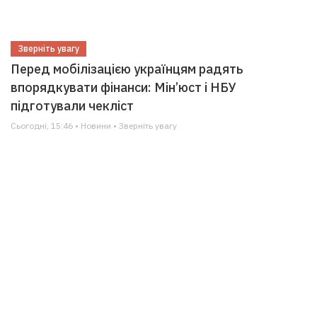
Зверніть увагу
Перед мобілізацією українцям радять
впорядкувати фінанси: Мін’юст і НБУ
підготували чекліст
Сьогодні, 15:46 • Новини • Зверніть увагу