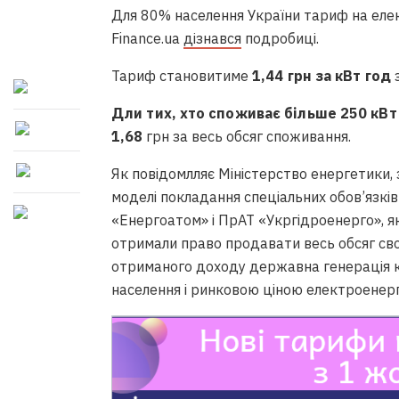
Для 80% населення України тариф на еле
Finance.ua
дізнався
подробиці.
Тариф становитиме
1,44 грн за кВт год
з
Дли тих, хто споживає більше 250 кВт
1,68
грн за весь обсяг споживання.
Як повідомлляє Міністерство енергетики, 
моделі покладання спеціальних обов’язків
«Енергоатом» і ПрАТ «Укргідроенерго», я
отримали право продавати весь обсяг сво
отриманого доходу державна генерація 
населення і ринковою ціною електроенергі