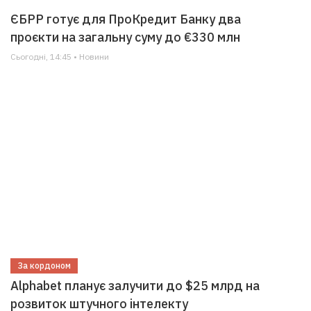
ЄБРР готує для ПроКредит Банку два
проєкти на загальну суму до €330 млн
Сьогодні, 14:45 • Новини
За кордоном
Alphabet планує залучити до $25 млрд на
розвиток штучного інтелекту