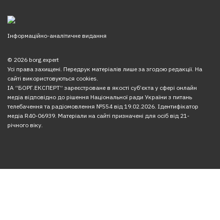
Інформаційно-аналітичне видання
© 2026 borg.expert
Усі права захищені. Передрук матеріалів лише за згодою редакції. На
сайті використовуються cookies.
ІА “БОРГ.ЕКСПЕРТ” зареєстроване в якості суб’єкта у сфері онлайн
медіа відповідно до рішення Національної ради України з питань
телебачення та радіомовлення №554 від 19.02.2026. Ідентифікатор
медіа R40-06939. Матеріали на сайті призначені для осіб від 21-
річного віку.