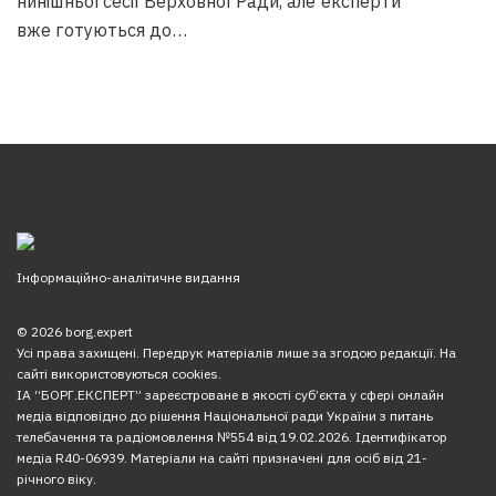
нинішньої сесії Верховної Ради, але експерти
вже готуються до…
Інформаційно-аналітичне видання
© 2026 borg.expert
Усі права захищені. Передрук матеріалів лише за згодою редакції. На
сайті використовуються cookies.
ІА “БОРГ.ЕКСПЕРТ” зареєстроване в якості суб’єкта у сфері онлайн
медіа відповідно до рішення Національної ради України з питань
телебачення та радіомовлення №554 від 19.02.2026. Ідентифікатор
медіа R40-06939. Матеріали на сайті призначені для осіб від 21-
річного віку.