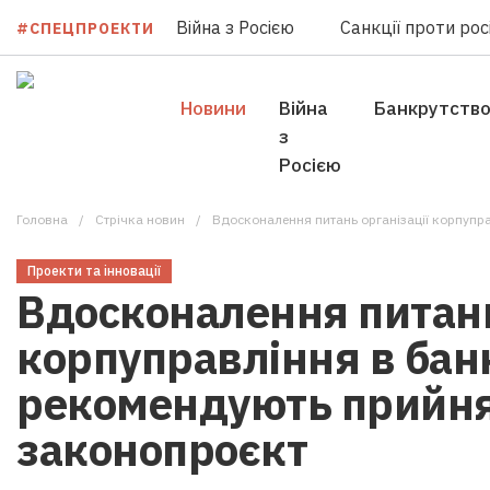
Війна з Росією
Санкції проти росі
#СПЕЦПРОЕКТИ
Новини
Війна
Банкрутств
з
Росією
Головна
Стрічка новин
Вдосконалення питань організації корпуправлін
Проекти та інновації
Вдосконалення питань
корпуправління в банк
рекомендують прийн
законопроєкт