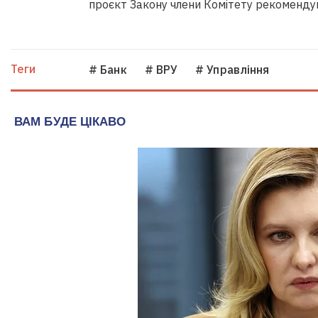
проєкт Закону члени Комітету рекомендув
Теги
# Банк
# ВРУ
# Управління