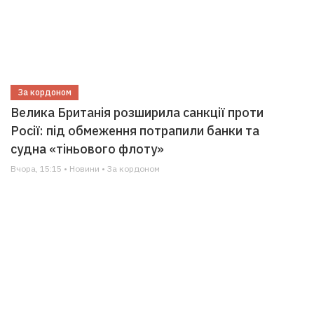
За кордоном
Велика Британія розширила санкції проти
Росії: під обмеження потрапили банки та
судна «тіньового флоту»
Вчора, 15:15 • Новини • За кордоном