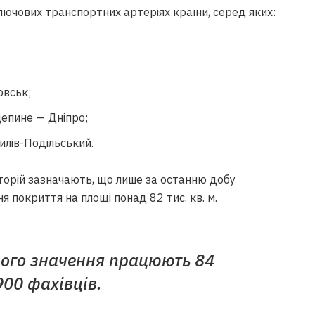
лючових транспортних артеріях країни, серед яких:
овськ;
епине — Дніпро;
лів-Подільський.
торій зазначають, що лише за останню добу
 покриття на площі понад 82 тис. кв. м.
ного значення працюють 84
900 фахівців.