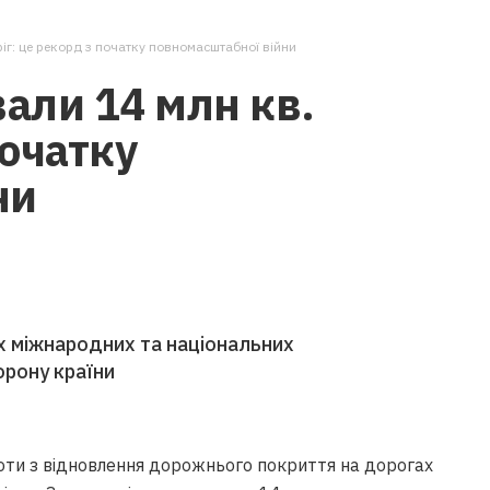
ріг: це рекорд з початку повномасштабної війни
вали 14 млн кв.
початку
ни
х міжнародних та національних
орону країни
боти з відновлення дорожнього покриття на дорогах