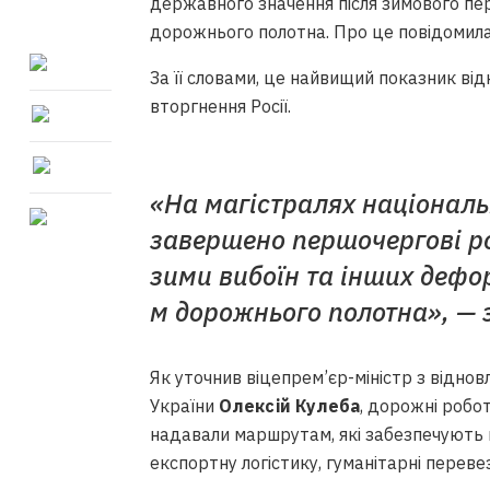
державного значення після зимового пер
дорожнього полотна. Про це повідомила
За її словами, це найвищий показник ві
вторгнення Росії.
«На магістралях національ
завершено першочергові роб
зими вибоїн та інших дефо
м дорожнього полотна», —
Як уточнив віцепрем’єр-міністр з відно
України
Олексій Кулеба
, дорожні робот
надавали маршрутам, які забезпечують п
експортну логістику, гуманітарні перев