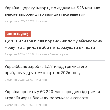
Україна щороку імпортує мигдалю на $25 млн, але
власне виробництво залишається нішевим
7 серпня 2026, 16:29 • Новини
Зверніть увагу
До 1,3 млн грн після поранення: чому військовому
можуть затримати або не нарахувати виплати
7 серпня 2026, 16:18 • Новини • Зверніть увагу
Укрсиббанк заробив 1,18 млрд грн чистого
прибутку у другому кварталі 2026 року
7 серпня 2026, 16:07 • Новини
Україна просить у ЄС 220 млн євро для підтримки
аграріїв через блокаду морського експорту
7 серпня 2026, 15:57 • Новини