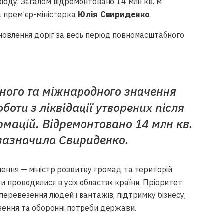
іоду. Загалом відремонтовано 14 млн кв. м
 прем’єр-міністерка
Юлія Свириденко
.
дновлення доріг за весь період повномасштабного
ного та міжнародного значення
оти з ліквідації утворених після
рмацій. Відремонтовано 14 млн кв.
 зазначила Свириденко.
влення — міністр розвитку громад та територій
и проводилися в усіх областях країни. Пріоритет
еревезення людей і вантажів, підтримку бізнесу,
езення та оборонні потреби держави.