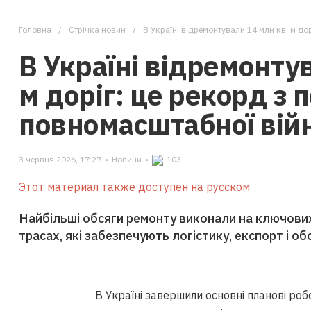
Головна
Стрічка новин
В Україні відремонтували 14 млн кв. м до
В Україні відремонту
м доріг: це рекорд з 
повномасштабної вій
3 червня 2026, 17:27
•
Новини
•
103
Этот материал также доступен на русском
Найбільші обсяги ремонту виконали на ключови
трасах, які забезпечують логістику, експорт і об
В Україні завершили основні планові ро