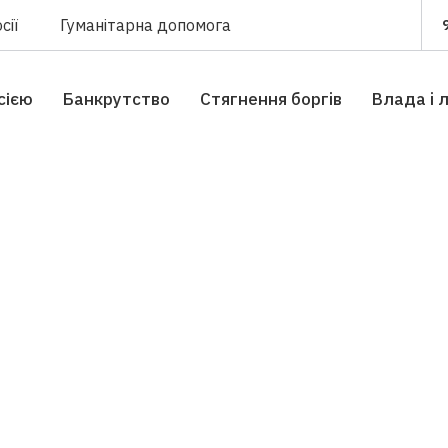
сії
Гуманітарна допомога
сією
Банкрутство
Стягнення боргiв
Влада i 