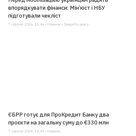
впорядкувати фінанси: Мін’юст і НБУ
підготували чекліст
7 серпня 2026, 15:46 • Новини • Зверніть увагу
ЄБРР готує для ПроКредит Банку два
проєкти на загальну суму до €330 млн
7 серпня 2026, 14:45 • Новини