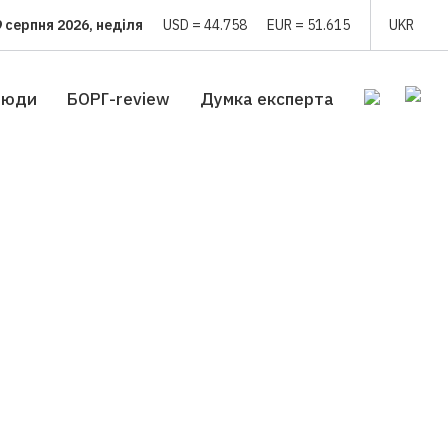
9 серпня 2026, неділя
USD = 44.758
EUR = 51.615
UKR
люди
БОРГ-review
Думка експерта