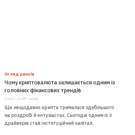
Огляд ринків
Чому криптовалюта залишається одним із
головних фінансових трендів
Статті • БОРГ-review
Ще нещодавно крипта трималася здебільшого
на роздробі й ентузіастах. Сьогодні одним із її
драйверів став інституційний капітал.