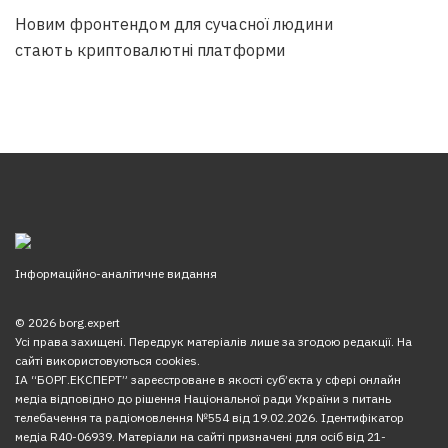
Новим фронтендом для сучасної людини
стають криптовалютні платформи
Інформаційно-аналітичне видання
© 2026 borg.expert
Усі права захищені. Передрук матеріалів лише за згодою редакції. На
сайті використовуються cookies.
ІА “БОРГ.ЕКСПЕРТ” зареєстроване в якості суб’єкта у сфері онлайн
медіа відповідно до рішення Національної ради України з питань
телебачення та радіомовлення №554 від 19.02.2026. Ідентифікатор
медіа R40-06939. Матеріали на сайті призначені для осіб від 21-