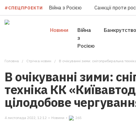
Війна з Росією
Санкції проти росі
#СПЕЦПРОЕКТИ
Новини
Війна
Банкрутств
з
Росією
Головна
Стрічка новин
В очікуванні зими: снігоприбиральна техніка КК 
В очікуванні зими: сн
техніка КК «Київавто
цілодобове чергування
4 листопада 2022, 12:12
•
Новини
•
265