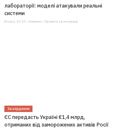
лабораторії: моделі атакували реальні
системи
Вчора, 15:33 • Новини • Проекти та інновації
За кордоном
ЄС передасть Україні €1,4 млрд,
отриманих від заморожених активів Росії