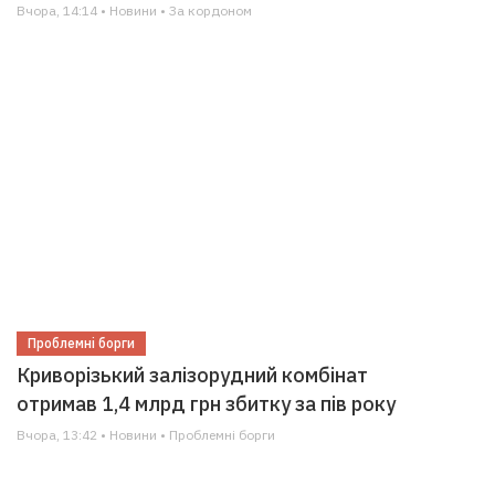
Вчора, 14:14 • Новини • За кордоном
Проблемні борги
Криворізький залізорудний комбінат
отримав 1,4 млрд грн збитку за пів року
Вчора, 13:42 • Новини • Проблемні борги