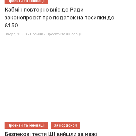
Проекти та інновації
Кабмін повторно вніс до Ради
законопроєкт про податок на посилки до
€150
Вчора, 15:58 • Новини • Проекти та інновації
Проекти та інновації
За кордоном
Безпекові тести ШІ вийшли за межі