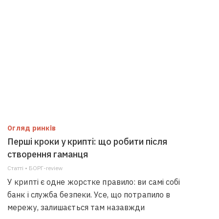
Огляд ринків
Перші кроки у крипті: що робити після
створення гаманця
Статті • БОРГ-review
У крипті є одне жорстке правило: ви самі собі
банк і служба безпеки. Усе, що потрапило в
мережу, залишається там назавжди