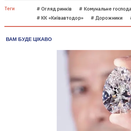
Теги
# Огляд ринків
# Комунальне господ
# КК «Київавтодор»
# Дорожники