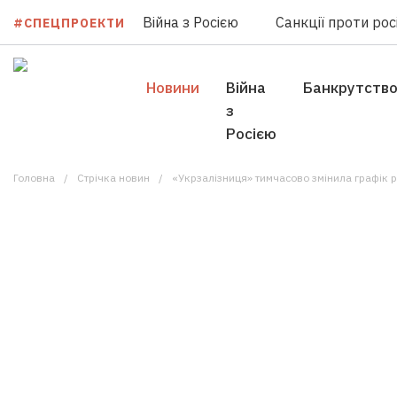
Війна з Росією
Санкції проти росі
#СПЕЦПРОЕКТИ
Новини
Війна
Банкрутств
з
Росією
Головна
Стрічка новин
«Укрзалізниця» тимчасово змінила графік ру