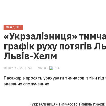
Огляд ЗМІ
«Укрзалізниця» тимча
графік руху потягів Ль
Львів-Хелм
18 квітня 2022, 18:41
•
Новини
•
214
Пасажирів просять урахувати тимчасові зміни під
вказаних сполученнях
«Укрзалізниця» тимчасово змінила графік