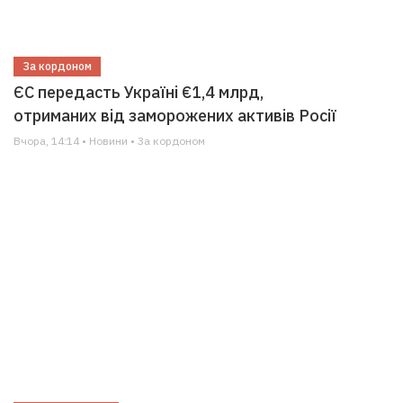
За кордоном
ЄС передасть Україні €1,4 млрд,
отриманих від заморожених активів Росії
Вчора, 14:14 • Новини • За кордоном