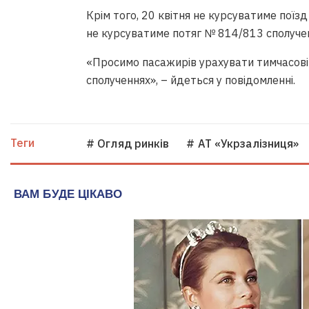
Крім того, 20 квітня не курсуватиме поїз
не курсуватиме потяг № 814/813 сполучен
«Просимо пасажирів урахувати тимчасові 
сполученнях», – йдеться у повідомленні.
Теги
# Огляд ринків
# АТ «Укрзалізниця»