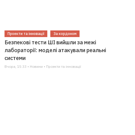
Проекти та інновації
За кордоном
Безпекові тести ШІ вийшли за межі
лабораторії: моделі атакували реальні
системи
Вчора, 15:33 • Новини • Проекти та інновації