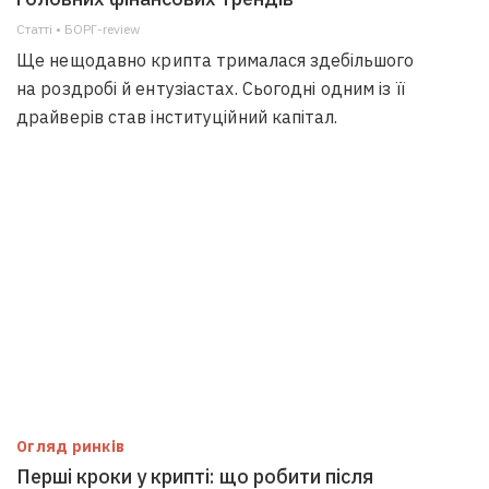
Статті • БОРГ-review
Ще нещодавно крипта трималася здебільшого
на роздробі й ентузіастах. Сьогодні одним із її
драйверів став інституційний капітал.
Огляд ринків
Перші кроки у крипті: що робити після