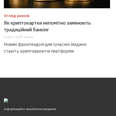
Огляд ринків
Як криптокартки непомітно замінюють
традиційний банкінг
Статті • БОРГ-review
Новим фронтендом для сучасної людини
стають криптовалютні платформи
Інформаційно-аналітичне видання