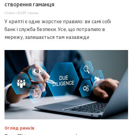
створення гаманця
Статті • БОРГ-review
У крипті є одне жорстке правило: ви самі собі
банк і служба безпеки. Усе, що потрапило в
мережу, залишається там назавжди
Огляд ринків