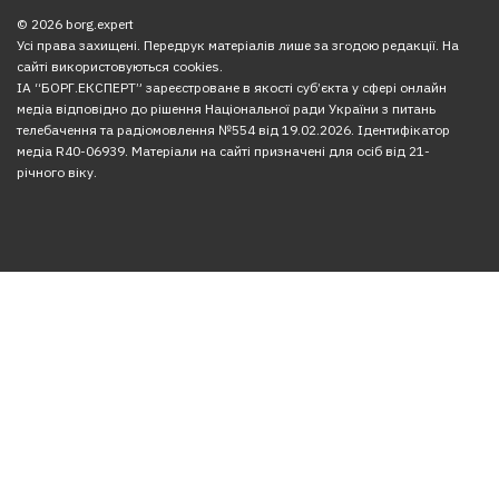
© 2026 borg.expert
Усі права захищені. Передрук матеріалів лише за згодою редакції. На
сайті використовуються cookies.
ІА “БОРГ.ЕКСПЕРТ” зареєстроване в якості суб’єкта у сфері онлайн
медіа відповідно до рішення Національної ради України з питань
телебачення та радіомовлення №554 від 19.02.2026. Ідентифікатор
медіа R40-06939. Матеріали на сайті призначені для осіб від 21-
річного віку.