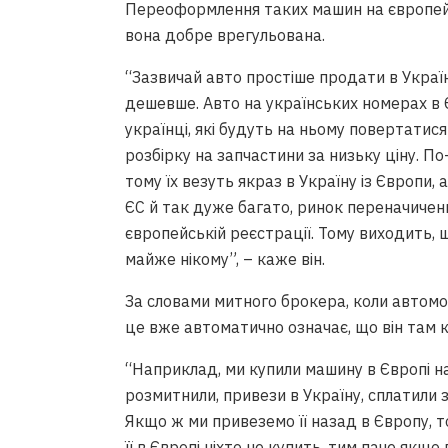
Переоформлення таких машин на європейс
вона добре врегульована.
“Зазвичай авто простіше продати в Україні
дешевше. Авто на українських номерах в Є
українці, які будуть на ньому повертатис
розбірку на запчастини за низьку ціну. По
тому їх везуть якраз в Україну із Європи, 
ЄС й так дуже багато, ринок переначичени
європейській реєстрації. Тому виходить, 
майже нікому”, – каже він.
За словами митного брокера, коли автомоб
це вже автоматично означає, що він там
“Наприклад, ми купили машину в Європі на 
розмитнили, привези в Україну, сплатили з
Якщо ж ми привеземо її назад в Європу, т
її в Європі ніхто не купить, тим паче якщо