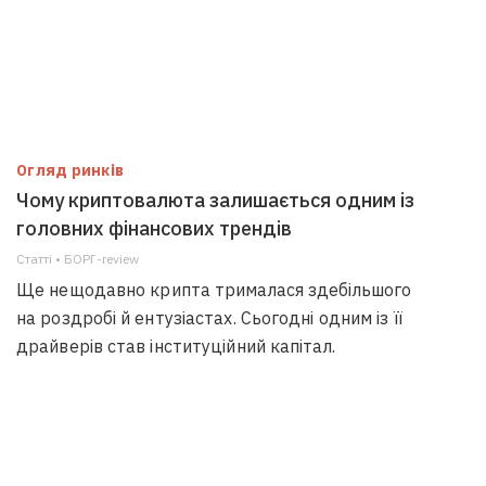
Огляд ринків
Чому криптовалюта залишається одним із
головних фінансових трендів
Статті • БОРГ-review
Ще нещодавно крипта трималася здебільшого
на роздробі й ентузіастах. Сьогодні одним із її
драйверів став інституційний капітал.