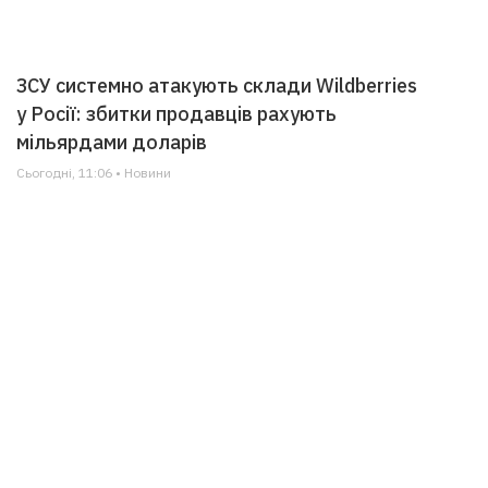
ЗСУ системно атакують склади Wildberries
у Росії: збитки продавців рахують
мільярдами доларів
Сьогодні, 11:06 • Новини