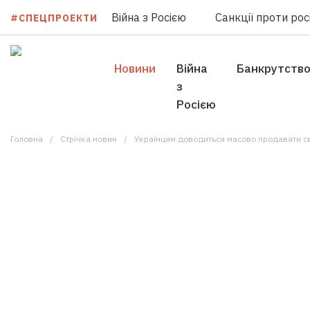
Війна з Росією
Санкції проти росі
#СПЕЦПРОЕКТИ
Новини
Війна
Банкрутств
з
Росією
Головна
Стрічка новин
Українцям доводиться масово продавати сво