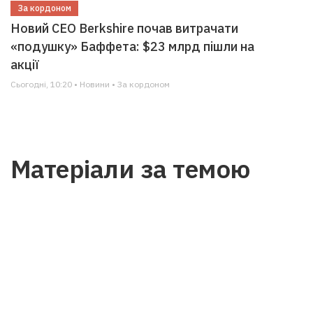
За кордоном
Новий CEO Berkshire почав витрачати
«подушку» Баффета: $23 млрд пішли на
акції
Сьогодні, 10:20 • Новини • За кордоном
Матеріали за темою