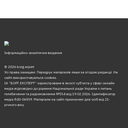
Інформаційно-аналітичне видання
© 2026 borg.expert
Усі права захищені. Передрук матеріалів лише за згодою редакції. На
сайті використовуються cookies.
ІА “БОРГ.ЕКСПЕРТ” зареєстроване в якості суб’єкта у сфері онлайн
медіа відповідно до рішення Національної ради України з питань
телебачення та радіомовлення №554 від 19.02.2026. Ідентифікатор
медіа R40-06939. Матеріали на сайті призначені для осіб від 21-
річного віку.