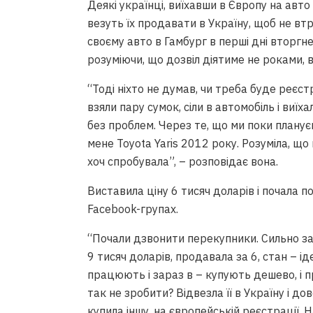
Деякі українці, виїхавши в Європу на авт
везуть їх продавати в Україну, щоб не вт
своєму авто в Гамбург в перші дні вторгне
розуміючи, що дозвіл діятиме не роками,
“Тоді ніхто не думав, чи треба буде реєс
взяли пару сумок, сіли в автомобіль і виїха
без проблем. Через те, що ми поки плану
мене Toyota Yaris 2012 року. Розуміла, що
хоч спробувала”, – розповідає вона.
Виставила ціну 6 тисяч доларів і почала
Facebook-групах.
“Почали дзвонити перекупники. Сильно зан
9 тисяч доларів, продавала за 6, стан – і
працюють і зараз в – купують дешево, і пр
так не зробити? Відвезла її в Україну і до
купила іншу, на європейській реєстрації. 