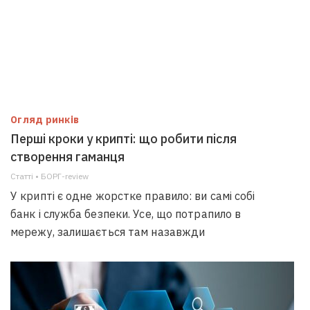
Огляд ринків
Перші кроки у крипті: що робити після
створення гаманця
Статті • БОРГ-review
У крипті є одне жорстке правило: ви самі собі
банк і служба безпеки. Усе, що потрапило в
мережу, залишається там назавжди