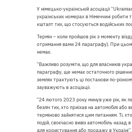
У німецько-українській асоціації “Ukrainia
українських номерах в Німеччині робити т
кшталт тих, що стосуються водійських по
Термін – коли пройшов рік з моменту вїзд
отримання вами 24 параграфу). При цьому
немає.
“Важливо розуміти, що для власників украї
параграфу, ще немає остаточного рішення
землях трактують ці постанови по-різному
зауважують в асоціації.
“24 лютого 2023 року минув уже рік, як пе
безліч тих, хто приїхав на автомобілі або в
терміново зайнятися цим питанням. Ті, х
подій, своєчасно вивіз автомобіль назад 
для користування або продажу в Україні”