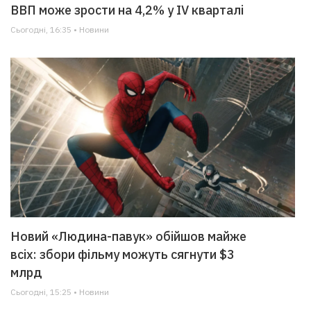
ВВП може зрости на 4,2% у IV кварталі
Сьогодні, 16:35 • Новини
Новий «Людина-павук» обійшов майже
всіх: збори фільму можуть сягнути $3
млрд
Сьогодні, 15:25 • Новини