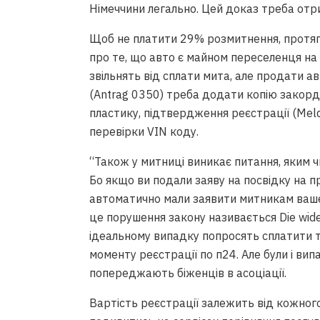
Німеччини легально. Цей доказ треба отри
Щоб не платити 29% розмитнення, протяг
про те, що авто є майном переселенця на 
звільнять від сплати мита, але продати а
(Antrag 0350) треба додати копію закорд
пластику, підтвердження реєстрації (Meld
перевірки VIN коду.
“Також у митниці виникає питання, яким 
Бо якщо ви подали заяву на посвідку на пр
автоматично мали заявити митникам ваше
це порушення закону називається Die wide
ідеальному випадку попросять сплатити т
моменту реєстрації по п24. Але були і ви
попереджають біженців в асоціації.
Вартість реєстрації залежить від кожно