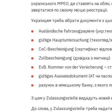
українського МРЕО, де ставлять на облік,
звертатися по своєму місцю реєстрації.
Українцям треба зібрати документи з цьо
Ausländische Fahrzeugpapiere (укр.те
gültige Hauptuntersuchung (техогляд/з
CoC-Bescheinigung (сертифікат відпов
Zollbescheinigung (довідка з митниці)
EvB. Nummer von der Versicherung – с
gültiges Ausweisdokument (AT чи пасп
рахунок в німецькому банку, з якого 
З цим у Zulassungsstelle видадуть новий
До слова, у Zulassungsstelle треба надат