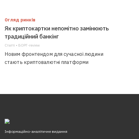
Огляд ринків
Як криптокартки непомітно замінюють
традиційний банкінг
Статті • БОРГ-review
Новим фронтендом для сучасної людини
стають криптовалютні платформи
Інформаційно-аналітичне видання