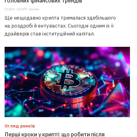
головних фінансових трендів
Статті • БОРГ-review
Ще нещодавно крипта трималася здебільшого
на роздробі й ентузіастах. Сьогодні одним із її
драйверів став інституційний капітал.
Огляд ринків
Перші кроки у крипті: що робити після