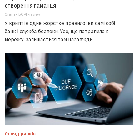
створення гаманця
Статті • БОРГ-review
У крипті є одне жорстке правило: ви самі собі
банк і служба безпеки. Усе, що потрапило в
мережу, залишається там назавжди
Огляд ринків