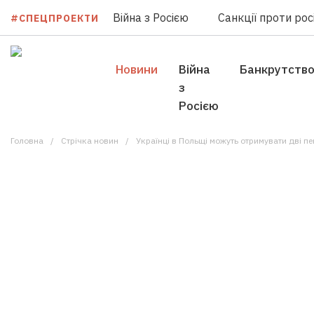
Війна з Росією
Санкції проти росі
#СПЕЦПРОЕКТИ
Новини
Війна
Банкрутств
з
Росією
Головна
Стрічка новин
Українці в Польщі можуть отримувати дві пе