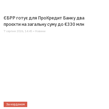
ЄБРР готує для ПроКредит Банку два
проєкти на загальну суму до €330 млн
7 серпня 2026, 14:45 • Новини
За кордоном