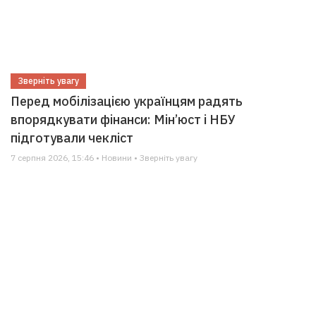
Зверніть увагу
Перед мобілізацією українцям радять
впорядкувати фінанси: Мін’юст і НБУ
підготували чекліст
7 серпня 2026, 15:46 • Новини • Зверніть увагу