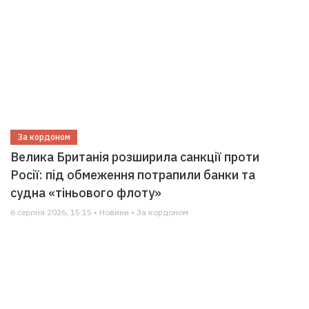
За кордоном
Велика Британія розширила санкції проти
Росії: під обмеження потрапили банки та
судна «тіньового флоту»
6 серпня 2026, 15:15 • Новини • За кордоном