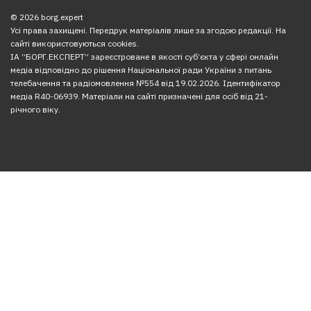
© 2026 borg.expert
Усі права захищені. Передрук матеріалів лише за згодою редакції. На
сайті використовуються cookies.
ІА “БОРГ.ЕКСПЕРТ” зареєстроване в якості суб’єкта у сфері онлайн
медіа відповідно до рішення Національної ради України з питань
телебачення та радіомовлення №554 від 19.02.2026. Ідентифікатор
медіа R40-06939. Матеріали на сайті призначені для осіб від 21-
річного віку.