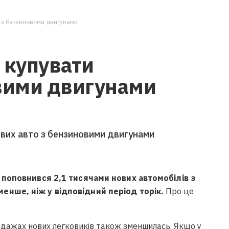
і з бензиновими двигунами
 купувати
овими двигунами
нових авто з бензиновими двигунами
и поповнився 2,1 тисячами нових автомобілів з
енше, ніж у відповідний період торік.
Про це
одажах нових легковиків також зменшилась. Якщо у