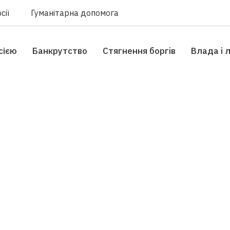
сії
Гуманітарна допомога
сією
Банкрутство
Стягнення боргiв
Влада i 