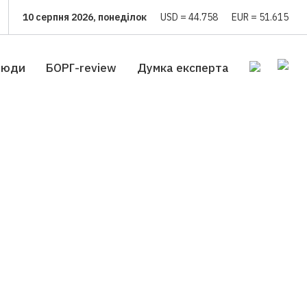
10 серпня 2026, понеділок
USD = 44.758
EUR = 51.615
люди
БОРГ-review
Думка експерта