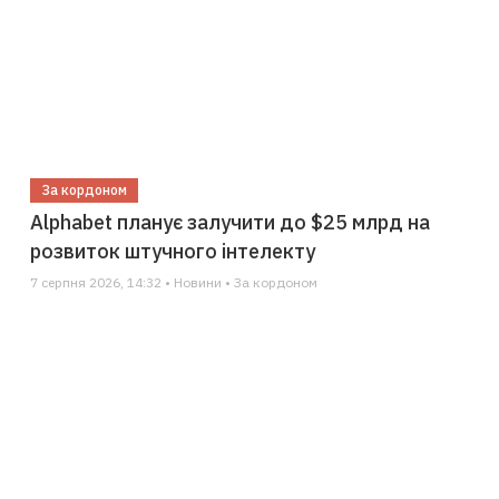
За кордоном
Alphabet планує залучити до $25 млрд на
розвиток штучного інтелекту
7 серпня 2026, 14:32 • Новини • За кордоном