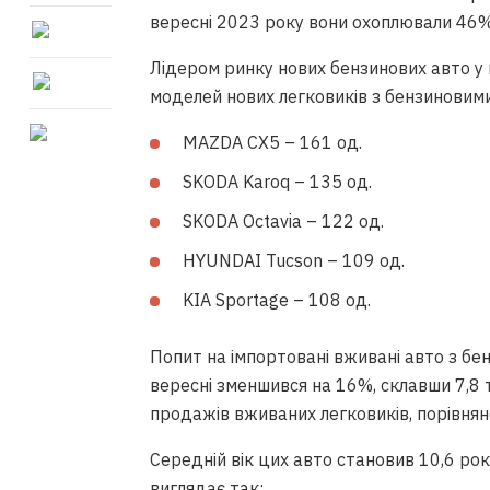
вересні 2023 року вони охоплювали 46% 
Лідером ринку нових бензинових авто у
моделей нових легковиків з бензиновим
MAZDA CX5 – 161 од.
SKODA Karoq – 135 од.
SKODA Octavia – 122 од.
HYUNDAI Tucson – 109 од.
KIA Sportage – 108 од.
Попит на імпортовані вживані авто з бе
вересні зменшився на 16%, склавши 7,8
продажів вживаних легковиків, порівнян
Середній вік цих авто становив 10,6 ро
виглядає так: