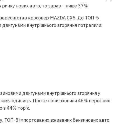
ринку нових авто, то зараз – лише 37%.
 вересні став кросовер MAZDA CX5. До ТОП-5
и двигунами внутрішнього згоряння потрапили:
нзиновими двигунами внутрішнього згоряння у
 тисяч одиниць. Проте вони охопили 46% первісних
о з 44% торік.
ку. ТОП-5 імпортованих вживаних бензинових авто