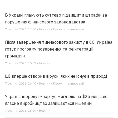
В Україні планують суттєво підвищити штрафи за
порушення фінансового законодавства
7 серпня 2026, 17:00 • Новини • Проекти та інновації
Після завершення тимчасового захисту в ЄС: Україна
готує програму повернення та реінтеграції
громадян
7 серпня 2026, 16:52 • Новини
ШІ вперше створив віруси, яких не існує в природі
7 серпня 2026, 16:40 • Новини • Проекти та інновації
Україна щороку імпортує мигдалю на $25 млн, але
власне виробництво залишається нішевим
7 серпня 2026, 16:29 • Новини