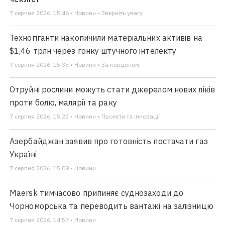
7 серпня 2026, 15:46 • Новини • Зверніть увагу
Техногіганти накопичили матеріальних активів на
$1,46 трлн через гонку штучного інтелекту
7 серпня 2026, 15:35 • Новини • За кордоном
Отруйні рослини можуть стати джерелом нових ліків
проти болю, малярії та раку
7 серпня 2026, 15:22 • Новини • Проекти та інновації
Азербайджан заявив про готовність постачати газ
Україні
7 серпня 2026, 15:09 • Новини
Maersk тимчасово припиняє суднозаходи до
Чорноморська та переводить вантажі на залізницю
7 серпня 2026, 14:57 • Новини