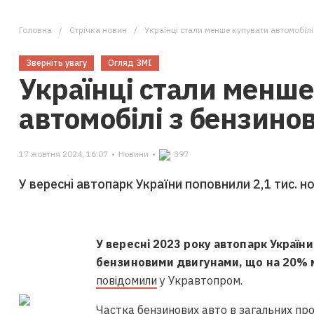
Головна
Стрічка новин
Українці стали менше купувати автомобіл
Зверніть увагу
Огляд ЗМІ
Українці стали менше
автомобілі з бензин
17 жовтня 2024, 16:07
•
Новини
•
397
У вересні автопарк України поповнили 2,1 тис. 
У вересні 2023 року автопарк Україн
бензиновими двигунами, що на 20% м
повідомили
у Укравтопром.
Частка бензинових авто в загальних пр