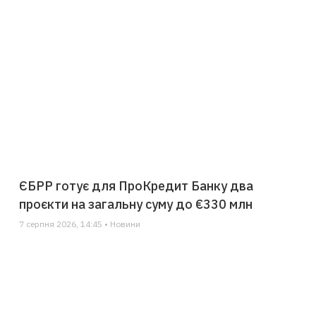
ЄБРР готує для ПроКредит Банку два
проєкти на загальну суму до €330 млн
7 серпня 2026, 14:45 • Новини