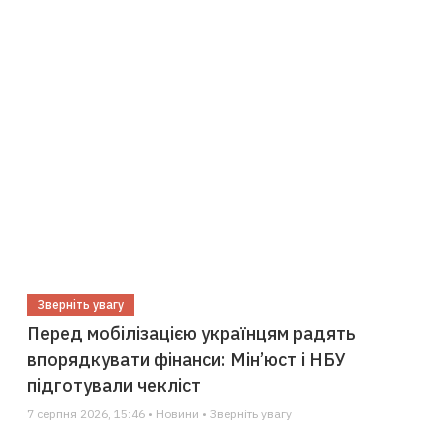
Зверніть увагу
Перед мобілізацією українцям радять
впорядкувати фінанси: Мін’юст і НБУ
підготували чекліст
7 серпня 2026, 15:46 • Новини • Зверніть увагу