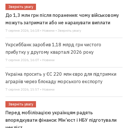
Зверніть увагу
До 1,3 млн грн після поранення: чому військовому
можуть затримати або не нарахувати виплати
7 серпня 2026, 16:18 • Новини • Зверніть увагу
Укрсиббанк заробив 1,18 млрд грн чистого
прибутку у другому кварталі 2026 року
7 серпня 2026, 16:07 • Новини
Україна просить у ЄС 220 млн євро для підтримки
аграріїв через блокаду морського експорту
7 серпня 2026, 15:57 • Новини
Зверніть увагу
Перед мобілізацією українцям радять
впорядкувати фінанси: Мін’юст і НБУ підготували
чекліст