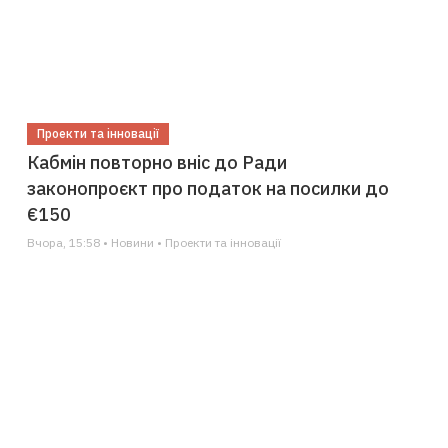
Проекти та інновації
Кабмін повторно вніс до Ради
законопроєкт про податок на посилки до
€150
Вчора, 15:58 • Новини • Проекти та інновації