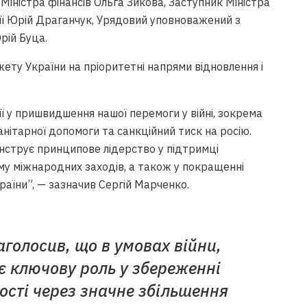
 Міністра фінансів Ольга Зикова, Заступник Міністра
ції Юрій Драганчук, Урядовий уповноважений з
рій Буца.
у України на пріоритетні напрями відновлення і
ії у пришвидшення нашої перемоги у війні, зокрема
анітарної допомоги та санкційний тиск на росію.
онструє принципове лідерство у підтримці
му міжнародних заходів, а також у покращенні
раїни”, — зазначив Сергій Марченко.
аголосив, що в умовах війни,
 ключову роль у збереженні
ості через значне збільшення