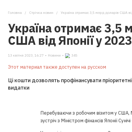
Головна
Стрічка новин
Україна отримає 3,5 млрд доларів США від
Україна отримає 3,5 
США від Японії у 2023
13 квітня 2023, 16:27
•
Новини
•
345
Этот материал также доступен на русском
Ці кошти дозволять профінансувати пріоритетні,
видатки
Перебуваючи з робочим візитом у США, М
зустріч з Міністром фінансів Японії Сунічі