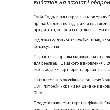
видатків на захист і оборон
Сунічі Судзукі підтвердив наміри Уряду 
прямої бюджетної підтримки протягом 2
пріоритетні, зокрема соціальні та гумані
Від початку повномасштабної війни, Япон
фінансування.
Під час обговорення відновлення та рек
для реалізації швидкого відновлення у 
міжнародних партнерів та приватного с
Нагадаємо, що за спільною оцінкою Уряду
ООН, потреби України на швидке віднов
США.
Представники Міністерства фінансів Япо
відбудові, зокрема через потенційні сп