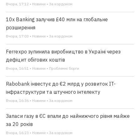
Вчора, 17:12 • Новини • За кордоном
10x Banking залучив £40 млн на глобальне
розширення
Вчора, 17:03 • Новини • За кордоном
Ferrexpo зупинила виробництво в Україні через
дефіцит обігових коштів
Вчора, 16:51 • Новини • Проблемні борги
Rabobank інвестує до €2 млрд у розвиток IT-
інфраструктури та штучного інтелекту
Вчора, 16:36 • Новини • За кордоном
Запаси газу в ЄС впали до найнижчого рівня майже
за 20 років
Вчора, 16:23 • Новини • За кордоном