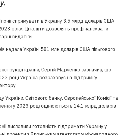
у.
Японії спрямувати в Україну 3,5 млрд доларів США
023 року. Ці кошти дозволять профінансувати
тарні видатки.
ія надала Україні 581 млн доларів США пільгового
онструкції країни, Сергій Марченко зазначив, що
2023 році Україна розраховує на підтримку
ектору.
 України, Світового банку, Європейської Комісії та
лення у 2023 році оцінюються в 14,1 млрд доларів
нії висловили готовність підтримати Україну у
ільні проекти з Японським агентством міжнародного