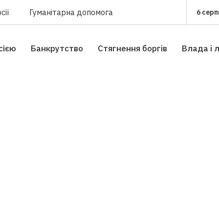
сії
Гуманітарна допомога
6 серп
сією
Банкрутство
Стягнення боргiв
Влада i 