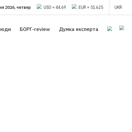
ня 2026, четвер
USD = 44.69
EUR = 51.625
UKR
люди
БОРГ-review
Думка експерта