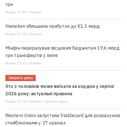
грн
Вчора, 17:49 • Новини
Heineken збільшила прибуток до €1,3 млрд
Вчора, 17:38 • Новини
Мінфін перерахував місцевим бюджетам 19,6 млрд
грн трансфертів у липні
Вчора, 17:30 • Новини
Зверніть увагу
Хто з чоловіків може виїхати за кордон у серпні
2026 року: актуальні правила
Вчора, 17:19 • Новини • Зверніть увагу
Western Union запустила Stablecard для розрахунків
стейблкоїнами у 37 країнах