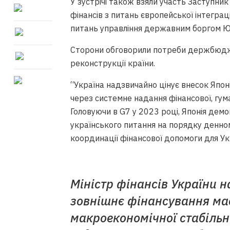
У зустрічі також взяли участь Заступник
фінансів з питань європейської інтегра
питань управління державним боргом Ю
Сторони обговорили потреби держбюджет
реконструкції країни.
“Україна надзвичайно цінує внесок Япон
через системне надання фінансової, гум
Головуючи в G7 у 2023 році, Японія дем
українського питання на порядку денно
координації фінансової допомоги для Ук
Міністр фінансів України н
зовнішнє фінансування має
макроекономічної стабільн