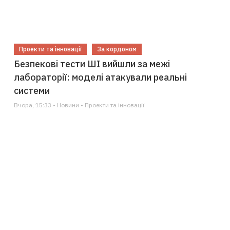
Проекти та інновації
За кордоном
Безпекові тести ШІ вийшли за межі
лабораторії: моделі атакували реальні
системи
Вчора, 15:33 • Новини • Проекти та інновації