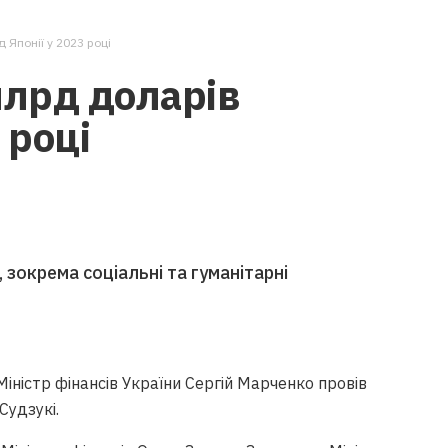
 Японії у 2023 році
млрд доларів
 році
 зокрема соціальні та гуманітарні
іністр фінансів України Сергій Марченко провів
 Судзукі.