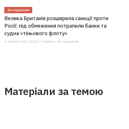
За кордоном
Велика Британія розширила санкції проти
Росії: під обмеження потрапили банки та
судна «тіньового флоту»
6 серпня 2026, 15:15 • Новини • За кордоном
Матеріали за темою