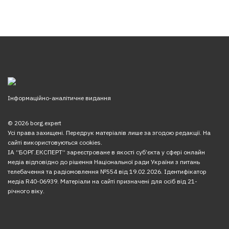
Інформаційно-аналітичне видання
© 2026 borg.expert
Усі права захищені. Передрук матеріалів лише за згодою редакції. На
сайті використовуються cookies.
ІА “БОРГ.ЕКСПЕРТ” зареєстроване в якості суб’єкта у сфері онлайн
медіа відповідно до рішення Національної ради України з питань
телебачення та радіомовлення №554 від 19.02.2026. Ідентифікатор
медіа R40-06939. Матеріали на сайті призначені для осіб від 21-
річного віку.