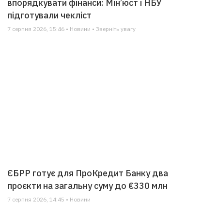
впорядкувати фінанси: Мін’юст і НБУ
підготували чекліст
7 серпня 2026, 15:46 • Новини • Зверніть увагу
ЄБРР готує для ПроКредит Банку два
проєкти на загальну суму до €330 млн
7 серпня 2026, 14:45 • Новини