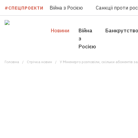
Війна з Росією
Санкції проти росі
#СПЕЦПРОЕКТИ
Новини
Війна
Банкрутств
з
Росією
Головна
Стрічка новин
У Міненерго розповіли, скільки абонентів з