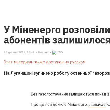
У Міненерго розповіли
абонентів залишилося 
26 травня 2022, 13:42
•
Новини
•
450
Этот материал также доступен на русском
На Луганщині зупинено роботу останньої газорозп
Без газопостачання залишаються понад 16
Про це повідомило Міненерго,
зазначає
Ko