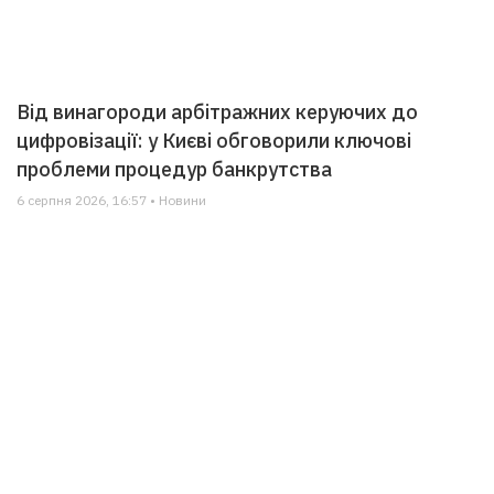
Від винагороди арбітражних керуючих до
цифровізації: у Києві обговорили ключові
проблеми процедур банкрутства
6 серпня 2026, 16:57 • Новини