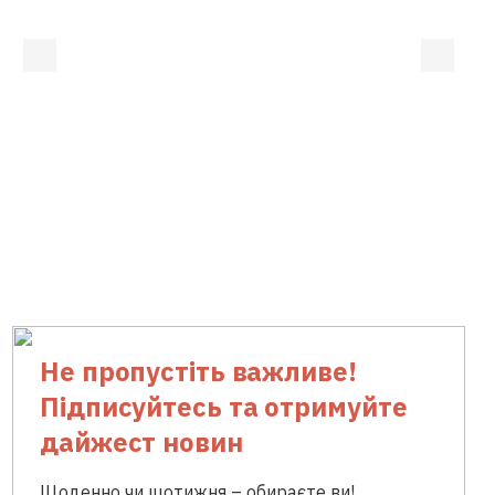
Не пропустіть важливе!
Підписуйтесь та отримуйте
дайжест новин
Щоденно чи щотижня – обираєте ви!