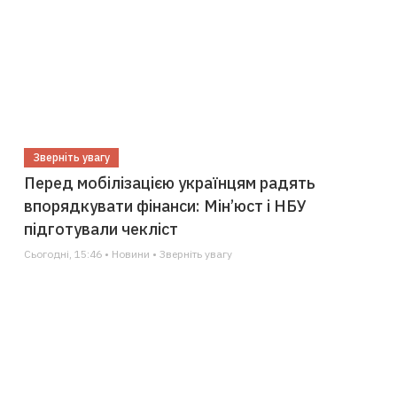
Зверніть увагу
Перед мобілізацією українцям радять
впорядкувати фінанси: Мін’юст і НБУ
підготували чекліст
Сьогодні, 15:46 • Новини • Зверніть увагу