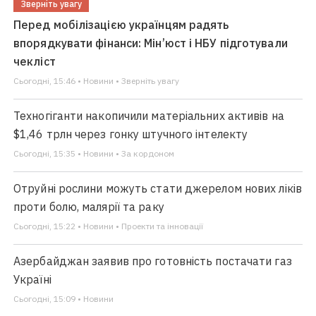
Зверніть увагу
Перед мобілізацією українцям радять
впорядкувати фінанси: Мін’юст і НБУ підготували
чекліст
Сьогодні, 15:46 • Новини • Зверніть увагу
Техногіганти накопичили матеріальних активів на
$1,46 трлн через гонку штучного інтелекту
Сьогодні, 15:35 • Новини • За кордоном
Отруйні рослини можуть стати джерелом нових ліків
проти болю, малярії та раку
Сьогодні, 15:22 • Новини • Проекти та інновації
Азербайджан заявив про готовність постачати газ
Україні
Сьогодні, 15:09 • Новини