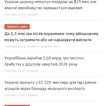
Україна щороку імпортує мигдалю на $25 млн, але
власне виробництво залишається нішевим
Сьогодні, 16:29 • Новини
Зверніть увагу
До 1,3 млн грн після поранення: чому військовому
можуть затримати або не нарахувати виплати
Сьогодні, 16:18 • Новини • Зверніть увагу
Укрсиббанк заробив 1,18 млрд грн чистого
прибутку у другому кварталі 2026 року
Сьогодні, 16:07 • Новини
Україна просить у ЄС 220 млн євро для підтримки
аграріїв через блокаду морського експорту
Сьогодні, 15:57 • Новини