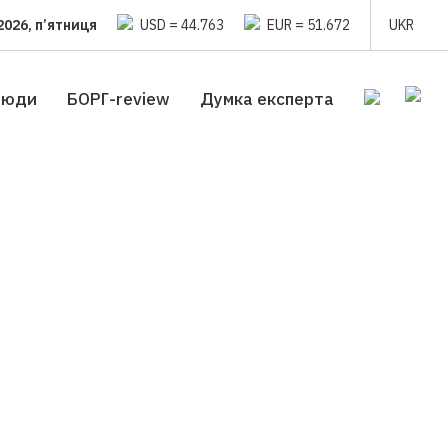
2026, п’ятниця
USD = 44.763
EUR = 51.672
UKR
люди
БОРГ-review
Думка експерта