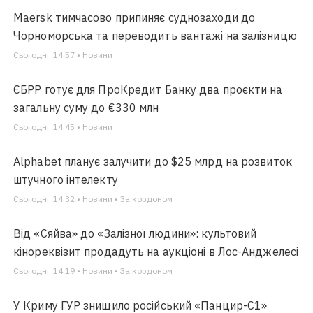
Maersk тимчасово припиняє суднозаходи до
Чорноморська та переводить вантажі на залізницю
Сьогодні, 14:57 • Новини
ЄБРР готує для ПроКредит Банку два проєкти на
загальну суму до €330 млн
Сьогодні, 14:45 • Новини
Alphabet планує залучити до $25 млрд на розвиток
штучного інтелекту
Сьогодні, 14:32 • Новини • За кордоном
Від «Сяйва» до «Залізної людини»: культовий
кінореквізит продадуть на аукціоні в Лос-Анджелесі
Сьогодні, 14:19 • Новини • За кордоном
У Криму ГУР знищило російський «Панцир-С1»