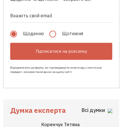
Щоденно
Щотижня
Підписатися на розсилку
Відправляючи цю форму, ви підтверджуєте свою згоду з політикою
передачі і використання даних на цьому сайті.
Думка експерта
Всі думки
Коренчук Тетяна