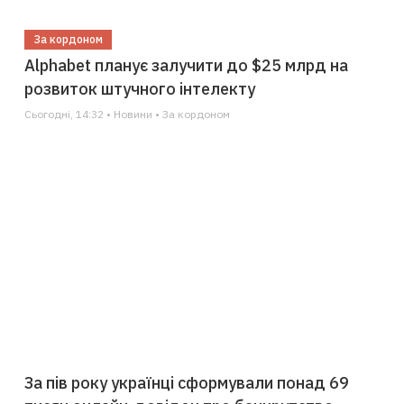
За кордоном
Alphabet планує залучити до $25 млрд на
розвиток штучного інтелекту
Сьогодні, 14:32 • Новини • За кордоном
За пів року українці сформували понад 69