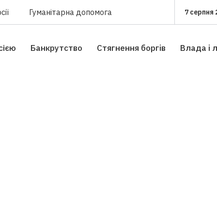
сії
Гуманітарна допомога
7 серпня 
сією
Банкрутство
Стягнення боргiв
Влада i 