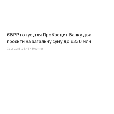
ЄБРР готує для ПроКредит Банку два
проєкти на загальну суму до €330 млн
Сьогодні, 14:45 • Новини