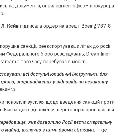
ись на документи, оприлюднені офісом прокурора
b.
 Л. Кейв
підписала ордер на арешт Boeing 787-8
 порушив санкції, реекспортувавши літак до росії
енням Федерального бюро розслідувань, Dreamliner
fstream з того часу перебуває в москві.
товувати всі доступні юридичні інструменти для
нтролю, запроваджених у відповідь на незаконну
ільямса.
ки поновили зусилля щодо введення санкцій проти
до Києва для відновлення переговорів провалилася.
середовище, яке дозволило Росії вести смертельну
ного майна, включно з цими двома літаками, — це