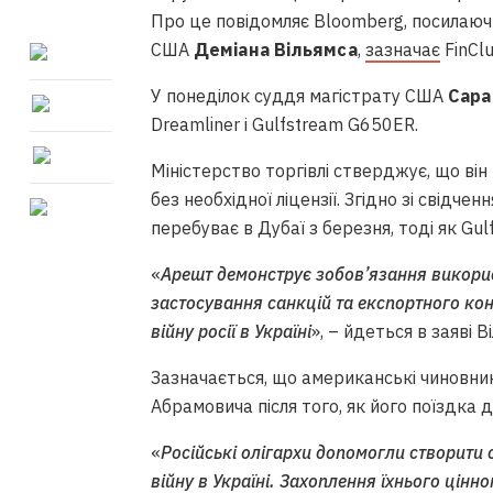
Про це повідомляє Bloomberg, посилаюч
США
Деміана Вільямса
,
зазначає
FinClu
У понеділок суддя магістрату США
Сара
Dreamliner і Gulfstream G650ER.
Міністерство торгівлі стверджує, що він
без необхідної ліцензії. Згідно зі свідч
перебуває в Дубаї з березня, тоді як Gul
«
Арешт демонструє зобов’язання викорис
застосування санкцій та експортного ко
війну росії в Україні
», – йдеться в заяві В
Зазначається, що американські чиновни
Абрамовича після того, як його поїздка 
«
Російські олігархи допомогли створити 
війну в Україні. Захоплення їхнього цін