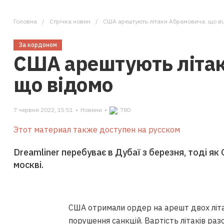
Головна
Стрічка новин
США арештують літаки Абрамовича: що в
За кордоном
США арештують літа
що відомо
7 червня 2022, 15:51
•
Новини
•
780
Этот материал также доступен на русском
Dreamliner перебуває в Дубаї з березня, тоді як 
москві.
США отримали ордер на арешт двох літ
порушення санкцій. Вартість літаків раз