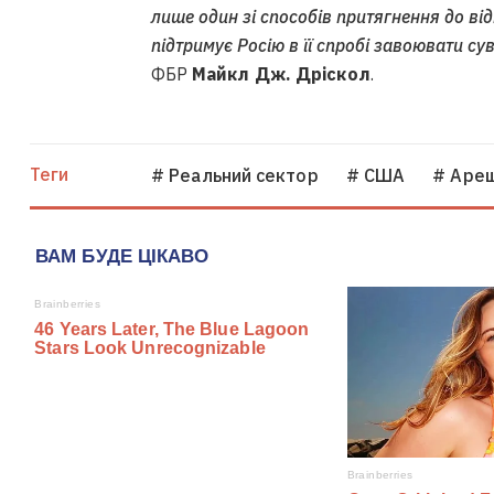
лише один зі способів притягнення до ві
підтримує Росію в її спробі завоювати су
ФБР
Майкл Дж. Дріскол
.
Теги
# Реальний сектор
# США
# Аре