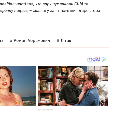
дповідальності тих, хто порушує закони США та
веренну націю
», – сказав у заяві помічник директора
шт
# Роман Абрамович
# Літак