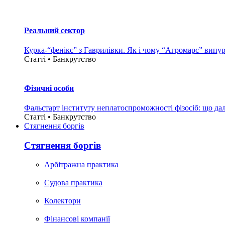
Реальний сектор
Курка-“фенікс” з Гаврилівки. Як і чому “Агромарс” випу
Статті • Банкрутство
Фізичні особи
Фальстарт інституту неплатоспроможності фізосіб: що дал
Статті • Банкрутство
Стягнення боргiв
Стягнення боргiв
Арбітражна практика
Судова практика
Колектори
Фінансові компанії