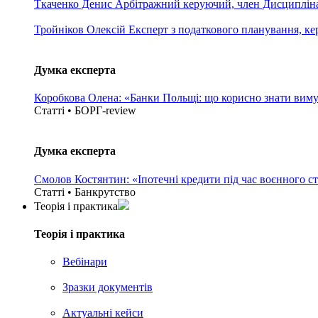
Ткаченко Денис
Арбітражний керуючий, член Дисциплінар
Тройніков Олексій
Експерт з податкового планування, кері
Думка експерта
Коробкова Олена: «Банки Польщі: що корисно знати вим
Статті • БОРГ-review
Думка експерта
Смолов Костянтин: «Іпотечні кредити під час воєнного с
Статті • Банкрутство
Теорія i практика
Теорія i практика
Вебінари
Зразки документів
Актуальні кейси