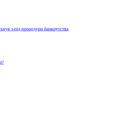
рхнув з-під процедури банкрутства
і?