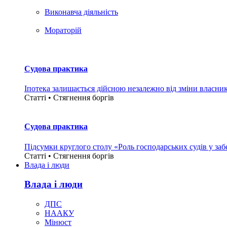
Виконавча діяльність
Мораторій
Судова практика
Іпотека залишається дійсною незалежно від зміни власни
Статті • Стягнення боргiв
Судова практика
Підсумки круглого столу «Роль господарських судів у за
Статті • Стягнення боргiв
Влада i люди
Влада i люди
ДПС
НААКУ
Мінюст