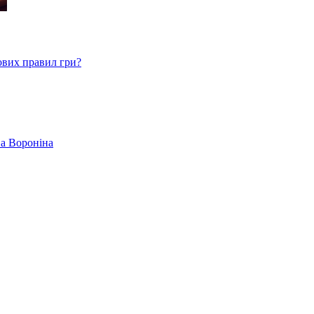
ових правил гри?
ва Вороніна