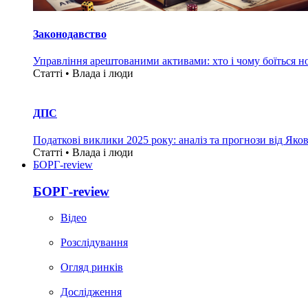
Законодавство
Управління арештованими активами: хто і чому боїться н
Статті • Влада i люди
ДПС
Податкові виклики 2025 року: аналіз та прогнози від Яко
Статті • Влада i люди
БОРГ-review
БОРГ-review
Вiдео
Розслідування
Огляд ринків
Дослідження