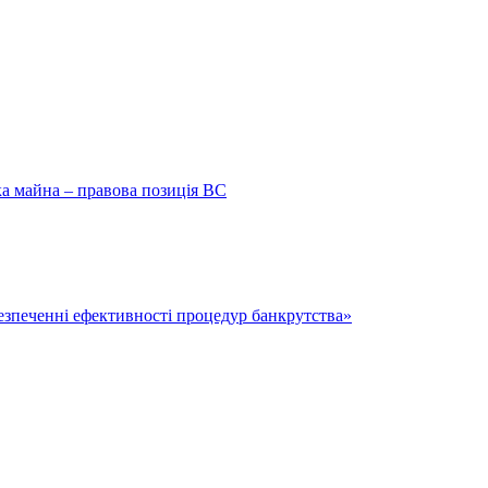
ка майна – правова позиція ВС
безпеченні ефективності процедур банкрутства»