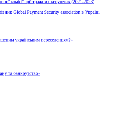
ної комісії арбітражних керуючих (2021-2023)
вник Global Payment Security association в Україні
ушеним українським переселенцям?»
тану та банкрутство»