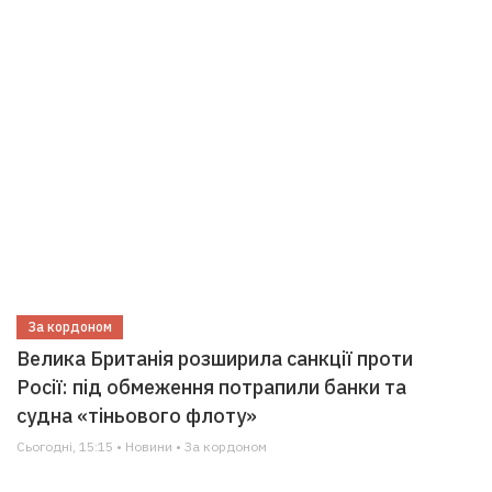
За кордоном
Велика Британія розширила санкції проти
Росії: під обмеження потрапили банки та
судна «тіньового флоту»
Сьогодні, 15:15 • Новини • За кордоном