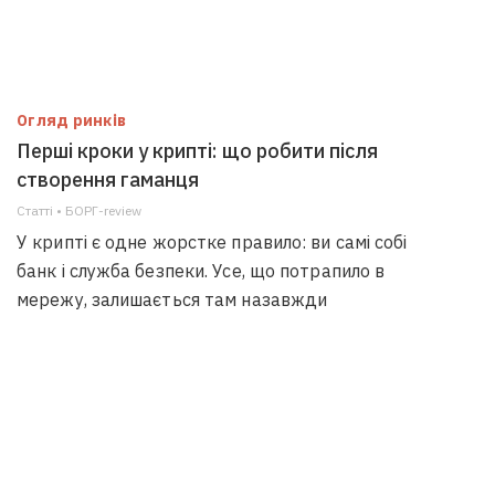
Огляд ринків
Перші кроки у крипті: що робити після
створення гаманця
Статті • БОРГ-review
У крипті є одне жорстке правило: ви самі собі
банк і служба безпеки. Усе, що потрапило в
мережу, залишається там назавжди