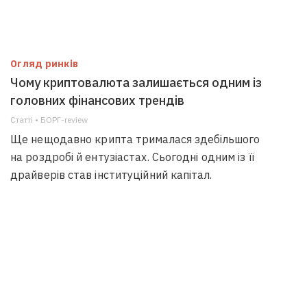
Огляд ринків
Чому криптовалюта залишається одним із
головних фінансових трендів
Статті • БОРГ-review
Ще нещодавно крипта трималася здебільшого
на роздробі й ентузіастах. Сьогодні одним із її
драйверів став інституційний капітал.