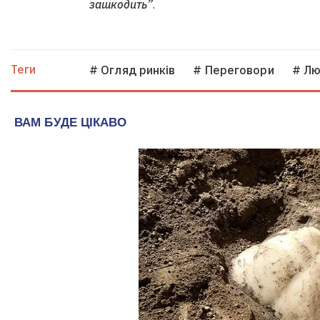
зашкодить”
.
Теги
# Огляд ринків
# Переговори
# Лю