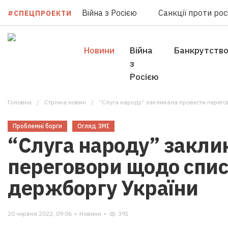
Війна з Росією
Санкції проти росі
#СПЕЦПРОЕКТИ
Новини
Війна
Банкрутств
з
Росією
Головна
Стрічка новин
“Слуга народу” закликала провести перег
Проблемні борги
Огляд ЗМІ
“Слуга народу” закли
переговори щодо спи
держборгу України
20 червня 2022, 09:06
•
Новини
•
391