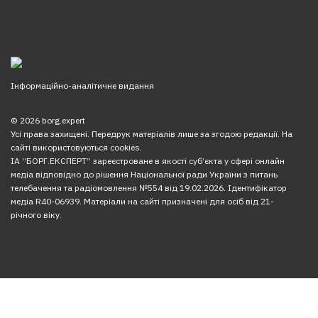
Інформаційно-аналітичне видання
© 2026 borg.expert
Усі права захищені. Передрук матеріалів лише за згодою редакції. На
сайті використовуються cookies.
ІА “БОРГ.ЕКСПЕРТ” зареєстроване в якості суб’єкта у сфері онлайн
медіа відповідно до рішення Національної ради України з питань
телебачення та радіомовлення №554 від 19.02.2026. Ідентифікатор
медіа R40-06939. Матеріали на сайті призначені для осіб від 21-
річного віку.