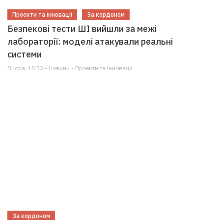
Проекти та інновації
За кордоном
Безпекові тести ШІ вийшли за межі
лабораторії: моделі атакували реальні
системи
Вчора, 15:33 • Новини • Проекти та інновації
За кордоном