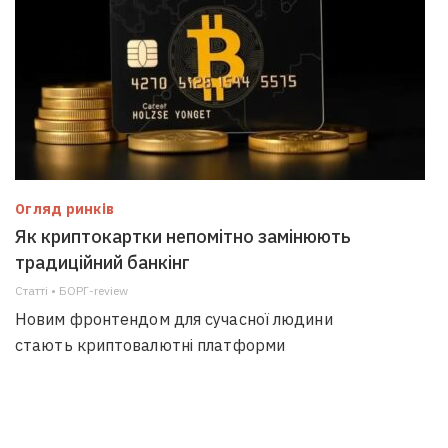
Огляд ринків
Як криптокартки непомітно замінюють
традиційний банкінг
Статті • БОРГ-review
Новим фронтендом для сучасної людини
стають криптовалютні платформи