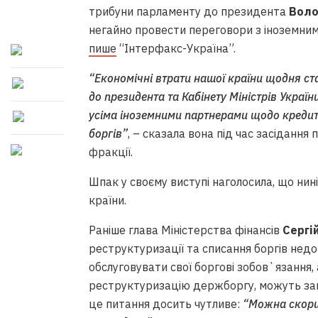
трибуни парламенту до президента
Воло
негайно провести переговори з іноземни
пише
“Інтерфакс-Україна”.
“Економічні втрати нашої країни щодня ст
до президента та Кабінету Міністрів Украї
усіма іноземними партнерами щодо кредит
боргів”
, – сказала вона під час засіданн
фракції.
Шпак у своєму виступі наголосила, що ни
країни.
Раніше глава Міністерства фінансів
Сергі
реструктуризації та списання боргів недоц
обслуговувати свої боргові зобов`язання, 
реструктуризацію держборгу, можуть заш
це питання досить чутливе:
“Можна скори