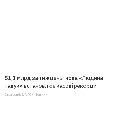
$1,1 млрд за тиждень: нова «Людина-
павук» встановлює касові рекорди
Сьогодні, 14:40 • Новини