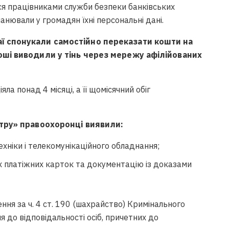
я працівниками служби безпеки банківських
анювали у громадян їхні персональні дані.
ї спонукали самостійно переказати кошти на
оші виводили у тінь через мережу афілійованих
ла понад 4 місяці, а її щомісячний обіг
нтру» правоохоронці виявили:
ніки і телекомунікаційного обладнання;
их платіжних карток та документацію із доказами
ня за ч. 4 ст. 190 (шахрайство) Кримінального
 до відповідальності осіб, причетних до