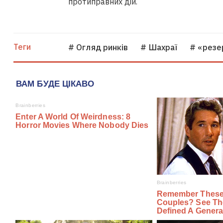
протиправних дій.
Теги
# Огляд ринків
# Шахраї
# «резе