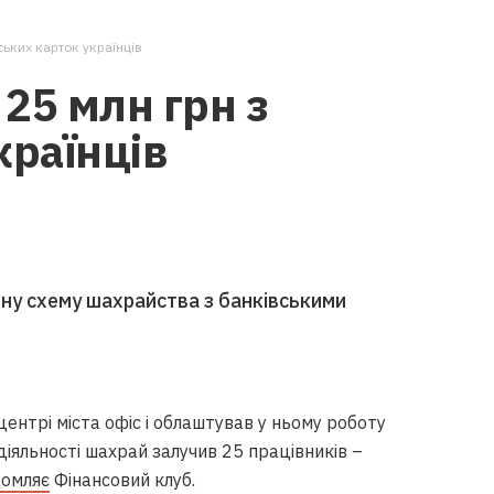
ських карток українців
25 млн грн з
країнців
бну схему шахрайства з банківськими
центрі міста офіс і облаштував у ньому роботу
діяльності шахрай залучив 25 працівників –
домляє
Фінансовий клуб.