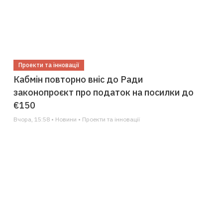
Проекти та інновації
Кабмін повторно вніс до Ради
законопроєкт про податок на посилки до
€150
Вчора, 15:58 • Новини • Проекти та інновації