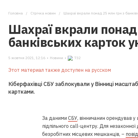
Головна
Стрічка новин
Шахраї вкрали понад 25 млн грн з банків
Шахраї вкрали понад 
банківських карток у
5 жовтня 2021, 12:16
•
Новини
•
732
Этот материал также доступен на русском
Кіберфахівці СБУ заблокували у Вінниці масшта
картками.
За даними
СБУ
, вінничанин орендував у 
підпільного call-центру.
Для незаконної 
безробітних місцевих мешканців, –
пові