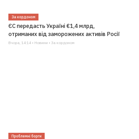
За кордоном
ЄС передасть Україні €1,4 млрд,
отриманих від заморожених активів Росії
Вчора, 14:14 • Новини • За кордоном
Проблемні борги