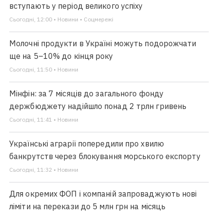
вступають у період великого успіху
Сьогодні, 12:00 • Новини • Соцмережі
Молочні продукти в Україні можуть подорожчати
ще на 5–10% до кінця року
Сьогодні, 11:50 • Новини
Мінфін: за 7 місяців до загального фонду
держбюджету надійшло понад 2 трлн гривень
Сьогодні, 11:41 • Новини
Українські аграрії попередили про хвилю
банкрутств через блокування морського експорту
Сьогодні, 11:32 • Новини
Для окремих ФОП і компаній запроваджують нові
ліміти на перекази до 5 млн грн на місяць