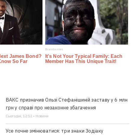
ВАКС призначив Ользі Стефанішиній заставу у 6 млн
грн у справі про незаконне збагачення
Сьогодні, 12:12 • Новини
Усе почне змінюватися: три знаки Зодіаку