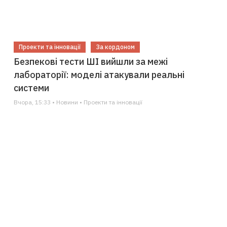
Проекти та інновації
За кордоном
Безпекові тести ШІ вийшли за межі
лабораторії: моделі атакували реальні
системи
Вчора, 15:33 • Новини • Проекти та інновації