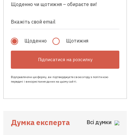
Щоденно чи щотижня – обираєте ви!
Щоденно
Щотижня
Підписатися на розсилку
Відправляючи цю форму, ви підтверджуєте свою згоду з політикою
передачі і використання даних на цьому сайті.
Думка експерта
Всі думки