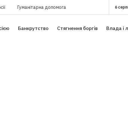
сії
Гуманітарна допомога
6 серп
сією
Банкрутство
Стягнення боргiв
Влада i 