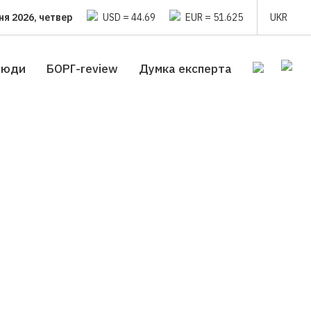
ня 2026, четвер
USD = 44.69
EUR = 51.625
UKR
люди
БОРГ-review
Думка експерта