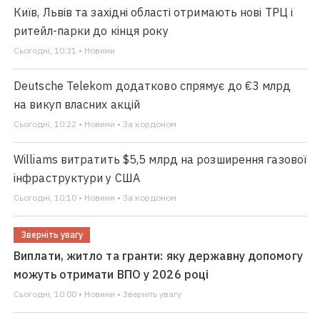
Київ, Львів та західні області отримають нові ТРЦ і
ритейл-парки до кінця року
Сьогодні, 10:31 • Новини
Deutsche Telekom додатково спрямує до €3 млрд
на викуп власних акцій
Сьогодні, 10:22 • Новини • За кордоном
Williams витратить $5,5 млрд на розширення газової
інфраструктури у США
Сьогодні, 10:10 • Новини • За кордоном
Зверніть увагу
Виплати, житло та гранти: яку державну допомогу
можуть отримати ВПО у 2026 році
Сьогодні, 10:00 • Новини • Зверніть увагу