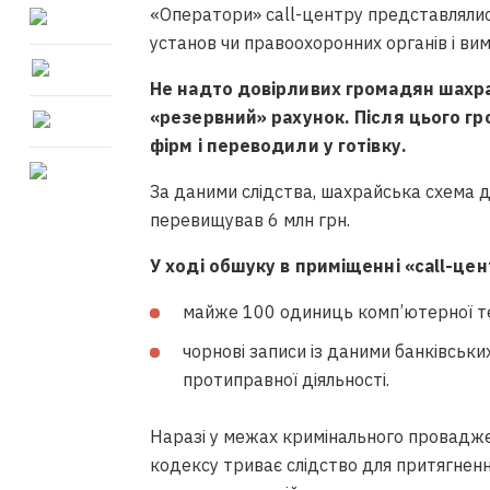
«Оператори» call-центру представлялис
установ чи правоохоронних органів і вим
Не надто довірливих громадян шахра
«резервний» рахунок. Після цього гр
фірм і переводили у готівку.
За даними слідства, шахрайська схема дія
перевищував 6 млн грн.
У ході обшуку в приміщенні «call-це
майже 100 одиниць комп’ютерної тех
чорнові записи із даними банківськ
протиправної діяльності.
Наразі у межах кримінального проваджен
кодексу триває слідство для притягнення