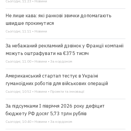
Сьогодні, 11:23 • Новини
Не лише кава: які ранкові звички допомагають
швидше прокинутися
Сьогодні, 11:11 • Новини
За небажаний рекламний дзвінок у Франції компанії
можуть оштрафувати на €375 тисяч
Сьогодні, 11:00 • Новини • За кордоном
Американський стартап тестує в Україні
гуманоїдних роботів для військових операцій
Сьогодні, 10:52 • Новини • Проекти та інновації
За підсумками І півріччя 2026 року дефіцит
бюджету РФ досяг 5,73 трлн рублів
Сьогодні, 10:40 • Новини • За кордоном