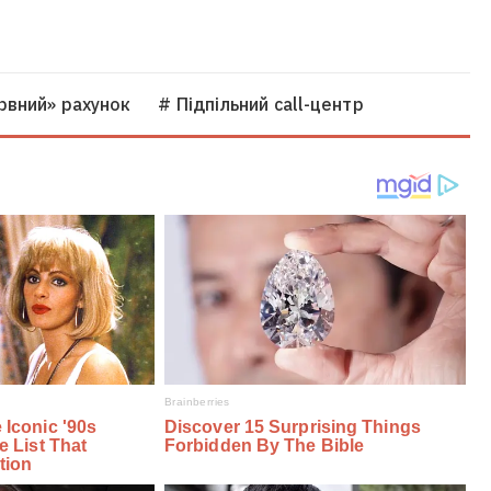
рвний» рахунок
# Підпільний call-центр