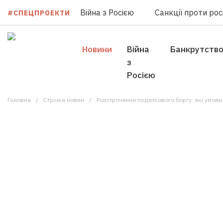
Війна з Росією
Санкції проти росі
#СПЕЦПРОЕКТИ
Новини
Війна
Банкрутств
з
Росією
Головна
Стрічка новин
Розстрочення податкового боргу: які умови