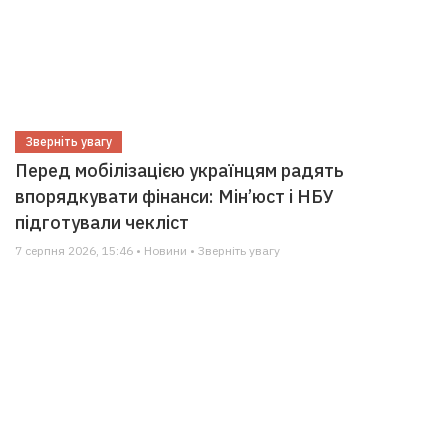
Зверніть увагу
Перед мобілізацією українцям радять
впорядкувати фінанси: Мін’юст і НБУ
підготували чекліст
7 серпня 2026, 15:46 • Новини • Зверніть увагу