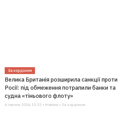
За кордоном
Велика Британія розширила санкції проти
Росії: під обмеження потрапили банки та
судна «тіньового флоту»
6 серпня 2026, 15:15 • Новини • За кордоном