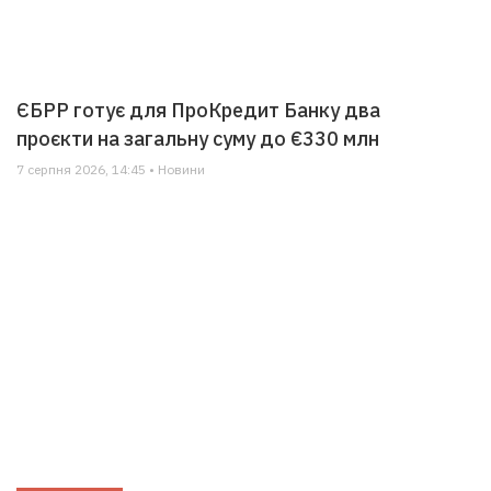
ЄБРР готує для ПроКредит Банку два
проєкти на загальну суму до €330 млн
7 серпня 2026, 14:45 • Новини