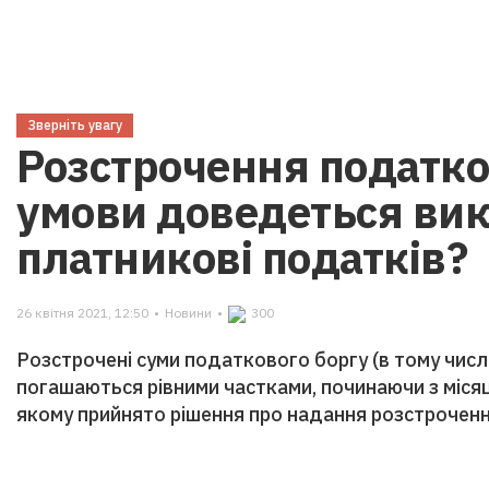
Зверніть увагу
Розстрочення податков
умови доведеться ви
платникові податків?
26 квітня 2021, 12:50
•
Новини
•
300
Розстрочені суми податкового боргу (в тому числ
погашаються рівними частками, починаючи з місяця
якому прийнято рішення про надання розстроченн