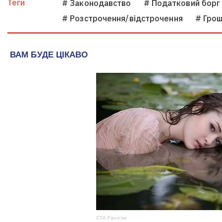
Теги
# Законодавство
# Податковий борг
# Розстрочення/відстрочення
# Грош