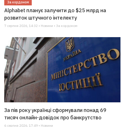
За кордоном
Alphabet планує залучити до $25 млрд на
розвиток штучного інтелекту
7 серпня 2026, 14:32 • Новини • За кордоном
За пів року українці сформували понад 69
тисяч онлайн-довідок про банкрутство
6 серпня 2026, 17:49 • Новини