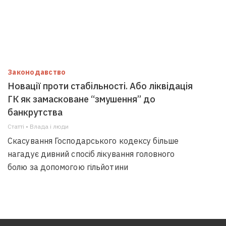
Законодавство
Новації проти стабільності. Або ліквідація
ГК як замасковане “змушення” до
банкрутства
Статті • Влада i люди
Скасування Господарського кодексу більше
нагадує дивний спосіб лікування головного
болю за допомогою гільйотини