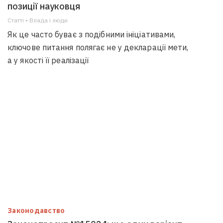
позиції науковця
Статті • Влада i люди
Як це часто буває з подібними ініціативами,
ключове питання полягає не у декларації мети,
а у якості її реалізації
Законодавство