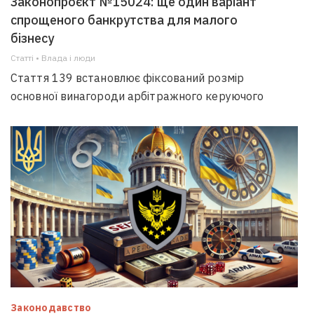
Законопроєкт №15024: ще один варіант
спрощеного банкрутства для малого
бізнесу
Статті • Влада i люди
Стаття 139 встановлює фіксований розмір
основної винагороди арбітражного керуючого
Законодавство