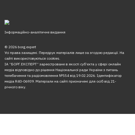
Інформаційно-аналітичне видання
© 2026 borg.expert
Усі права захищені. Передрук матеріалів лише за згодою редакції. На
сайті використовуються cookies.
ІА “БОРГ.ЕКСПЕРТ” зареєстроване в якості суб’єкта у сфері онлайн
медіа відповідно до рішення Національної ради України з питань
телебачення та радіомовлення №554 від 19.02.2026. Ідентифікатор
медіа R40-06939. Матеріали на сайті призначені для осіб від 21-
річного віку.