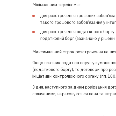
Мінімальним терміном є:
для розстрочення грошових зобов’яза
такого грошового зобов’язання у інте
для розстрочення податкового боргу –
податковий борг (зазначено у рішенні
Максимальний строк розстрочення не виз
Якщо платник податків порушує умови по
(податкового боргу), то договори про ро
ініціативи контролюючого органу (пп. 100.
З дня, наступного за днем розірвання дог
сплаченими, нараховуються пеня та штра