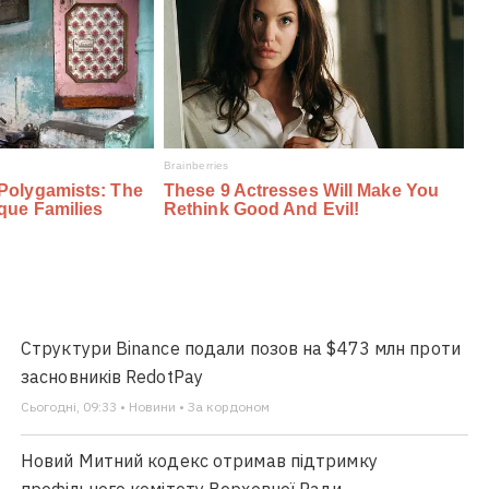
Структури Binance подали позов на $473 млн проти
засновників RedotPay
Сьогодні, 09:33 • Новини • За кордоном
Новий Митний кодекс отримав підтримку