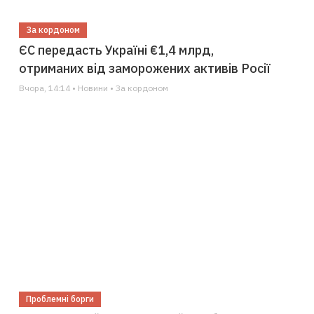
За кордоном
ЄС передасть Україні €1,4 млрд,
отриманих від заморожених активів Росії
Вчора, 14:14 • Новини • За кордоном
Проблемні борги