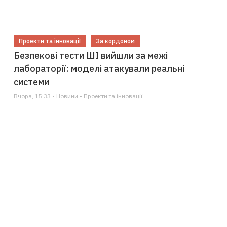
Проекти та інновації
За кордоном
Безпекові тести ШІ вийшли за межі
лабораторії: моделі атакували реальні
системи
Вчора, 15:33 • Новини • Проекти та інновації