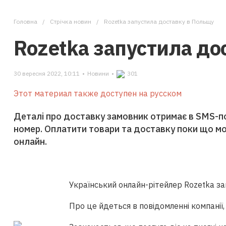
Головна
Стрічка новин
Rozetka запустила доставку в Польщу
Rozetka запустила до
30 вересня 2022, 10:11
•
Новини
•
301
Этот материал также доступен на русском
Деталі про доставку замовник отримає в SMS-п
номер. Оплатити товари та доставку поки що м
онлайн.
Український онлайн-рітейлер Rozetka за
Про це йдеться в повідомленні компанії,