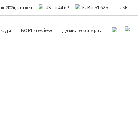
ня 2026, четвер
USD = 44.69
EUR = 51.625
UKR
люди
БОРГ-review
Думка експерта