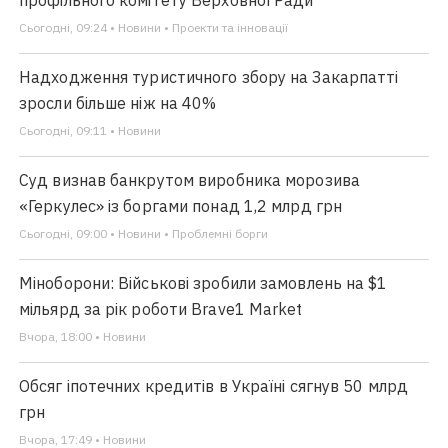
профільного комітету Верховної Ради
Сьогодні, 09:24 • Новини • Проекти та інновації
Надходження туристичного збору на Закарпатті
зросли більше ніж на 40%
Сьогодні, 09:11 • Новини
Суд визнав банкрутом виробника морозива
«Геркулес» із боргами понад 1,2 млрд грн
Сьогодні, 09:00 • Новини • Проблемні борги
Міноборони: Військові зробили замовлень на $1
мільярд за рік роботи Brave1 Market
Вчора, 18:00 • Новини
Обсяг іпотечних кредитів в Україні сягнув 50 млрд
грн
Вчора, 17:49 • Новини