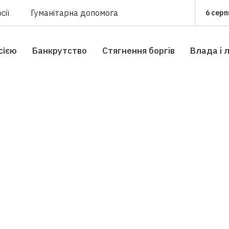
сії
Гуманітарна допомога
6 серп
сією
Банкрутство
Стягнення боргiв
Влада i 