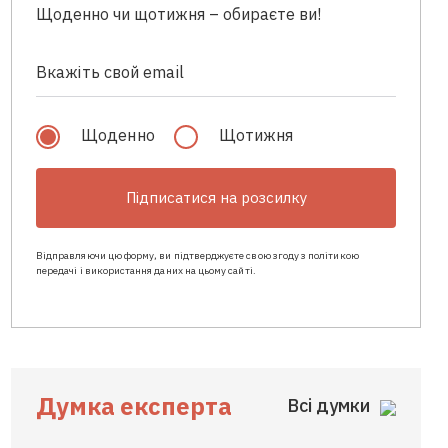
Щоденно чи щотижня – обираєте ви!
Щоденно
Щотижня
Підписатися на розсилку
Відправляючи цю форму, ви підтверджуєте свою згоду з політикою
передачі і використання даних на цьому сайті.
Думка експерта
Всі думки