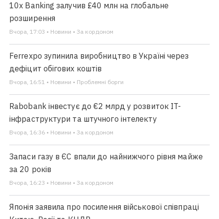
10x Banking залучив £40 млн на глобальне
розширення
Вчора, 17:03 • Новини • За кордоном
Ferrexpo зупинила виробництво в Україні через
дефіцит обігових коштів
Вчора, 16:51 • Новини • Проблемні борги
Rabobank інвестує до €2 млрд у розвиток IT-
інфраструктури та штучного інтелекту
Вчора, 16:36 • Новини • За кордоном
Запаси газу в ЄС впали до найнижчого рівня майже
за 20 років
Вчора, 16:23 • Новини • За кордоном
Японія заявила про посилення військової співпраці