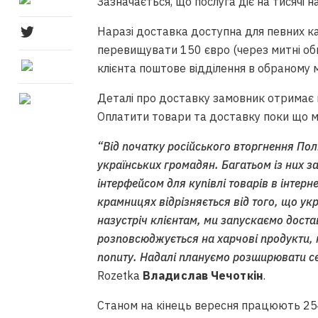
Зазначається, що послуга діє на тисячі н
Наразі доставка доступна для певних ка
перевищувати 150 євро (через митні об
клієнта поштове відділення в обраному м
Деталі про доставку замовник отримає 
Оплатити товари та доставку поки що 
“Від початку російського вторгнення По
українських громадян. Багатьом із них за
інтерфейсом для купівлі товарів в інтерн
крамницях відрізняється від того, що укр
назустріч клієнтам, ми запускаємо доста
розповсюджується на харчові продукти, н
попиту. Надалі плануємо розширювати с
Rozetka
Владислав Чечоткін
.
Станом на кінець вересня працюють 254