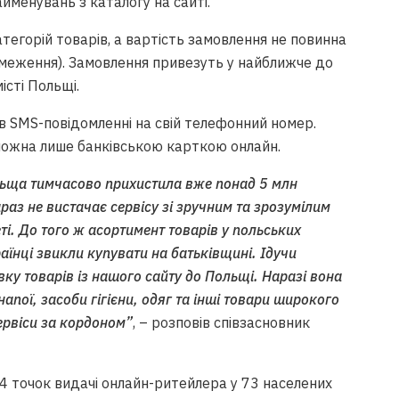
айменувань з каталогу на сайті.
тегорій товарів, а вартість замовлення не повинна
меження). Замовлення привезуть у найближче до
істі Польщі.
в SMS-повідомленні на свій телефонний номер.
можна лише банківською карткою онлайн.
льща тимчасово прихистила вже понад 5 млн
раз не вистачає сервісу зі зручним та зрозумілим
еті. До того ж асортимент товарів у польських
аїнці звикли купувати на батьківщині. Ідучи
вку товарів із нашого сайту до Польщі. Наразі вона
апої, засоби гігієни, одяг та інші товари широкого
ервіси за кордоном”
, – розповів співзасновник
 точок видачі онлайн-ритейлера у 73 населених