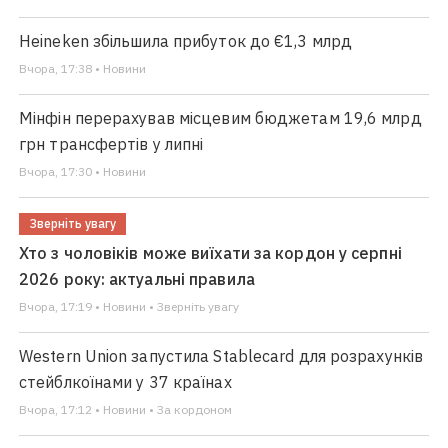
Heineken збільшила прибуток до €1,3 млрд
Вчора, 17:38 • Новини
Мінфін перерахував місцевим бюджетам 19,6 млрд
грн трансфертів у липні
Вчора, 17:30 • Новини
Зверніть увагу
Хто з чоловіків може виїхати за кордон у серпні
2026 року: актуальні правила
Вчора, 17:19 • Новини • Зверніть увагу
Western Union запустила Stablecard для розрахунків
стейблкоїнами у 37 країнах
Вчора, 17:12 • Новини • За кордоном