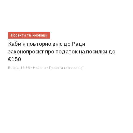
Проекти та інновації
Кабмін повторно вніс до Ради
законопроєкт про податок на посилки до
€150
Вчора, 15:58 • Новини • Проекти та інновації