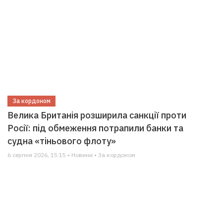
За кордоном
Велика Британія розширила санкції проти
Росії: під обмеження потрапили банки та
судна «тіньового флоту»
6 серпня 2026, 15:15 • Новини • За кордоном