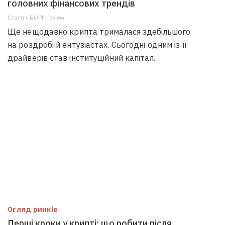
головних фінансових трендів
Статті • БОРГ-review
Ще нещодавно крипта трималася здебільшого
на роздробі й ентузіастах. Сьогодні одним із її
драйверів став інституційний капітал.
Огляд ринків
Перші кроки у крипті: що робити після