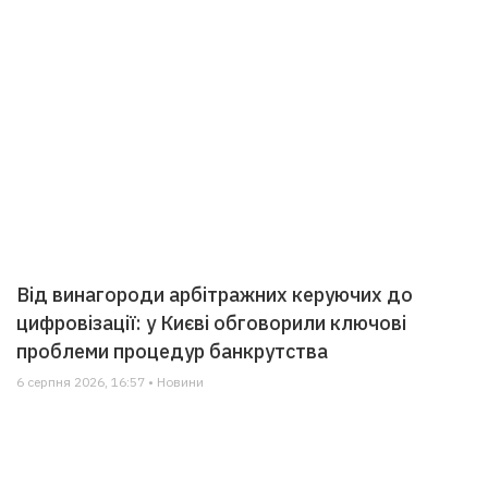
Від винагороди арбітражних керуючих до
цифровізації: у Києві обговорили ключові
проблеми процедур банкрутства
6 серпня 2026, 16:57 • Новини