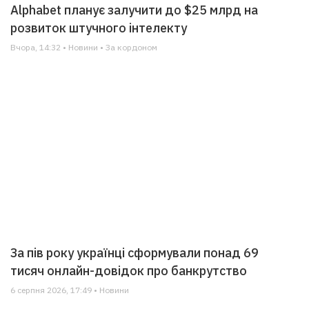
Alphabet планує залучити до $25 млрд на
розвиток штучного інтелекту
Вчора, 14:32 • Новини • За кордоном
За пів року українці сформували понад 69
тисяч онлайн-довідок про банкрутство
6 серпня 2026, 17:49 • Новини