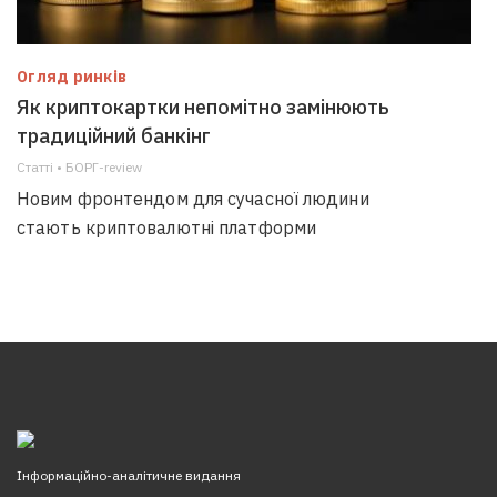
Огляд ринків
Як криптокартки непомітно замінюють
традиційний банкінг
Статті • БОРГ-review
Новим фронтендом для сучасної людини
стають криптовалютні платформи
Інформаційно-аналітичне видання