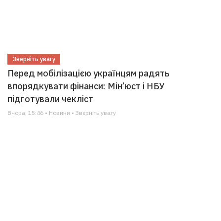
Зверніть увагу
Перед мобілізацією українцям радять
впорядкувати фінанси: Мін’юст і НБУ
підготували чекліст
Вчора, 15:46 • Новини • Зверніть увагу