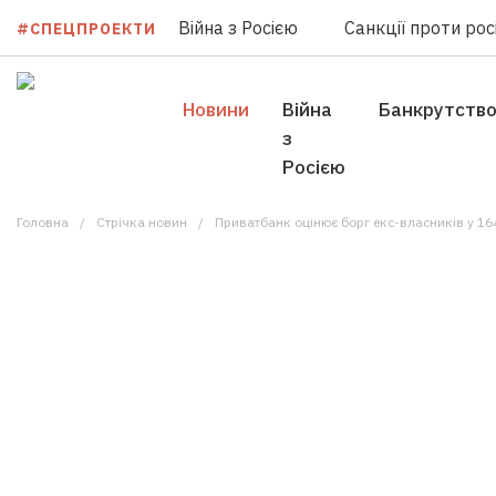
Війна з Росією
Санкції проти росі
#СПЕЦПРОЕКТИ
Новини
Війна
Банкрутств
з
Росією
Головна
Стрічка новин
Приватбанк оцінює борг екс-власників у 164