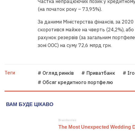
Частка непрацюючих позик у кредитному
(на початок року – 73,95%).
За даними Міністерства фінансів, за 202
скоротився майже на чверть (24,2%), або 
рахунок резервів (за загальним портфелем
зоні ООС) на суму 72,6 млрд грн.
Теги
# Огляд ринків
# Приватбанк
# Іг
# Обсяг кредитного портфелю