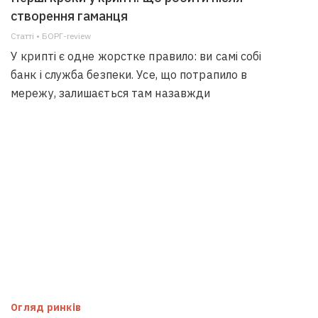
створення гаманця
Статті • БОРГ-review
У крипті є одне жорстке правило: ви самі собі
банк і служба безпеки. Усе, що потрапило в
мережу, залишається там назавжди
Огляд ринків