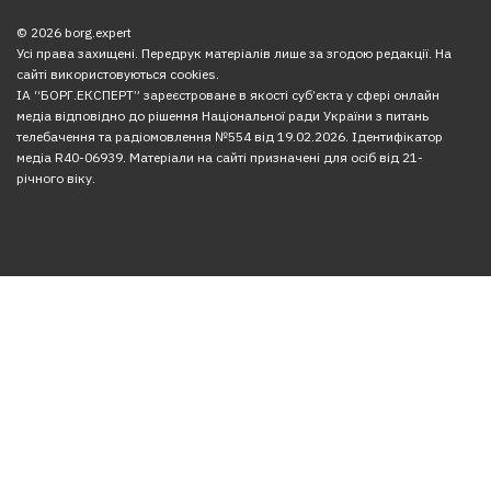
© 2026 borg.expert
Усі права захищені. Передрук матеріалів лише за згодою редакції. На
сайті використовуються cookies.
ІА “БОРГ.ЕКСПЕРТ” зареєстроване в якості суб’єкта у сфері онлайн
медіа відповідно до рішення Національної ради України з питань
телебачення та радіомовлення №554 від 19.02.2026. Ідентифікатор
медіа R40-06939. Матеріали на сайті призначені для осіб від 21-
річного віку.