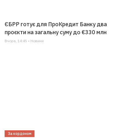
ЄБРР готує для ПроКредит Банку два
проєкти на загальну суму до €330 млн
Вчора, 14:45 • Новини
За кордоном