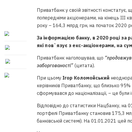
Приватбанк у своїй звітності констатує, 
попередніми акціонерами, на кінець ІІІ к
року – 164,3 млрд грн, на початок 2020 р
За інформацією банку, в 2020 році за 
які пов`язує з екс-акціонерами, на су
Приватбанк наголошував, що
“продовжува
заборгованості”
(цитата).
При цьому
Ігор Коломойський
неоднора
керівників Приватбанку, що близько 95%
сформувався до націоналізації, – це були 
Відповідно до статистики Нацбанку, на 0
портфелі Приватбанку становив 175,3 мл
банківській системі). На 01.01.2021 цей п