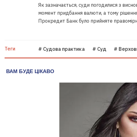
Як зазначається, суди погодилися з висно
момент придбання валюти, а тому рішенн
Прокредит Банк було прийняте правомірн
Теги
# Судова практика
# Суд
# Верхов