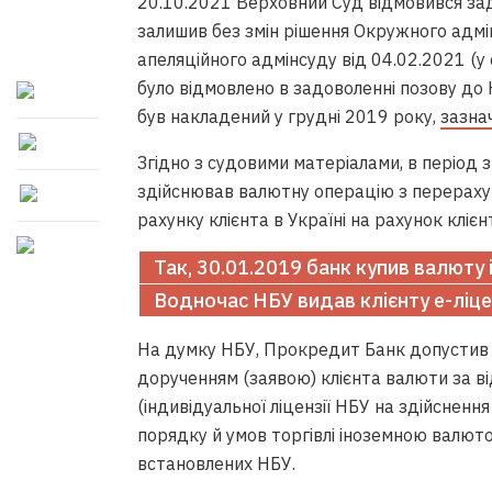
20.10.2021 Верховний Суд відмовився за
залишив без змін рішення Окружного адмін
апеляційного адмінсуду від 04.02.2021 (у
було відмовлено в задоволенні позову до 
був накладений у грудні 2019 року,
зазна
Згідно з судовими матеріалами, в період
здійснював валютну операцію з перерахува
рахунку клієнта в Україні на рахунок кліє
Так, 30.01.2019 банк купив валюту і
Водночас НБУ видав клієнту е-ліце
На думку НБУ, Прокредит Банк допустив п
дорученням (заявою) клієнта валюти за ві
(індивідуальної ліцензії НБУ на здійсненн
порядку й умов торгівлі іноземною валют
встановлених НБУ.