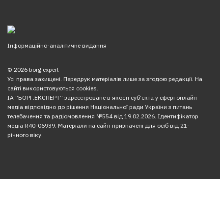
Інформаційно-аналітичне видання
© 2026 borg.expert
Усі права захищені. Передрук матеріалів лише за згодою редакції. На
сайті використовуються cookies.
ІА “БОРГ.ЕКСПЕРТ” зареєстроване в якості суб’єкта у сфері онлайн
медіа відповідно до рішення Національної ради України з питань
телебачення та радіомовлення №554 від 19.02.2026. Ідентифікатор
медіа R40-06939. Матеріали на сайті призначені для осіб від 21-
річного віку.