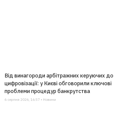
Від винагороди арбітражних керуючих до
цифровізації: у Києві обговорили ключові
проблеми процедур банкрутства
6 серпня 2026, 16:57 • Новини