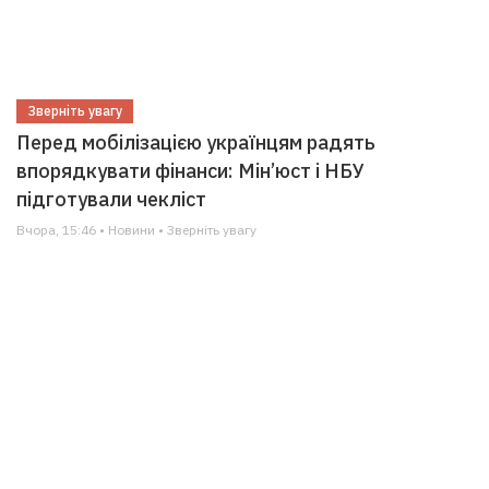
Зверніть увагу
Перед мобілізацією українцям радять
впорядкувати фінанси: Мін’юст і НБУ
підготували чекліст
Вчора, 15:46 • Новини • Зверніть увагу