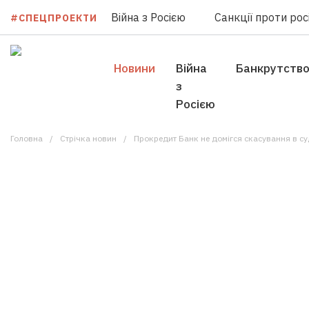
Війна з Росією
Санкції проти росі
#СПЕЦПРОЕКТИ
Новини
Війна
Банкрутств
з
Росією
Головна
Стрічка новин
Прокредит Банк не домігся скасування в с