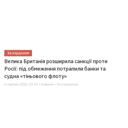
За кордоном
Велика Британія розширила санкції проти
Росії: під обмеження потрапили банки та
судна «тіньового флоту»
6 серпня 2026, 15:15 • Новини • За кордоном