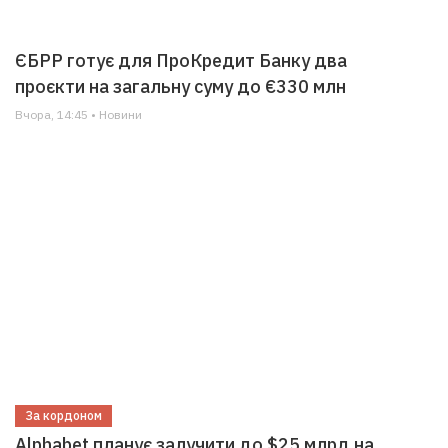
ЄБРР готує для ПроКредит Банку два
проєкти на загальну суму до €330 млн
Вчора, 14:45 • Новини
За кордоном
Alphabet планує залучити до $25 млрд на