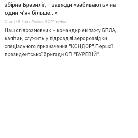
збірна Бразилії, – завжди «забивають» на
один м’яч більше…»
Статті • Війна з Росією; БОРГ-review
Наш співрозмовник – командир екіпажу БПЛА,
капітан, служить у підрозділі аеророзвідки
спеціального призначення "КОНДОР" Першої
президентської бригади ОП "БУРЕВІЙ"