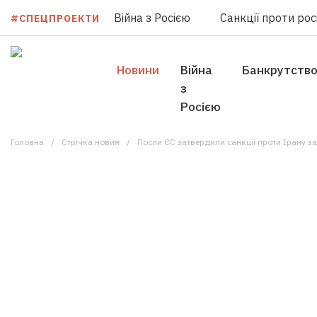
Війна з Росією
Санкції проти росі
#СПЕЦПРОЕКТИ
Новини
Війна
Банкрутств
з
Росією
Головна
Стрічка новин
Посли ЄС затвердили санкції проти Ірану з