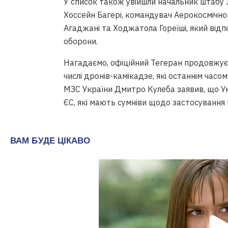
У список також увійшли начальник штабу
Хоссейн Багері, командувач Аерокосмічног
Агаджані та Ходжатола Гореїші, який відпо
оборони.
Нагадаємо, офіційний Тегеран продовжує
числі дронів-камікадзе, які останнім час
МЗС України Дмитро Кулеба заявив, що У
ЄС, які мають сумніви щодо застосування 