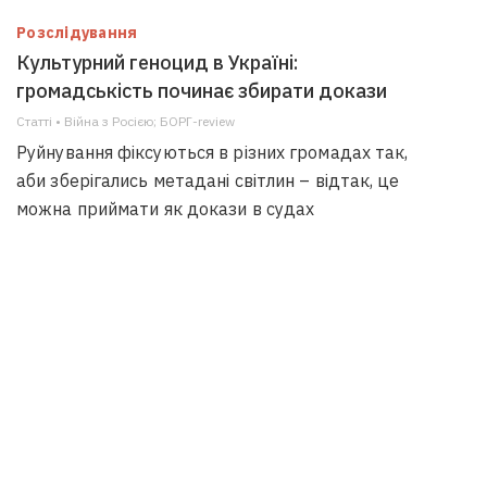
Розслідування
Культурний геноцид в Україні:
громадськість починає збирати докази
Статті • Війна з Росією; БОРГ-review
Руйнування фіксуються в різних громадах так,
аби зберігались метадані світлин – відтак, це
можна приймати як докази в судах