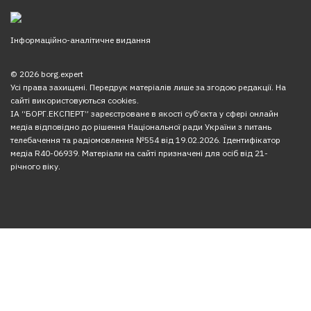
Інформаційно-аналітичне видання
© 2026 borg.expert
Усі права захищені. Передрук матеріалів лише за згодою редакції. На
сайті використовуються cookies.
ІА “БОРГ.ЕКСПЕРТ” зареєстроване в якості суб’єкта у сфері онлайн
медіа відповідно до рішення Національної ради України з питань
телебачення та радіомовлення №554 від 19.02.2026. Ідентифікатор
медіа R40-06939. Матеріали на сайті призначені для осіб від 21-
річного віку.