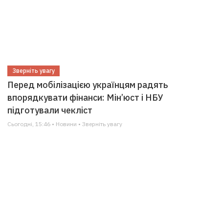
Зверніть увагу
Перед мобілізацією українцям радять
впорядкувати фінанси: Мін’юст і НБУ
підготували чекліст
Сьогодні, 15:46 • Новини • Зверніть увагу