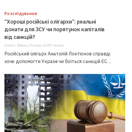
Розслідування
“Хороші російські олігархи”: реальні
донати для ЗСУ чи порятунок капіталів
від санкцій?
Статті • Війна з Росією; БОРГ-review
Російський олігарх Анатолій Локтіонов справді
хоче допомогти Україні чи боїться санкцій ЄС…