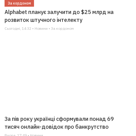
За кордоном
Alphabet планує залучити до $25 млрд на
розвиток штучного інтелекту
Сьогодні, 14:32 • Новини • За кордоном
За пів року українці сформували понад 69
тисяч онлайн-довідок про банкрутство
Вчора, 17:49 • Новини