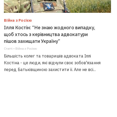
Війна з Росією
Ілля Костін: “Не знаю жодного випадку,
щоб хтось з керівництва адвокатури
пішов захищати Україну”
Статті • Війна з Росією
Більшість колег та товаришів адвоката Іллі
Костіна - це люди, які відчули своє зобов'язання
перед Батьківщиною захистити її. Але не всі...