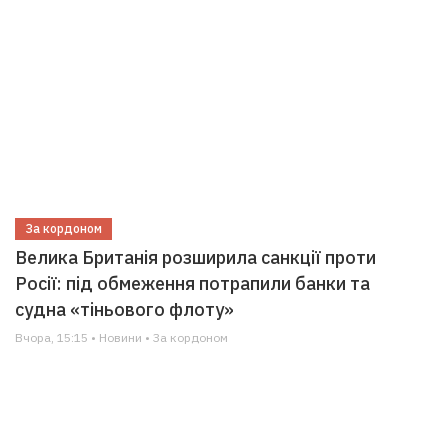
За кордоном
Велика Британія розширила санкції проти
Росії: під обмеження потрапили банки та
судна «тіньового флоту»
Вчора, 15:15 • Новини • За кордоном