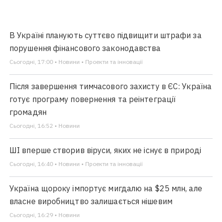
В Україні планують суттєво підвищити штрафи за
порушення фінансового законодавства
Сьогодні, 17:00 • Новини • Проекти та інновації
Після завершення тимчасового захисту в ЄС: Україна
готує програму повернення та реінтеграції
громадян
Сьогодні, 16:52 • Новини
ШІ вперше створив віруси, яких не існує в природі
Сьогодні, 16:40 • Новини • Проекти та інновації
Україна щороку імпортує мигдалю на $25 млн, але
власне виробництво залишається нішевим
Сьогодні, 16:29 • Новини