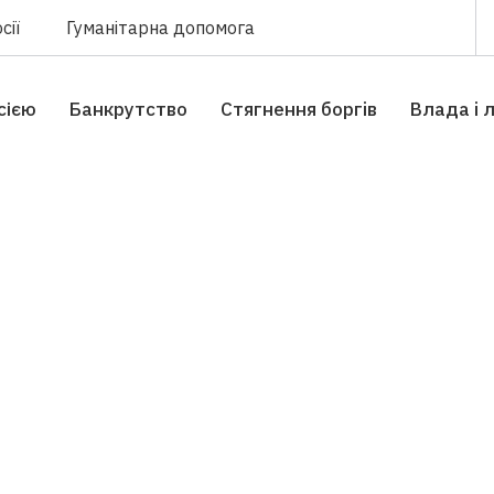
сії
Гуманітарна допомога
сією
Банкрутство
Стягнення боргiв
Влада i 