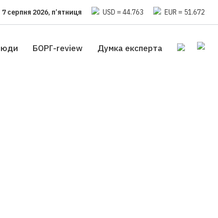
7 серпня 2026, п’ятниця
USD = 44.763
EUR = 51.672
люди
БОРГ-review
Думка експерта