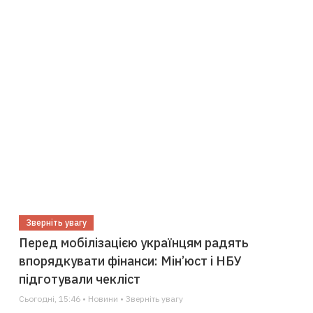
Зверніть увагу
Перед мобілізацією українцям радять
впорядкувати фінанси: Мін’юст і НБУ
підготували чекліст
Сьогодні, 15:46 • Новини • Зверніть увагу