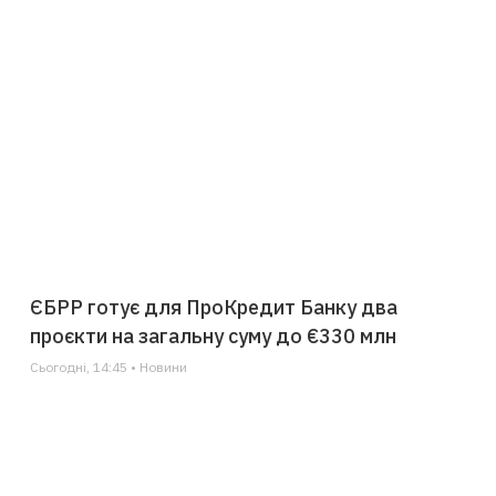
ЄБРР готує для ПроКредит Банку два
проєкти на загальну суму до €330 млн
Сьогодні, 14:45 • Новини