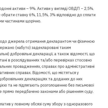
рдонні активи – 9%. Активи у вигляді ОВДП – 2,5%.
 обрати ставку 6%, 11,5%, 3% відповідно до сплати
ми частинами щорічно.
щодо джерела отримання декларантом чи фізичною
держано (набуто) задекларовані таким
ьні) добровільні декларації, а також відомості, що
тані в розслідуваннях та/або перевірках стосовно
альних провадженнях, справах про адміністративні
ативних справах. Відомості, що містяться у
добровільних деклараціях та доданих до них
ією та не підлягають розголошенню без письмової
це прямо передбачено законами або рішенням суду.
латив у повному обсязі суму збору з одноразового