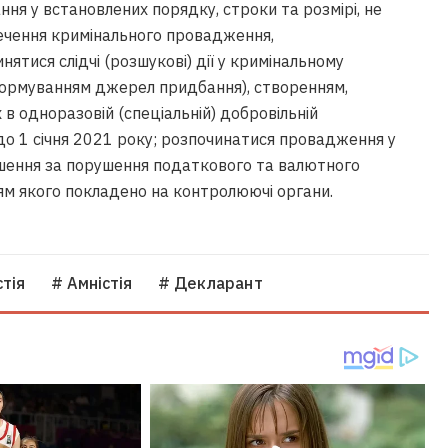
ня у встановлених порядку, строки та розмірі, не
ечення кримінального провадження,
нятися слідчі (розшукові) дії у кримінальному
формуванням джерел придбання), створенням,
 одноразовій (спеціальній) добровільній
 до 1 січня 2021 року; розпочинатися провадження у
шення за порушення податкового та валютного
м якого покладено на контролюючі органи.
тія
# Амністія
# Декларант