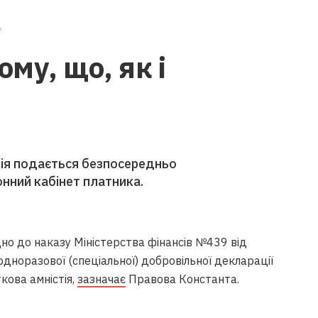
?
ому, що, як і
ція подається безпосередньо
нний кабінет платника.
ідно до наказу Міністерства фінансів №439 від
норазової (спеціальної) добровільної декларації
кова амністія,
зазначає
Правова Константа.