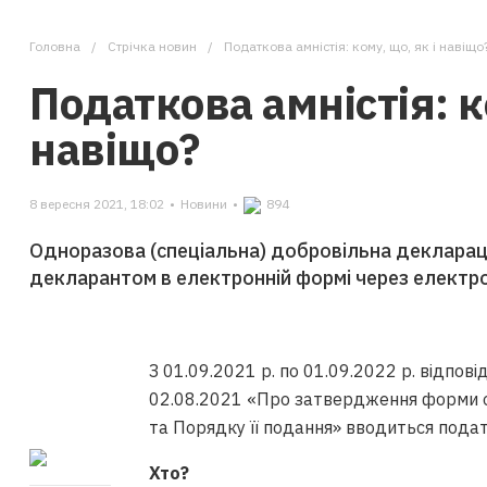
Головна
Стрічка новин
Податкова амністія: кому, що, як і навіщо
Податкова амністія: к
навіщо?
8 вересня 2021, 18:02
•
Новини
•
894
Одноразова (спеціальна) добровільна деклара
декларантом в електронній формі через електро
З 01.09.2021 р. по 01.09.2022 р. відпов
02.08.2021 «Про затвердження форми од
та Порядку її подання» вводиться подат
Хто?