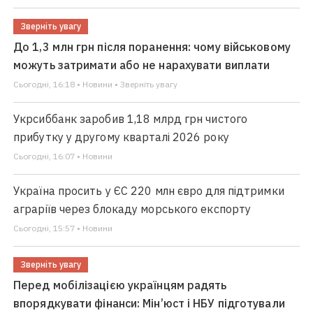
Зверніть увагу
До 1,3 млн грн після поранення: чому військовому
можуть затримати або не нарахувати виплати
Сьогодні, 16:18 • Новини • Зверніть увагу
Укрсиббанк заробив 1,18 млрд грн чистого
прибутку у другому кварталі 2026 року
Сьогодні, 16:07 • Новини
Україна просить у ЄС 220 млн євро для підтримки
аграріїв через блокаду морського експорту
Сьогодні, 15:57 • Новини
Зверніть увагу
Перед мобілізацією українцям радять
впорядкувати фінанси: Мін’юст і НБУ підготували