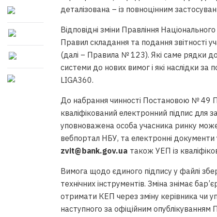
деталізована – із повноцінним застосуван
Відповідні зміни Правління Національног
Правил складання та подання звітності у
(далі – Правила № 123). Які саме рядки д
системи до нових вимог і які наслідки за 
LIGA360.
До набрання чинності Постановою № 49 
кваліфікований електронний підпис для за
уповноважена особа учасника ринку може
вебпортал НБУ, та електронні документи 
zvit@bank.gov.ua
також УЕП із кваліфіко
Вимога щодо єдиного підпису у файлі зб
технічних інструментів. Зміна знімає бар’є
отримати КЕП через зміну керівника чи уп
наступного за офіційним опублікуванням 