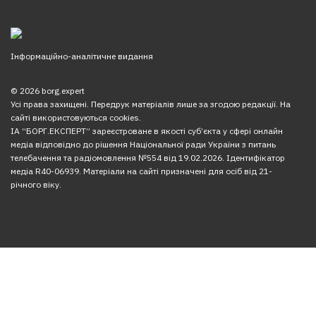
Інформаційно-аналітичне видання
© 2026 borg.expert
Усі права захищені. Передрук матеріалів лише за згодою редакції. На
сайті використовуються cookies.
ІА “БОРГ.ЕКСПЕРТ” зареєстроване в якості суб’єкта у сфері онлайн
медіа відповідно до рішення Національної ради України з питань
телебачення та радіомовлення №554 від 19.02.2026. Ідентифікатор
медіа R40-06939. Матеріали на сайті призначені для осіб від 21-
річного віку.