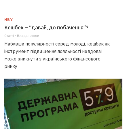
НБУ
Кешбек – “давай, до побачення”?
Статті • Влада i люди
Набувши популярності серед молоді, кешбек як
інструмент підвищення лояльності невдовзі
може зникнути з українського фінансового
ринку