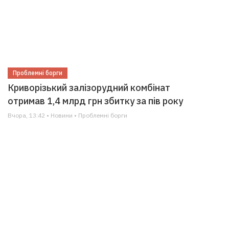
Проблемні борги
Криворізький залізорудний комбінат
отримав 1,4 млрд грн збитку за пів року
Вчора, 13:42 • Новини • Проблемні борги