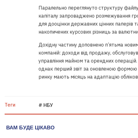
Паралельно переглянуто структуру файлу 
капіталу запроваджено розмежування гро
для дооцінки державних цінних паперів та
накопичених курсових різниць за валютни
Дохідну частину доповнено п’ятьма новим
компаній: доходи від продажу, обслуговув
управління майном та орендних операцій. 
однак перший звіт за оновленою формою по
ринку мають місяць на адаптацію обліков
Теги
# НБУ