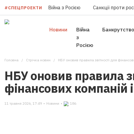
Війна з Росією
Санкції проти росі
#СПЕЦПРОЕКТИ
Новини
Війна
Банкрутств
з
Росією
Головна
Стрічка новин
НБУ оновив правила звітності для фінансов
НБУ оновив правила зв
фінансових компаній 
11 травня 2026, 17:49
•
Новини
•
186