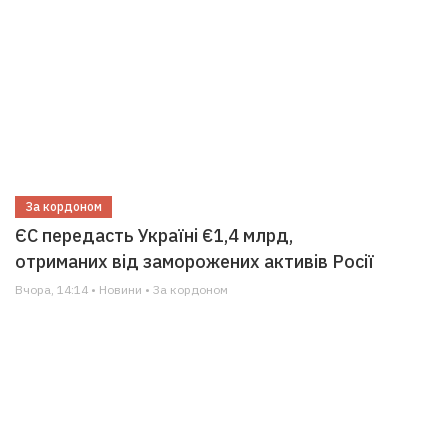
За кордоном
ЄС передасть Україні €1,4 млрд,
отриманих від заморожених активів Росії
Вчора, 14:14 • Новини • За кордоном