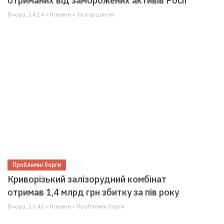
отриманих від заморожених активів Росії
Вчора, 14:14 • Новини • За кордоном
Проблемні борги
Криворізький залізорудний комбінат
отримав 1,4 млрд грн збитку за пів року
Вчора, 13:42 • Новини • Проблемні борги