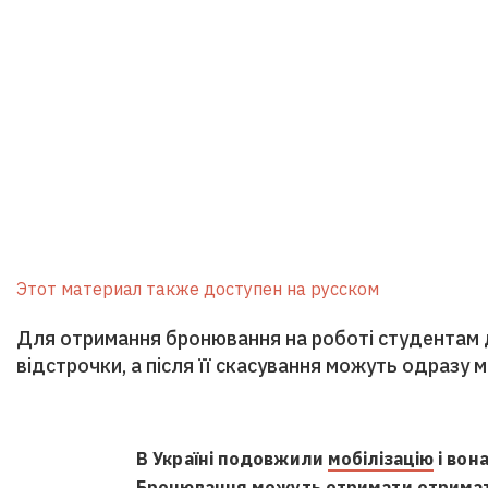
Этот материал также доступен на русском
Для отримання бронювання на роботі студентам 
відстрочки, а після її скасування можуть одразу 
В Україні подовжили
мобілізацію
і вон
Бронювання можуть отримати отримати