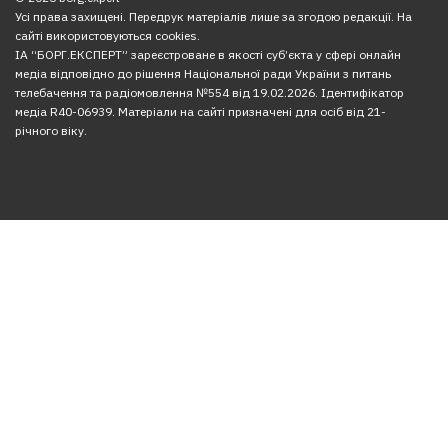
Усі права захищені. Передрук матеріалів лише за згодою редакції. На
сайті використовуються cookies.
ІА “БОРГ.ЕКСПЕРТ” зареєстроване в якості суб’єкта у сфері онлайн
медіа відповідно до рішення Національної ради України з питань
телебачення та радіомовлення №554 від 19.02.2026. Ідентифікатор
медіа R40-06939. Матеріали на сайті призначені для осіб від 21-
річного віку.