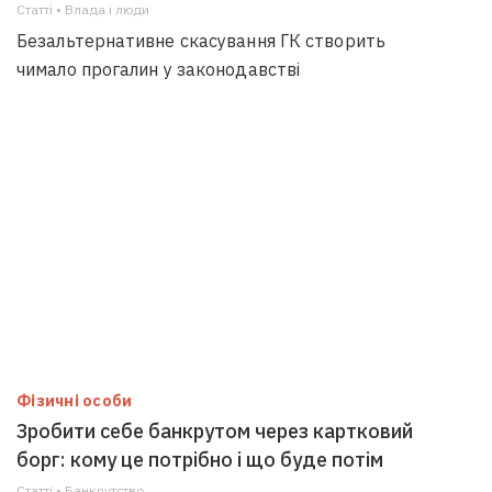
Статті • Влада i люди
Безальтернативне скасування ГК створить
чимало прогалин у законодавстві
Фізичні особи
Зробити себе банкрутом через картковий
борг: кому це потрібно і що буде потім
Статті • Банкрутство