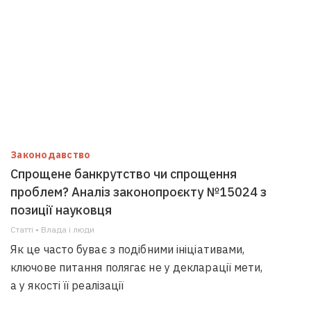
Законодавство
Спрощене банкрутство чи спрощення
проблем? Аналіз законопроєкту №15024 з
позиції науковця
Статті • Влада i люди
Як це часто буває з подібними ініціативами,
ключове питання полягає не у декларації мети,
а у якості її реалізації