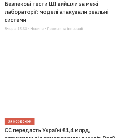
Безпекові тести ШІ вийшли за межі
лабораторії: моделі атакували реальні
системи
Вчора, 15:33 • Новини • Проекти та інновації
За кордоном
ЄС передасть Україні €1,4 млрд,