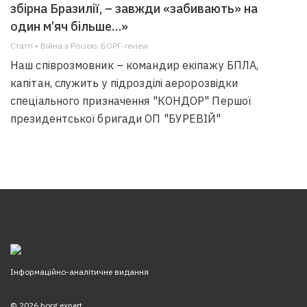
збірна Бразилії, – завжди «забивають» на
один м’яч більше…»
Статті • Війна з Росією; БОРГ-review
Наш співрозмовник – командир екіпажу БПЛА,
капітан, служить у підрозділі аеророзвідки
спеціального призначення "КОНДОР" Першої
президентської бригади ОП "БУРЕВІЙ"
Інформаційно-аналітичне видання
© 2026 borg.expert