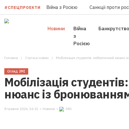
Війна з Росією
Санкції проти росі
#СПЕЦПРОЕКТИ
Новини
Війна
Банкрутств
з
Росією
Головна
Стрічка новин
Мобілізація студентів: небезпечний нюанс 
Огляд ЗМІ
Мобілізація студентів
нюанс із бронювання
8 травня 2026, 16:31
•
Новини
•
380