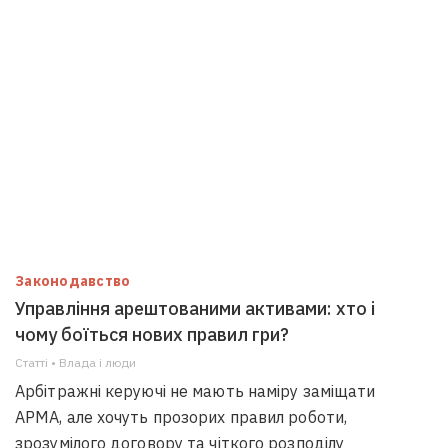
Законодавство
Управління арештованими активами: хто і
чому боїться нових правил гри?
Статті • Влада i люди
Арбітражні керуючі не мають наміру заміщати
АРМА, але хочуть прозорих правил роботи,
зрозумілого договору та чіткого розподілу