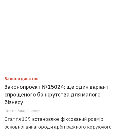
Законодавство
Законопроєкт №15024: ще один варіант
спрощеного банкрутства для малого
бізнесу
Статті • Влада i люди
Стаття 139 встановлює фіксований розмір
основної винагороди арбітражного керуючого