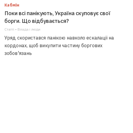
Кабмін
Поки всі панікують, Україна скуповує свої
борги. Що відбувається?
Статті • Влада i люди
Уряд скористався панікою навколо ескалації на
кордонах, щоб викупити частину боргових
зобов'язань