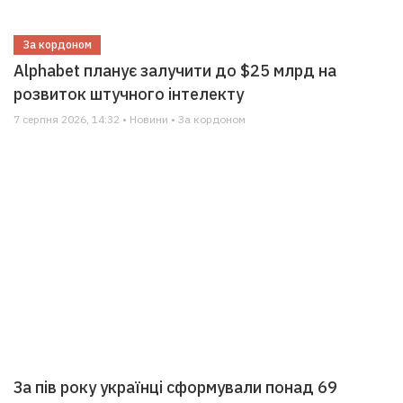
За кордоном
Alphabet планує залучити до $25 млрд на
розвиток штучного інтелекту
7 серпня 2026, 14:32 • Новини • За кордоном
За пів року українці сформували понад 69