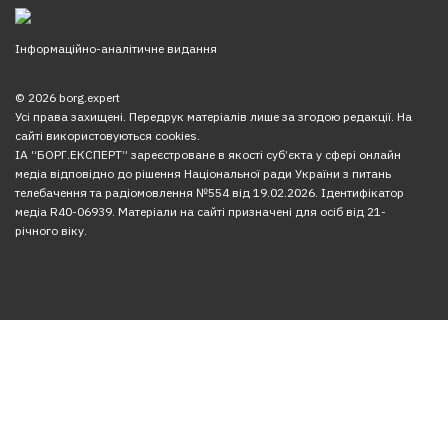
Інформаційно-аналітичне видання
© 2026 borg.expert
Усі права захищені. Передрук матеріалів лише за згодою редакції. На
сайті використовуються cookies.
ІА “БОРГ.ЕКСПЕРТ” зареєстроване в якості суб’єкта у сфері онлайн
медіа відповідно до рішення Національної ради України з питань
телебачення та радіомовлення №554 від 19.02.2026. Ідентифікатор
медіа R40-06939. Матеріали на сайті призначені для осіб від 21-
річного віку.