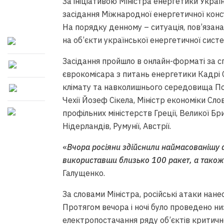
За ініціативою Міністра енергетики Украї
засідання Міжнародної енергетичної конс
На порядку денному – ситуація, пов’язана
на об’єкти української енергетичної систе
Засідання пройшло в онлайн-форматі за с
єврокомісара з питань енергетики Кадрі С
клімату та навколишнього середовища Поль
Чехії Йозеф Сікела, Міністр економіки Сл
профільних міністерств Греції, Великої Британ
Нідерландів, Румунії, Австрії.
«
Вчора росіяни здійснили наймасованішу а
використавши близько 100 ракет, а також 
Галущенко.
За словами Міністра, російські атаки нане
Протягом вечора і ночі було проведено ни
електропостачання ряду об’єктів критично