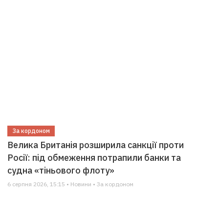
За кордоном
Велика Британія розширила санкції проти
Росії: під обмеження потрапили банки та
судна «тіньового флоту»
6 серпня 2026, 15:15 • Новини • За кордоном