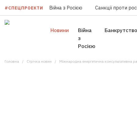
Війна з Росією
Санкції проти росі
#СПЕЦПРОЕКТИ
Новини
Війна
Банкрутств
з
Росією
Головна
Стрічка новин
Міжнародна енергетична консультативна рада високого рівня