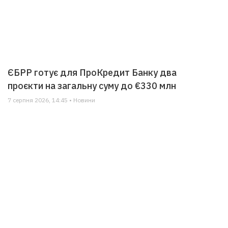
ЄБРР готує для ПроКредит Банку два
проєкти на загальну суму до €330 млн
7 серпня 2026, 14:45 • Новини