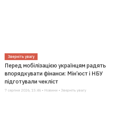
Зверніть увагу
Перед мобілізацією українцям радять
впорядкувати фінанси: Мін’юст і НБУ
підготували чекліст
7 серпня 2026, 15:46 • Новини • Зверніть увагу