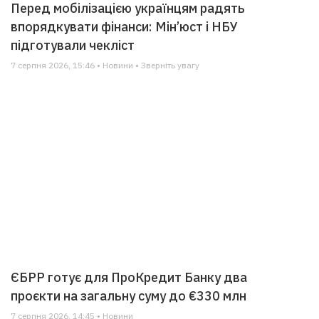
Перед мобілізацією українцям радять
впорядкувати фінанси: Мін’юст і НБУ
підготували чекліст
7 серпня 2026, 15:46 • Новини • Зверніть увагу
ЄБРР готує для ПроКредит Банку два
проєкти на загальну суму до €330 млн
7 серпня 2026, 14:45 • Новини