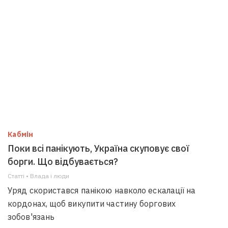
Кабмін
Поки всі панікують, Україна скуповує свої
борги. Що відбувається?
Статті • Влада i люди
Уряд скористався панікою навколо ескалації на
кордонах, щоб викупити частину боргових
зобов'язань