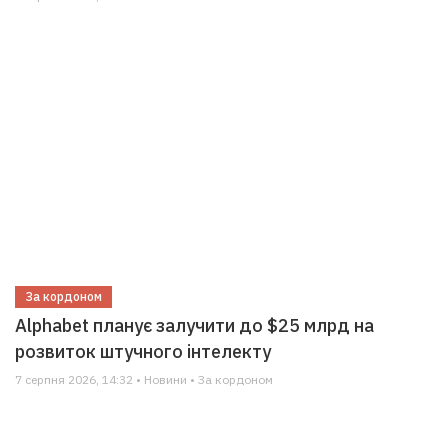
За кордоном
Alphabet планує залучити до $25 млрд на
розвиток штучного інтелекту
7 серпня 2026, 14:32 • Новини • За кордоном