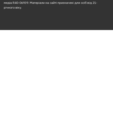
медіа R40-06939. Матеріали на сайті призначені для осіб від 21-
річного віку.