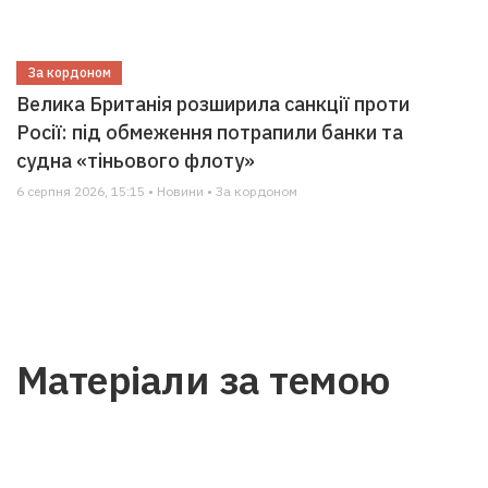
За кордоном
Велика Британія розширила санкції проти
Росії: під обмеження потрапили банки та
судна «тіньового флоту»
6 серпня 2026, 15:15 • Новини • За кордоном
Матеріали за темою