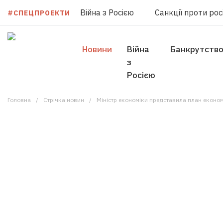
Війна з Росією
Санкції проти росі
#СПЕЦПРОЕКТИ
Новини
Війна
Банкрутств
з
Росією
Головна
Стрічка новин
Міністр економіки представила план еконо