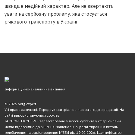
швидше медійний характер. Але не звертають
уваги на серйозну проблему, яка стосується
річкового транспорту в Україні
Інформаційно-аналітичне видання
© 2026 borg.expert
Усі права захищені. Передрук матеріалів лише за згодою редакції. На
сайті використовуються cookies.
ІА “БОРГ.ЕКСПЕРТ” зареєстроване в якості суб’єкта у сфері онлайн
медіа відповідно до рішення Національної ради України з питань
телебачення та радіомовлення №554 від 19.02.2026. Ідентифікатор