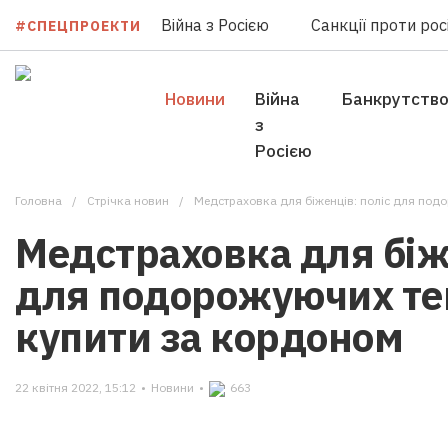
Війна з Росією
Санкції проти росі
#СПЕЦПРОЕКТИ
Новини
Війна
Банкрутств
з
Росією
Головна
Стрічка новин
Медстраховка для біженців: поліс для под
Медстраховка для біж
для подорожуючих те
купити за кордоном
22 квітня 2022, 15:12
•
Новини
•
663