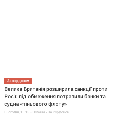
За кордоном
Велика Британія розширила санкції проти
Росії: під обмеження потрапили банки та
судна «тіньового флоту»
Сьогодні, 15:15 • Новини • За кордоном