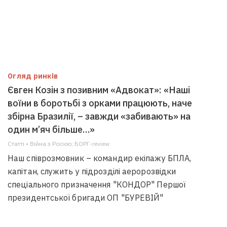
Огляд ринків
Євген Козін з позивним «Адвокат»: «Наші
воїни в боротьбі з орками працюють, наче
збірна Бразилії, – завжди «забивають» на
один м’яч більше…»
Статті • Війна з Росією; БОРГ-review
Наш співрозмовник – командир екіпажу БПЛА,
капітан, служить у підрозділі аеророзвідки
спеціального призначення "КОНДОР" Першої
президентської бригади ОП "БУРЕВІЙ"