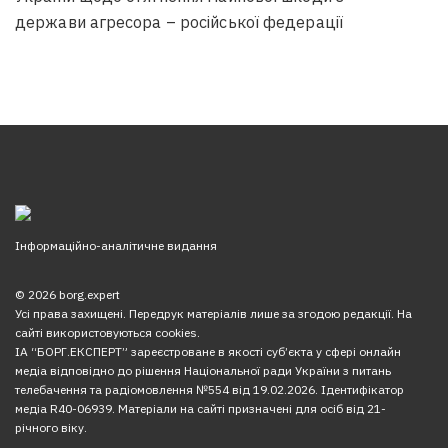
держави агресора – російської федерації
Інформаційно-аналітичне видання
© 2026 borg.expert
Усі права захищені. Передрук матеріалів лише за згодою редакції. На
сайті використовуються cookies.
ІА “БОРГ.ЕКСПЕРТ” зареєстроване в якості суб’єкта у сфері онлайн
медіа відповідно до рішення Національної ради України з питань
телебачення та радіомовлення №554 від 19.02.2026. Ідентифікатор
медіа R40-06939. Матеріали на сайті призначені для осіб від 21-
річного віку.