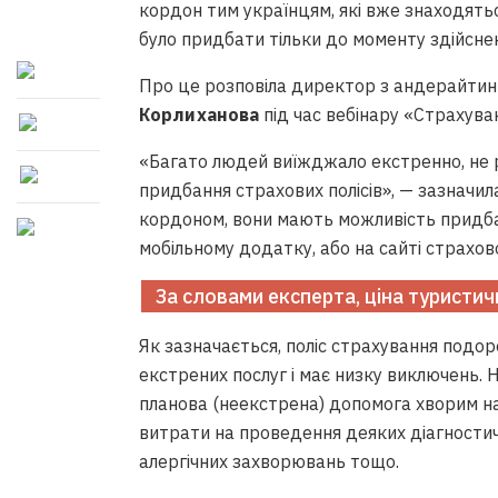
кордон тим українцям, які вже знаходятьс
було придбати тільки до моменту здійснен
Про це розповіла директор з андерайтин
Корлиханова
під час вебінару «Страхуван
«Багато людей виїжджало екстренно, не ро
придбання страхових полісів», — зазначил
кордоном, вони мають можливість придба
мобільному додатку, або на сайті страхово
За словами експерта, ціна туристичн
Як зазначається, поліс страхування подо
екстрених послуг і має низку виключень. 
планова (неекстрена) допомога хворим н
витрати на проведення деяких діагностич
алергічних захворювань тощо.