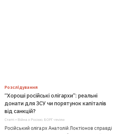
Розслідування
“Хороші російські олігархи”: реальні
донати для ЗСУ чи порятунок капіталів
від санкцій?
Статті • Війна з Росією; БОРГ-review
Російський олігарх Анатолій Локтіонов справді