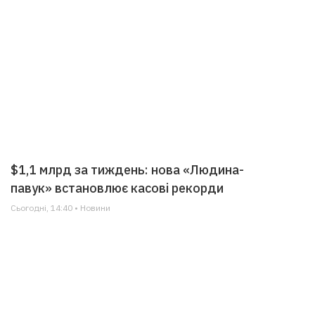
$1,1 млрд за тиждень: нова «Людина-
павук» встановлює касові рекорди
Сьогодні, 14:40 • Новини