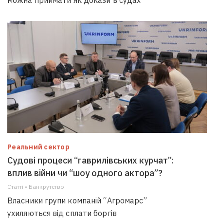
можна приймати як докази в судах
Реальний сектор
Судові процеси “гаврилівських курчат”:
вплив війни чи “шоу одного актора”?
Статті • Банкрутство
Власники групи компаній “Агромарс”
ухиляються від сплати боргів