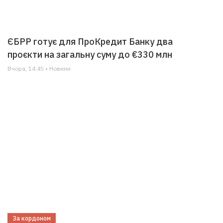
ЄБРР готує для ПроКредит Банку два
проєкти на загальну суму до €330 млн
Вчора, 14:45 • Новини
За кордоном