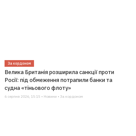
За кордоном
Велика Британія розширила санкції проти
Росії: під обмеження потрапили банки та
судна «тіньового флоту»
6 серпня 2026, 15:15 • Новини • За кордоном