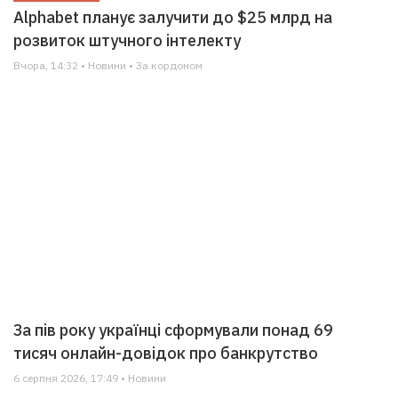
Alphabet планує залучити до $25 млрд на
розвиток штучного інтелекту
Вчора, 14:32 • Новини • За кордоном
За пів року українці сформували понад 69
тисяч онлайн-довідок про банкрутство
6 серпня 2026, 17:49 • Новини