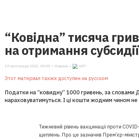
“Ковідна” тисяча гри
на отримання субсиді
19 листопада 2021, 09:09
•
Новини
•
697
Этот материал также доступен на русском
Податки на “ковидну” 1000 гривень, за словами 
нараховуватимуться. І ці кошти жодним чином не 
Тижневий рівень вакцинації проти COVID-19
щеплень. Про це зазначив Прем’єр-мініс