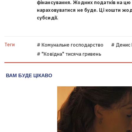
фінансування. Жодних податків на цю 
нараховуватися не буде. Ці кошти жо
субсидії.
Теги
# Комунальне господарство
# Денис
# "Ковідна" тисяча гривень