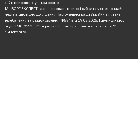
сайті використовуються cookies.
ІА “БОРГ.ЕКСПЕРТ” зареєстроване в якості суб’єкта у сфері онлайн
медіа відповідно до рішення Національної ради України з питань
телебачення та радіомовлення №554 від 19.02.2026. Ідентифікатор
медіа R40-06939. Матеріали на сайті призначені для осіб від 21-
річного віку.