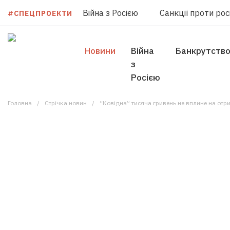
Війна з Росією
Санкції проти росі
#СПЕЦПРОЕКТИ
Новини
Війна
Банкрутств
з
Росією
Головна
Стрічка новин
“Ковідна” тисяча гривень не вплине на отр