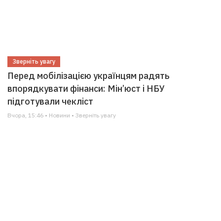
Зверніть увагу
Перед мобілізацією українцям радять
впорядкувати фінанси: Мін’юст і НБУ
підготували чекліст
Вчора, 15:46 • Новини • Зверніть увагу