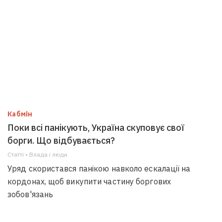
Кабмін
Поки всі панікують, Україна скуповує свої
борги. Що відбувається?
Статті • Влада i люди
Уряд скористався панікою навколо ескалації на
кордонах, щоб викупити частину боргових
зобов'язань