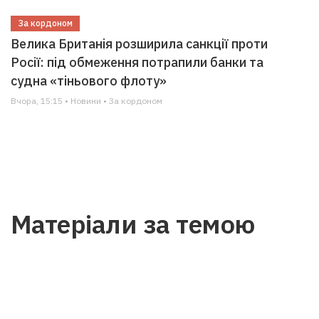
За кордоном
Велика Британія розширила санкції проти
Росії: під обмеження потрапили банки та
судна «тіньового флоту»
Вчора, 15:15 • Новини • За кордоном
Матеріали за темою