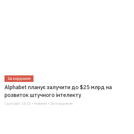
За кордоном
Alphabet планує залучити до $25 млрд на
розвиток штучного інтелекту
Сьогодні, 14:32 • Новини • За кордоном