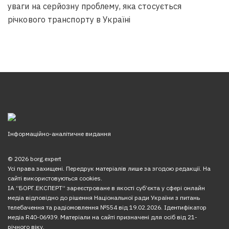
уваги на серйозну проблему, яка стосується
річкового транспорту в Україні
Інформаційно-аналітичне видання
© 2026 borg.expert
Усі права захищені. Передрук матеріалів лише за згодою редакції. На
сайті використовуються cookies.
ІА “БОРГ.ЕКСПЕРТ” зареєстроване в якості суб’єкта у сфері онлайн
медіа відповідно до рішення Національної ради України з питань
телебачення та радіомовлення №554 від 19.02.2026. Ідентифікатор
медіа R40-06939. Матеріали на сайті призначені для осіб від 21-
річного віку.