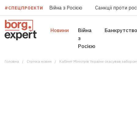
Війна з Росією
Санкції проти росі
#СПЕЦПРОЕКТИ
Новини
Війна
Банкрутств
з
Росією
Головна
Стрічка новин
Кабінет Міністрів України скасував заборон