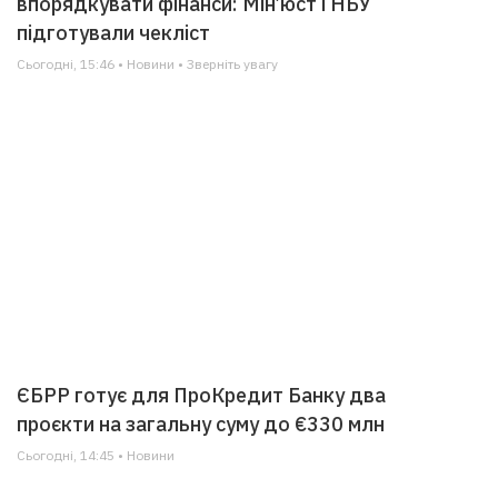
впорядкувати фінанси: Мін’юст і НБУ
підготували чекліст
Сьогодні, 15:46 • Новини • Зверніть увагу
ЄБРР готує для ПроКредит Банку два
проєкти на загальну суму до €330 млн
Сьогодні, 14:45 • Новини