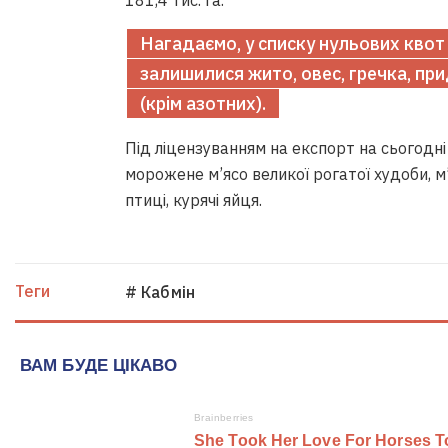
181,4 тис. га.
Нагадаємо, у списку нульових квот 
залишилися жито, овес, гречка, пр
(крім азотних).
Під ліцензуванням на експорт на сьогодн
морожене м’ясо великої рогатої худоби, м’
птиці, курячі яйця.
Теги
# Кабмін