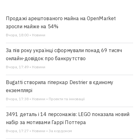
Продажі арештованого майна на OpenMarket
зросли майже на 54%
Вчора, 18:00 • Новини
За пів року українці сформували понад 69 тисяч
онлайн-довідок про банкрутство
Вчора, 17:49 • Новини
Bugatti створила гіперкар Destrier в єдиному
екземплярі
Вчора, 17:38 • Новини • Проекти та інновації
3491 деталь і 14 персонажів: LEGO показала новий
набір за мотивами Гаррі Поттера
Вчора, 17:27 • Новини • За кордоном