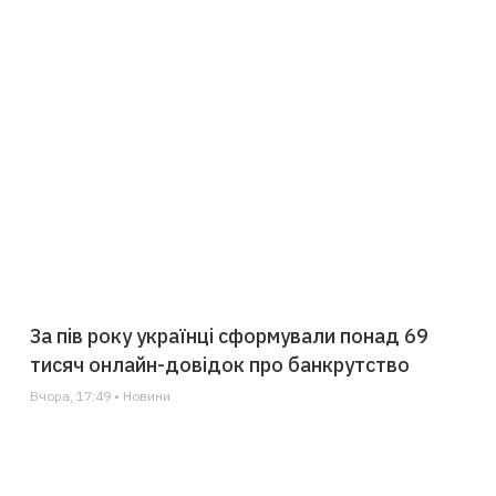
За пів року українці сформували понад 69
тисяч онлайн-довідок про банкрутство
Вчора, 17:49 • Новини