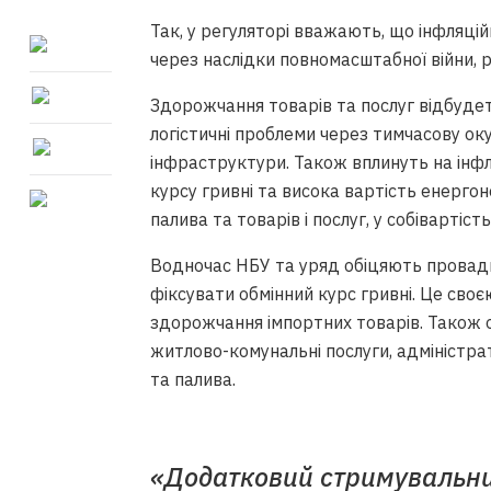
Так, у регуляторі вважають, що інфляці
через наслідки повномасштабної війни, ро
Здорожчання товарів та послуг відбуде
логістичні проблеми через тимчасову ок
інфраструктури. Також вплинуть на інф
курсу гривні та висока вартість енергоно
палива та товарів і послуг, у собівартіст
Водночас НБУ та уряд обіцяють провад
фіксувати обмінний курс гривні. Це сво
здорожчання імпортних товарів. Також о
житлово-комунальні послуги, адміністр
та палива.
«Додатковий стримувальн