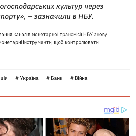
когосподарських культур через
порту», – зазначили в НБУ.
вання каналів монетарної трансмісії НБУ знову
 монетарні інструменти, щоб контролювати
ція
# Україна
# Банк
# Війна