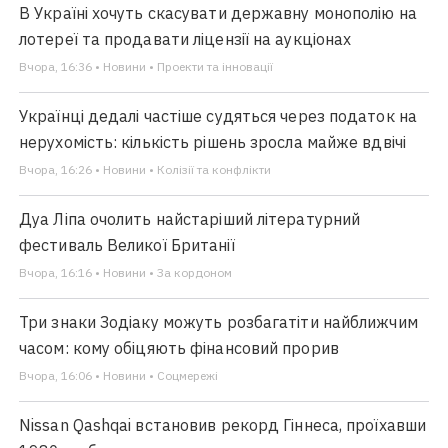
В Україні хочуть скасувати державну монополію на
лотереї та продавати ліцензії на аукціонах
Вчора, 16:36 • Новини • Проекти та інновації
Українці дедалі частіше судяться через податок на
нерухомість: кількість рішень зросла майже вдвічі
Вчора, 16:26 • Новини • Колізії та конфлікти
Дуа Ліпа очолить найстаріший літературний
фестиваль Великої Британії
Вчора, 16:16 • Новини • За кордоном
Три знаки Зодіаку можуть розбагатіти найближчим
часом: кому обіцяють фінансовий прорив
Вчора, 16:06 • Новини • Соцмережі
Nissan Qashqai встановив рекорд Гіннеса, проїхавши