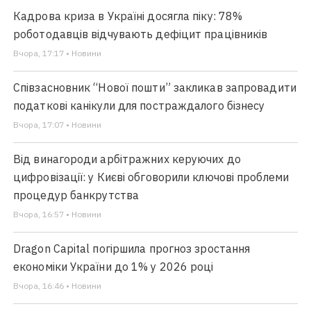
Кадрова криза в Україні досягла піку: 78%
роботодавців відчувають дефіцит працівників
Вчора, 17:17 • Новини
Співзасновник “Нової пошти” закликав запровадити
податкові канікули для постраждалого бізнесу
Вчора, 17:07 • Новини
Від винагороди арбітражних керуючих до
цифровізації: у Києві обговорили ключові проблеми
процедур банкрутства
Вчора, 16:57 • Новини
Dragon Capital погіршила прогноз зростання
економіки України до 1% у 2026 році
Вчора, 16:46 • Новини