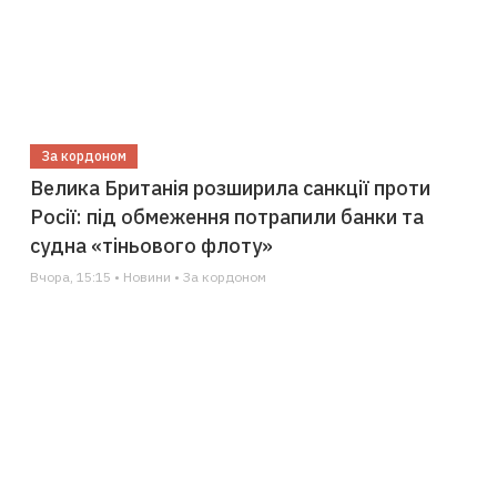
За кордоном
Велика Британія розширила санкції проти
Росії: під обмеження потрапили банки та
судна «тіньового флоту»
Вчора, 15:15 • Новини • За кордоном