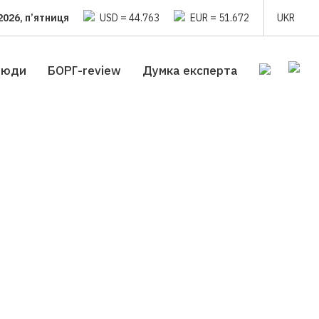
2026, п’ятниця
USD = 44.763
EUR = 51.672
UKR
люди
БОРГ-review
Думка експерта