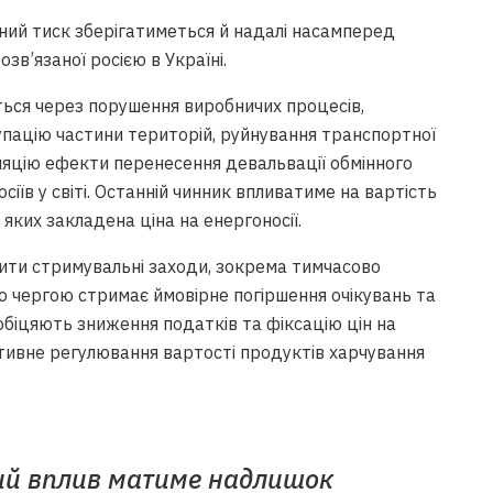
йний тиск зберігатиметься й надалі насамперед
зв’язаної росією в Україні.
ться через порушення виробничих процесів,
упацію частини територій, руйнування транспортної
ляцію ефекти перенесення девальвації обмінного
сіїв у світі. Останній чинник впливатиме на вартість
ь яких закладена ціна на енергоносії.
ити стримувальні заходи, зокрема тимчасово
єю чергою стримає ймовірне погіршення очікувань та
біцяють зниження податків та фіксацію цін на
ативне регулювання вартості продуктів харчування
ий вплив матиме надлишок