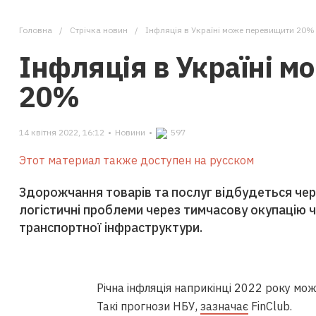
Головна
Стрічка новин
Інфляція в Україні може перевищити 20%
Інфляція в Україні 
20%
14 квітня 2022, 16:12
•
Новини
•
597
Этот материал также доступен на русском
Здорожчання товарів та послуг відбудеться чер
логістичні проблеми через тимчасову окупацію ч
транспортної інфраструктури.
Річна інфляція наприкінці 2022 року м
Такі прогнози НБУ,
зазначає
FinClub.