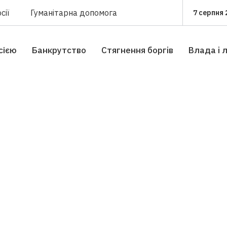
сії
Гуманітарна допомога
7 серпня 
сією
Банкрутство
Стягнення боргiв
Влада i 