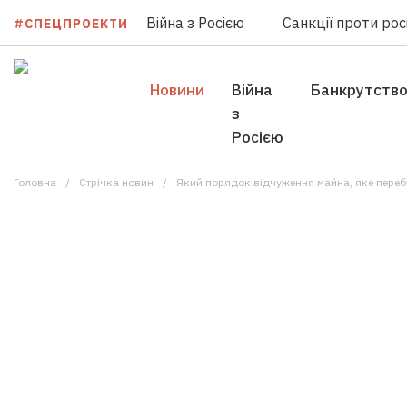
Війна з Росією
Санкції проти росі
#СПЕЦПРОЕКТИ
Новини
Війна
Банкрутств
з
Росією
Головна
Стрічка новин
Який порядок відчуження майна, яке перебу