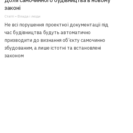
Доля самочинного будівництва в новому
законі
Статті • Влада i люди
Не всі порушення проектної документації під
час будівництва будуть автоматично
призводити до визнання об’єкту самочинно
збудованим, а лише істотні та встановлені
законом