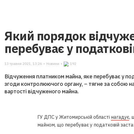
Який порядок відчуже
перебуває у податкові
13 травня 2021, 13:26
•
Новини
•
192
Відчуження платником майна, яке перебуває у под
згоди контролюючого органу, – тягне за собою н
вартості відчуженого майна.
ГУ ДПС у Житомирській області
нагадує
,
майном, що перебуває у податковій заста