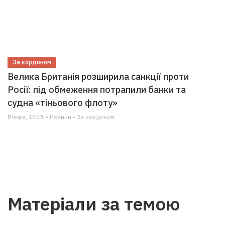
За кордоном
Велика Британія розширила санкції проти
Росії: під обмеження потрапили банки та
судна «тіньового флоту»
Вчора, 15:15 • Новини • За кордоном
Матеріали за темою