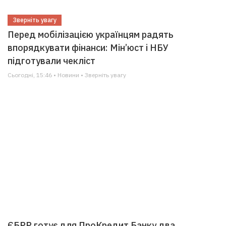
Зверніть увагу
Перед мобілізацією українцям радять
впорядкувати фінанси: Мін’юст і НБУ
підготували чекліст
Сьогодні, 15:46 • Новини • Зверніть увагу
ЄБРР готує для ПроКредит Банку два