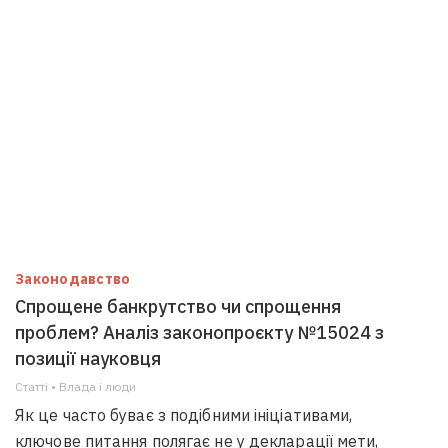
Законодавство
Спрощене банкрутство чи спрощення
проблем? Аналіз законопроєкту №15024 з
позиції науковця
Статті • Влада i люди
Як це часто буває з подібними ініціативами,
ключове питання полягає не у декларації мети,