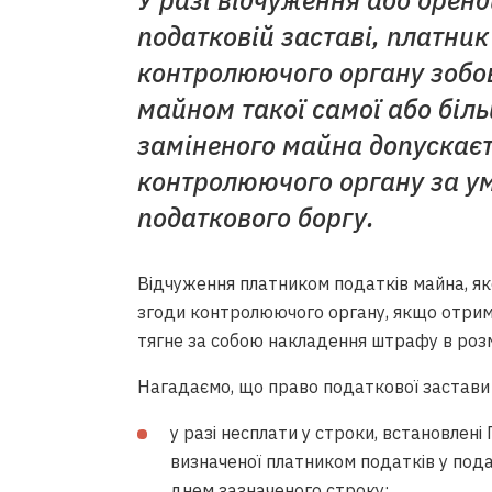
У разі відчуження або оренд
податковій заставі, платник
контролюючого органу зобо
майном такої самої або біль
заміненого майна допускаєт
контролюючого органу за у
податкового боргу.
Відчуження платником податків майна, яке
згоди контролюючого органу, якщо отрима
тягне за собою накладення штрафу в розм
Нагадаємо, що право податкової застави в
у разі несплати у строки, встановлені
визначеної платником податків у подат
днем зазначеного строку;