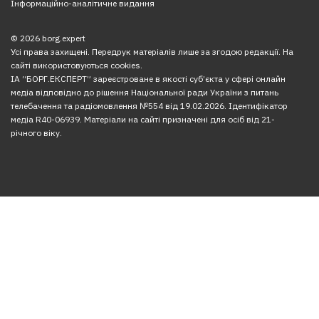
Інформаційно-аналітичне видання
© 2026 borg.expert
Усі права захищені. Передрук матеріалів лише за згодою редакції. На
сайті використовуються cookies.
ІА “БОРГ.ЕКСПЕРТ” зареєстроване в якості суб’єкта у сфері онлайн
медіа відповідно до рішення Національної ради України з питань
телебачення та радіомовлення №554 від 19.02.2026. Ідентифікатор
медіа R40-06939. Матеріали на сайті призначені для осіб від 21-
річного віку.