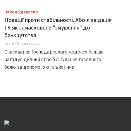
Законодавство
Новації проти стабільності. Або ліквідація
ГК як замасковане “змушення” до
банкрутства
Статті • Влада i люди
Скасування Господарського кодексу більше
нагадує дивний спосіб лікування головного
болю за допомогою гільйотини