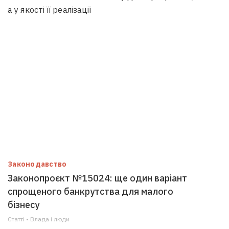
а у якості її реалізації
Законодавство
Законопроєкт №15024: ще один варіант
спрощеного банкрутства для малого
бізнесу
Статті • Влада i люди