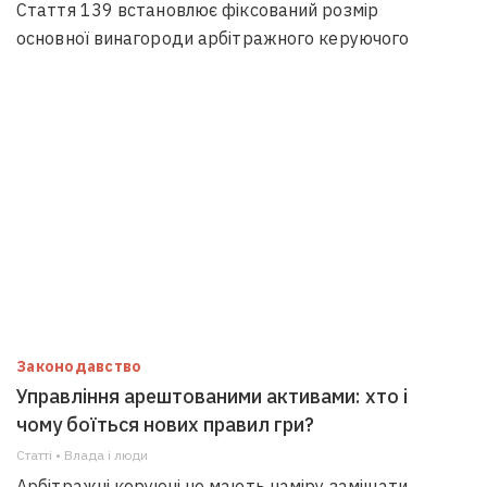
Стаття 139 встановлює фіксований розмір
основної винагороди арбітражного керуючого
Законодавство
Управління арештованими активами: хто і
чому боїться нових правил гри?
Статті • Влада i люди
Арбітражні керуючі не мають наміру заміщати