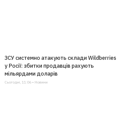
ЗСУ системно атакують склади Wildberries
у Росії: збитки продавців рахують
мільярдами доларів
Сьогодні, 11:06 • Новини