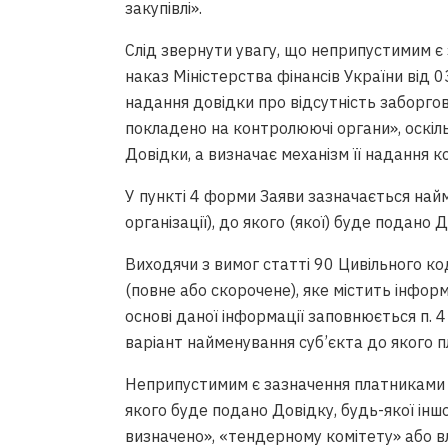
закупівлі».
Слід звернути увагу, що неприпустимим є 
наказ Міністерства фінансів України ві
надання довідки про відсутність заборгов
покладено на контролюючі органи», оскіл
Довідки, а визначає механізм її надання
У пункті 4 форми Заяви зазначається найм
організації), до якого (якої) буде подано Д
Виходячи з вимог статті 90 Цивільного к
(повне або скорочене), яке містить інфор
основі даної інформації заповнюється п. 
варіант найменування суб’єкта до якого 
Неприпустимим є зазначення платниками у 
якого буде подано Довідку, будь-якої іншо
визначено», «тендерному комітету» або вл