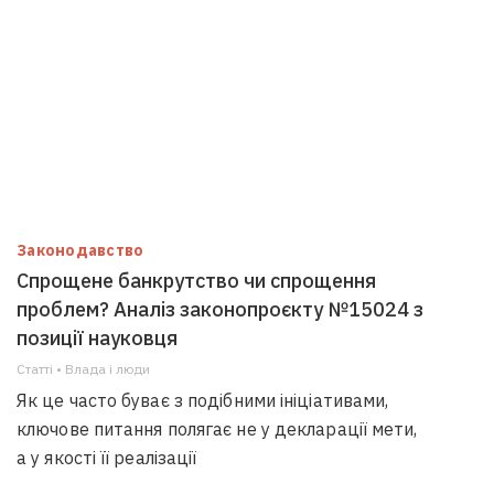
Законодавство
Спрощене банкрутство чи спрощення
проблем? Аналіз законопроєкту №15024 з
позиції науковця
Статті • Влада i люди
Як це часто буває з подібними ініціативами,
ключове питання полягає не у декларації мети,
а у якості її реалізації