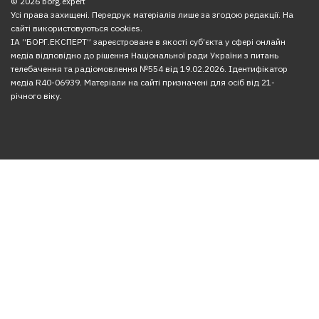
© 2026 borg.expert
Усі права захищені. Передрук матеріалів лише за згодою редакції. На
сайті використовуються cookies.
ІА “БОРГ.ЕКСПЕРТ” зареєстроване в якості суб’єкта у сфері онлайн
медіа відповідно до рішення Національної ради України з питань
телебачення та радіомовлення №554 від 19.02.2026. Ідентифікатор
медіа R40-06939. Матеріали на сайті призначені для осіб від 21-
річного віку.