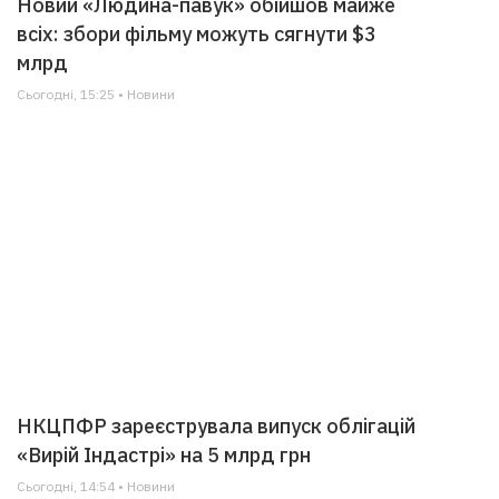
Новий «Людина-павук» обійшов майже
всіх: збори фільму можуть сягнути $3
млрд
Сьогодні, 15:25 • Новини
НКЦПФР зареєструвала випуск облігацій
«Вирій Індастрі» на 5 млрд грн
Сьогодні, 14:54 • Новини