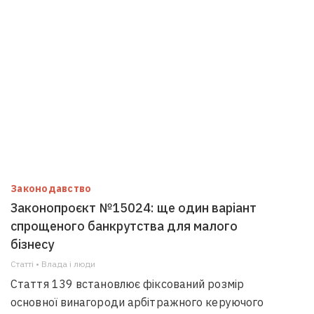
Законодавство
Законопроєкт №15024: ще один варіант
спрощеного банкрутства для малого
бізнесу
Статті • Влада i люди
Стаття 139 встановлює фіксований розмір
основної винагороди арбітражного керуючого