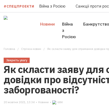
Війна з Росією
Санкції проти росі
#СПЕЦПРОЕКТИ
Новини
Війна
Банкрутств
з
Росією
Головна
Стрічка новин
Як скласти заяву для отримання довідки пр
Зверніть увагу
Як скласти заяву для
довідки про відсутніс
заборгованості?
20 жовтня 2021, 13:34
•
Новини
•
684