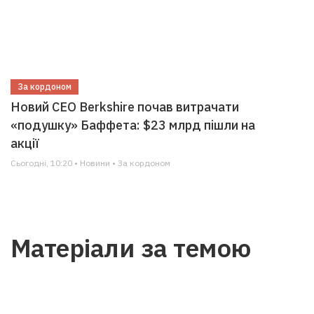
За кордоном
Новий CEO Berkshire почав витрачати
«подушку» Баффета: $23 млрд пішли на
акції
Сьогодні, 10:20 • Новини • За кордоном
Матеріали за темою