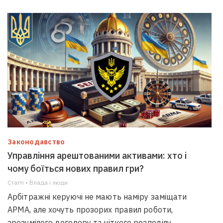
Законодавство
Управління арештованими активами: хто і
чому боїться нових правил гри?
Статті • Влада i люди
Арбітражні керуючі не мають наміру заміщати
АРМА, але хочуть прозорих правил роботи,
зрозумілого договору та чіткого розподілу