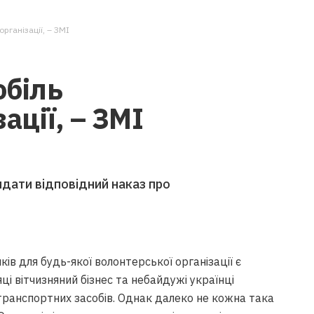
рганізації, – ЗМІ
обіль
ації, – ЗМІ
дати відповідний наказ про
ів для будь-якої волонтерської організації є
яці вітчизняний бізнес та небайдужі українці
транспортних засобів. Однак далеко не кожна така