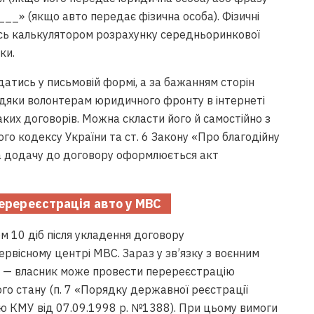
__» (якщо авто передає фізична особа). Фізичні
ись калькулятором розрахунку середньоринкової
ки.
атись у письмовій формі, а за бажанням сторін
вдяки волонтерам юридичного фронту в інтернеті
аких договорів. Можна скласти його й самостійно з
го кодексу України та ст. 6 Закону «Про благодійну
А на додачу до договору оформлюється акт
перереєстрація авто у МВС
м 10 діб після укладення договору
ервісному центрі МВС. Зараз у зв’язку з воєнним
 — власник може провести перереєстрацію
ого стану (п. 7 «Порядку державної реєстрації
ю КМУ від 07.09.1998 р. №1388). При цьому вимоги