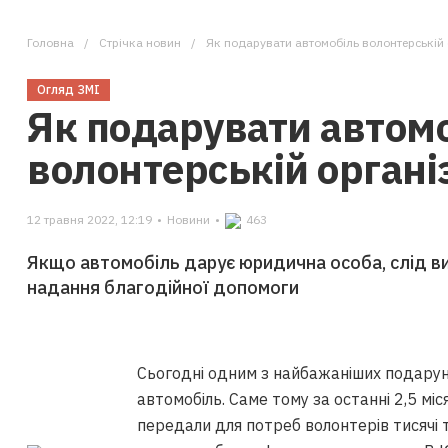
Головна
Стрічка новин
Як подарувати автомобіль волонтерській о
Огляд ЗМІ
Як подарувати автом
волонтерській організ
12 травня 2022, 12:19
•
Новини
•
463
Якщо автомобіль дарує юридична особа, слід ви
надання благодійної допомоги
Сьогодні одним з найбажаніших подарунк
автомобіль. Саме тому за останні 2,5 міс
передали для потреб волонтерів тисячі 