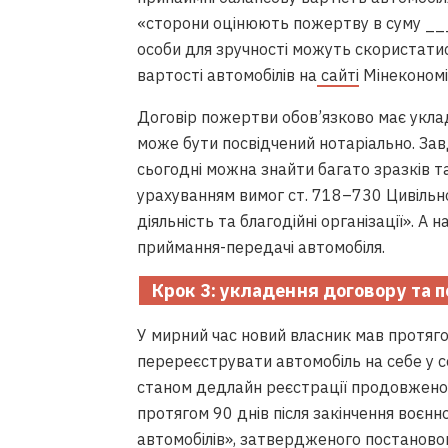
«сторони оцінюють пожертву в суму ___
особи для зручності можуть скористат
вартості автомобілів на
сайті
Мінекономі
Договір пожертви обов’язково має уклад
може бути посвідчений нотаріально. За
сьогодні можна знайти багато зразків т
урахуванням вимог ст. 718–730 Цивільно
діяльність та благодійні організації». 
приймання-передачі автомобіля.
Крок 3
: укладення договору та 
У мирний час новий власник мав протяго
перереєструвати автомобіль на себе у с
станом дедлайн реєстрації продовжено
протягом 90 днів після закінчення воєнн
автомобілів», затвердженого постаново