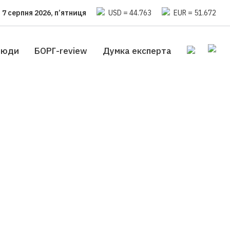
7 серпня 2026, п’ятниця
USD = 44.763
EUR = 51.672
люди
БОРГ-review
Думка експерта