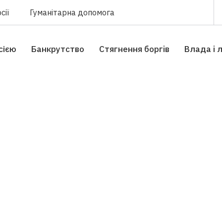
сії
Гуманітарна допомога
сією
Банкрутство
Стягнення боргiв
Влада i 