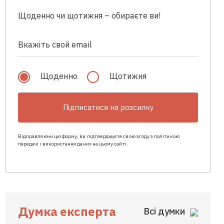
Щоденно чи щотижня – обираєте ви!
Щоденно
Щотижня
Підписатися на розсилку
Відправляючи цю форму, ви підтверджуєте свою згоду з політикою
передачі і використання даних на цьому сайті.
Думка експерта
Всі думки