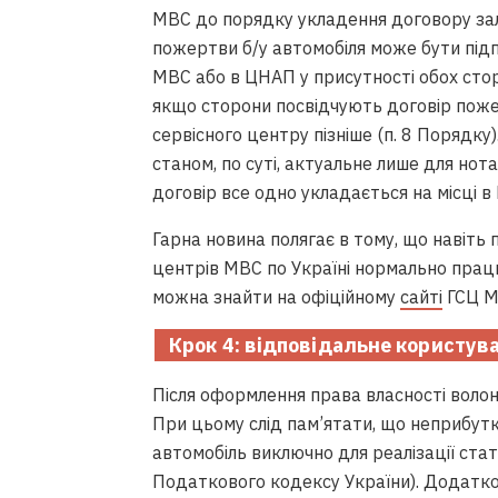
МВС до порядку укладення договору зали
пожертви б/у автомобіля може бути під
МВС або в ЦНАП у присутності обох стор
якщо сторони посвідчують договір поже
сервісного центру пізніше (п. 8 Порядку
станом, по суті, актуальне лише для нот
договір все одно укладається на місці 
Гарна новина полягає в тому, що навіть п
центрів МВС по Україні нормально пра
можна знайти на офіційному
сайті
ГСЦ М
Крок 4
: відповідальне користув
Після оформлення права власності воло
При цьому слід пам’ятати, що неприбут
автомобіль виключно для реалізації стату
Податкового кодексу України). Додатк