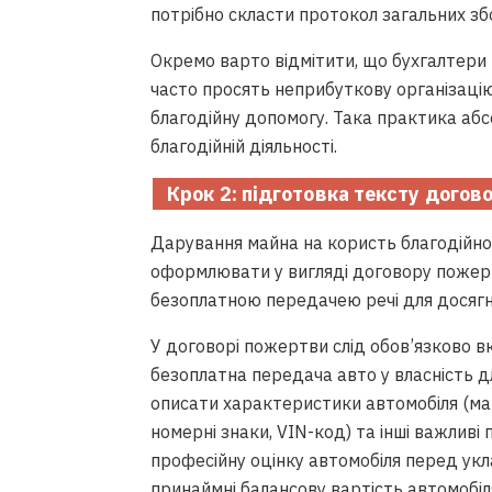
потрібно скласти протокол загальних збо
Окремо варто відмітити, що бухгалтери
часто просять неприбуткову організаці
благодійну допомогу. Така практика аб
благодійній діяльності.
Крок 2
: підготовка тексту догов
Дарування майна на користь благодійно
оформлювати у вигляді договору пожер
безоплатною передачею речі для досягн
У договорі пожертви слід обов’язково 
безоплатна передача авто у власність для
описати характеристики автомобіля (марк
номерні знаки, VIN-код) та інші важливі
професійну оцінку автомобіля перед укл
принаймні балансову вартість автомобі