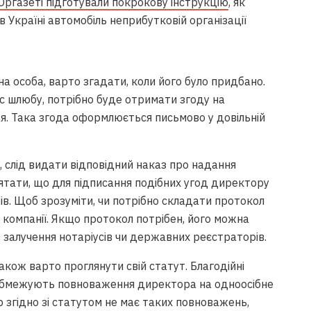
ргазеті підготували покрокову інструкцію
, як
Україні автомобіль неприбутковій організації
 особа, варто згадати, коли його було придбано.
ас шлюбу, потрібно буде отримати згоду на
я. Така згода оформлюється письмово у довільній
 слід видати відповідний наказ про надання
ятати, що для підписання подібних угод директору
в. Щоб зрозуміти, чи потрібно складати протокол
т компанії. Якщо протокол потрібен, його можна
 залучення нотаріусів чи державних реєстраторів.
акож варто проглянути свій статут. Благодійні
 обмежують повноваження директора на одноосібне
 згідно зі статутом не має таких повноважень,