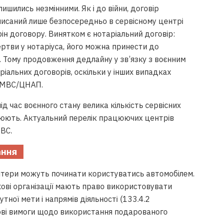
шились незмінними. Як і до війни, договір
писаний лише безпосередньо в сервісному центрі
ін договору. Винятком є нотаріальний договір:
ртви у нотаріуса, його можна принести до
). Тому продовження дедлайну у зв’язку з воєнним
аріальних договорів, оскільки у інших випадках
в МВС/ЦНАП.
ід час воєнного стану велика кількість сервісних
цюють. Актуальний перелік працюючих центрів
ВС.
ання
нтери можуть починати користуватись автомобілем.
кові організації мають право використовувати
тної мети і напрямів діяльності (133.4.2
ові вимоги щодо використання подарованого