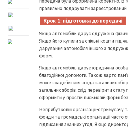
передача була оформлена коректно. В
Ю
правильно подарувати зареєстрований в 
Крок 1
: підготовка до передачі
Якщо автомобіль дарує одружена фізична
Якщо його купили за спільні кошти під ч
дарування автомобіля іншого з подружж
формі.
Якщо автомобіль дарує юридична особа,
благодійної допомоги. Також варто пам’
може знадобитися згода загальних зборі
загальних зборів, слід перевірити стату
оформити у простій письмовій формі без
Неприбутковій організації-отримувачу т
фонди та громадські організації часто
підписання значних угод. Якщо директор