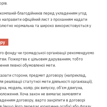
рів.
 компаній-благодійників перед укладенням угод
ю направити офіційний лист з проханням надати
солютно нормальна та широко використовується у
ору
го фонду чи громадської організації рекомендуємо
тви. Пожертва є цільовим даруванням, тобто
ення певної обумовленої мети.
вказати сторони, предмет договору (наприклад,
 реалізації статутної мети діяльності організації),
а, модель, колір, рік випуску, об’єм двигуна,
 положення. Хоча закон не вимагає замовляти
аденням договору, варто закріпити в договорі
ля (якщо його передає юридична особа) або фразу