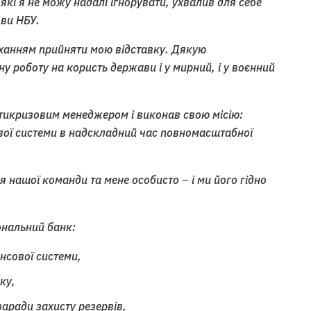
 які я не можу надалі ігнорувати, ухвалив для себе
ви НБУ.
оханням прийняти мою відставку. Дякую
ну роботу на користь держави і у мирний, і у воєнний
нтикризовим менеджером і виконав свою місію:
вої системи в надскладний час повномасштабної
ля нашої команди та мене особисто
–
і ми його гідно
ональний банк:
нсової системи,
ку,
заради захисту резервів,