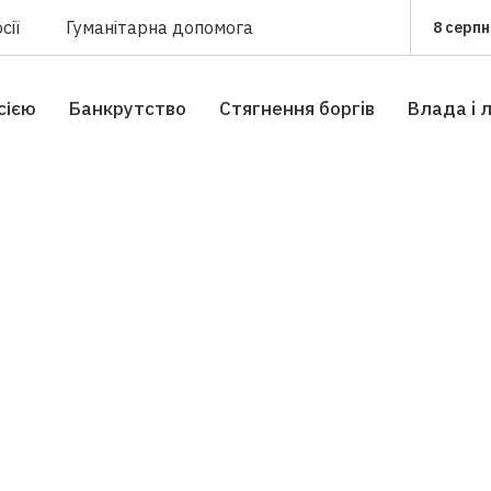
сії
Гуманітарна допомога
8 серпн
сією
Банкрутство
Стягнення боргiв
Влада i 