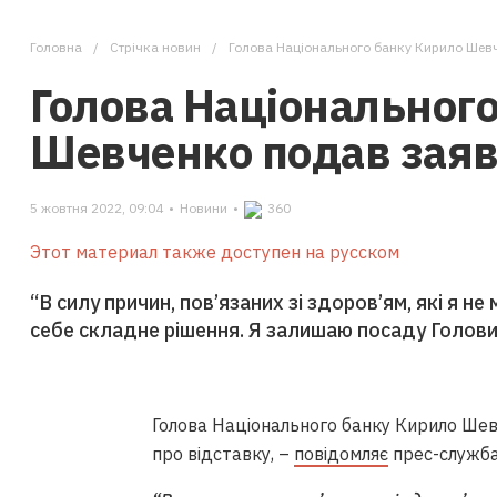
Головна
Стрічка новин
Голова Національного банку Кирило Шевч
Голова Національног
Шевченко подав заяв
5 жовтня 2022, 09:04
•
Новини
•
360
Этот материал также доступен на русском
“В силу причин, пов’язаних зі здоров’ям, які я н
себе складне рішення. Я залишаю посаду Голови 
Голова Національного банку Кирило Шев
про відставку, –
повідомляє
прес-служба