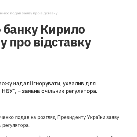
енко подав заяву про відставку
о банку Кирило
у про відставку
е можу надалі ігнорувати, ухвалив для
НБУ”, – заявив очільник регулятора.
ченко подав на розгляд Президенту України заяву
 регулятора.