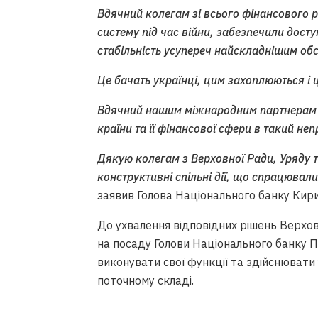
Вдячний колегам зі всього фінансового 
систему під час війни, забезпечили дост
стабільність усупереч найскладнішим об
Це бачать українці, цим захоплюються і ц
Вдячний нашим міжнародним партнерам з
країни та її фінансової сфери в такий неп
Дякую колегам з Верховної Ради, Уряду та
конструктивні спільні дії, що спрацювал
заявив Голова Національного банку Кир
До ухвалення відповідних рішень Верхо
на посаду Голови Національного банку 
виконувати свої функції та здійснювати
поточному складі.