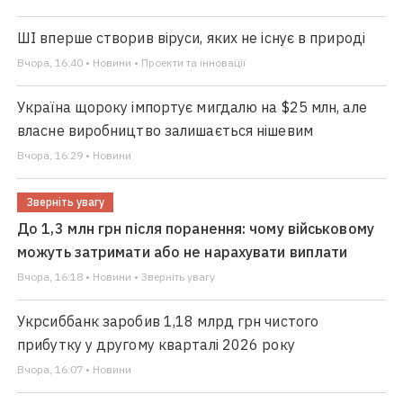
ШІ вперше створив віруси, яких не існує в природі
Вчора, 16:40 • Новини • Проекти та інновації
Україна щороку імпортує мигдалю на $25 млн, але
власне виробництво залишається нішевим
Вчора, 16:29 • Новини
Зверніть увагу
До 1,3 млн грн після поранення: чому військовому
можуть затримати або не нарахувати виплати
Вчора, 16:18 • Новини • Зверніть увагу
Укрсиббанк заробив 1,18 млрд грн чистого
прибутку у другому кварталі 2026 року
Вчора, 16:07 • Новини