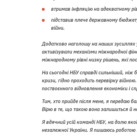
втримав інфляцію на адекватному рівн
підставив плече державному бюджету
війни.
Додатково наголошу на наших зусиллях 
активізували механізми міжнародної фіна
міжнародному рівні низку рішень, які по
На сьогодні НБУ справді сильніший, ніж б
кризи, гідно проходить перевірку війною.
поствоєнного відновлення економіки і сп
Тим, хто прийде після мене, я передаю б
Вірю в те, що такою вона залишиться й н
Я вдячний усій команді НБУ, на долю яко
незалежної України. Я пишаюсь роботою 