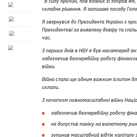
“В силу причин, пов’язаних зі здоров’ям,
складне рішення.
Я залишаю посаду Голо
Я звернувся до Президента України з пр
Президентові за виявлену довіру та спіль
час.
З перших днів в НБУ я був насамперед а
забезпечив безперебійну роботу фінансо
війни.
Війна стала ще одним важким іспитом д
склали.
З початком повномасштабної війни Наці
забезпечив безперебійну роботу фіна
не допустив паніку на валютному рин
зупинив масштабний відтік капіталу 