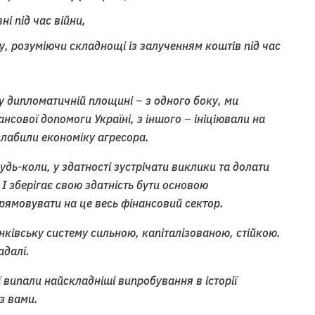
і під час війни,
, розуміючи складнощі із залученням коштів під час
у дипломатичній площині
–
з одного боку, ми
нсової допомоги Україні, з іншого
–
ініціювали на
слабили економіку агресора.
удь-коли, у здатності зустрічати виклики та долати
 І зберігає свою здатність бути основою
рямовувати на це весь фінансовий сектор.
анківську систему сильною, капіталізованою, стійкою.
адалі.
ї випали найскладніші випробування в історії
з вами.