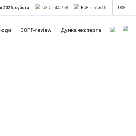
я 2026, субота
USD = 44.758
EUR = 51.615
UKR
люди
БОРГ-review
Думка експерта