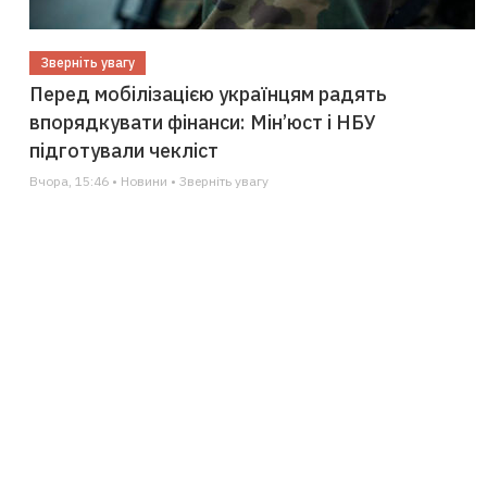
Зверніть увагу
Перед мобілізацією українцям радять
впорядкувати фінанси: Мін’юст і НБУ
підготували чекліст
Вчора, 15:46 • Новини • Зверніть увагу