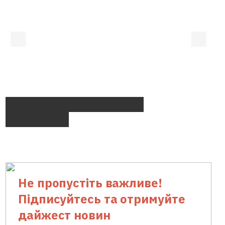
Закони про банкрутство та доступність
кредитів перешкоджають Україні піднятися
в рейтингу Doing Business
Не пропустіть важливе!
Підписуйтесь та отримуйте
дайжест новин