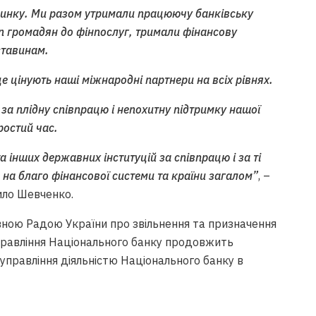
ринку. Ми разом утримали працюючу банківську
уп громадян до фінпослуг, тримали фінансову
ставинам.
е цінують наші міжнародні партнери на всіх рівнях.
а плідну співпрацю і непохитну підтримку нашої
ростий час.
 інших державних інституцій за співпрацю і за ті
и на благо фінансової системи та країни загалом”
, –
ило Шевченко.
вною Радою України про звільнення та призначення
Правління Національного банку продовжить
 управління діяльністю Національного банку в