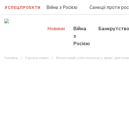
Війна з Росією
Санкції проти росі
#СПЕЦПРОЕКТИ
Новини
Війна
Банкрутств
з
Росією
Головна
Стрічка новин
Фінансовий успіх постукає у двері: цим зн