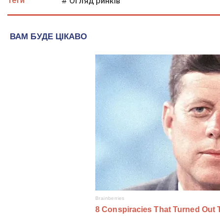
Теги
# Огляд ринків