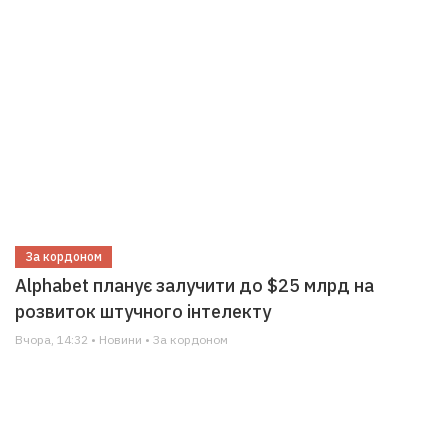
За кордоном
Alphabet планує залучити до $25 млрд на
розвиток штучного інтелекту
Вчора, 14:32 • Новини • За кордоном