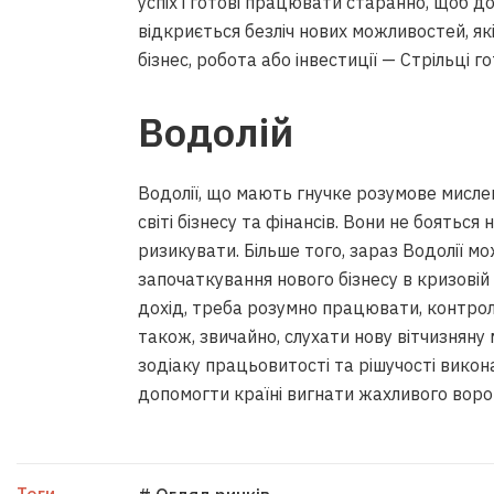
успіх і готові працювати старанно, щоб 
відкриється безліч нових можливостей, як
бізнес, робота або інвестиції — Стрільці го
Водолій
Водолії, що мають гнучке розумове мисленн
світі бізнесу та фінансів. Вони не бояться 
ризикувати. Більше того, зараз Водолії м
започаткування нового бізнесу в кризовій
дохід, треба розумно працювати, контролю
також, звичайно, слухати нову вітчизняну
зодіаку працьовитості та рішучості виконат
допомогти країні вигнати жахливого ворога