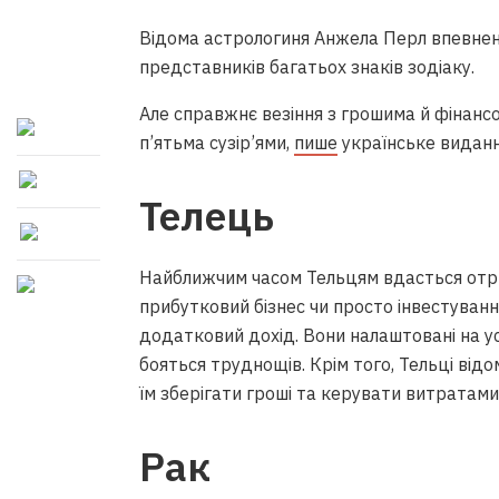
Відома астрологиня Анжела Перл впевнен
представників багатьох знаків зодіаку.
Але справжнє везіння з грошима й фінанс
п’ятьма сузір’ями,
пише
українське видання
Телець
Найближчим часом Тельцям вдасться отри
прибутковий бізнес чи просто інвестуван
додатковий дохід. Вони налаштовані на усп
бояться труднощів. Крім того, Тельці ві
їм зберігати гроші та керувати витратами
Рак