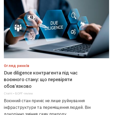
Огляд ринків
Due diligence контрагента під час
воєнного стану: що перевіряти
обов’язково
Статті • БОРГ-review
Воєнний стан приніс не лише руйнування
інфраструктури та переміщення людей. Він
докорінно змінив саму природу