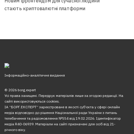
Новим фронтендом для сучасної людини
стають криптовалютні платформи
Інформаційно-аналітичне видання
© 2026 borg.expert
Усі права захищені. Передрук матеріалів лише за згодою редакції. На
сайті використовуються cookies.
ІА “БОРГ.ЕКСПЕРТ” зареєстроване в якості суб’єкта у сфері онлайн
медіа відповідно до рішення Національної ради України з питань
телебачення та радіомовлення №554 від 19.02.2026. Ідентифікатор
медіа R40-06939. Матеріали на сайті призначені для осіб від 21-
річного віку.