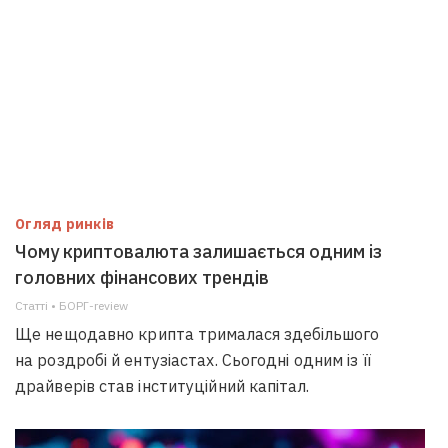
Огляд ринків
Чому криптовалюта залишається одним із
головних фінансових трендів
Статті • БОРГ-review
Ще нещодавно крипта трималася здебільшого
на роздробі й ентузіастах. Сьогодні одним із її
драйверів став інституційний капітал.