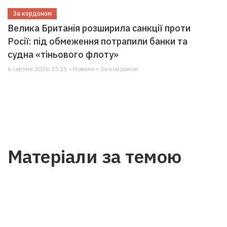
За кордоном
Велика Британія розширила санкції проти
Росії: під обмеження потрапили банки та
судна «тіньового флоту»
6 серпня 2026, 15:15 • Новини • За кордоном
Матеріали за темою