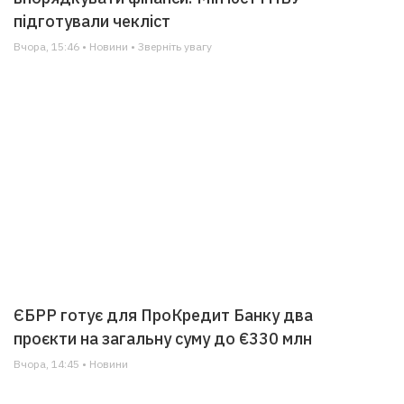
підготували чекліст
Вчора, 15:46 • Новини • Зверніть увагу
ЄБРР готує для ПроКредит Банку два
проєкти на загальну суму до €330 млн
Вчора, 14:45 • Новини