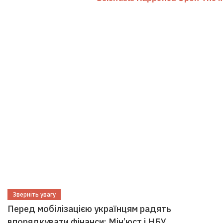
Зверніть увагу
Перед мобілізацією українцям радять
впорядкувати фінанси: Мін’юст і НБУ