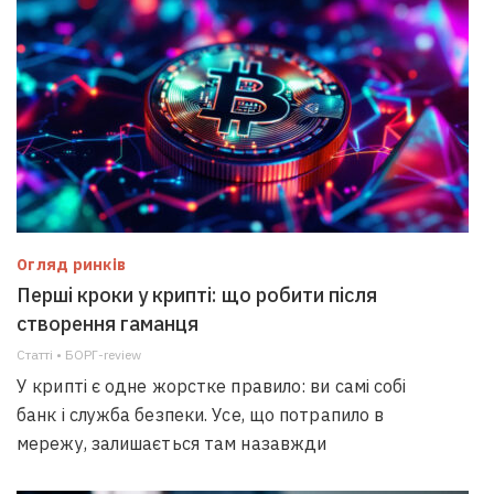
Огляд ринків
Перші кроки у крипті: що робити після
створення гаманця
Статті • БОРГ-review
У крипті є одне жорстке правило: ви самі собі
банк і служба безпеки. Усе, що потрапило в
мережу, залишається там назавжди