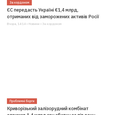
За кордоном
ЄС передасть Україні €1,4 млрд,
отриманих від заморожених активів Росії
Вчора, 14:14 • Новини • За кордоном
Проблемні борги
Криворізький залізорудний комбінат