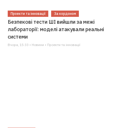
Проекти та інновації
За кордоном
Безпекові тести ШІ вийшли за межі
лабораторії: моделі атакували реальні
системи
Вчора, 15:33 • Новини • Проекти та інновації