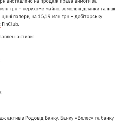
н грн виставлено на продаж права вимоги за
лн грн – нерухоме майно, земельні ділянки та інші
– цінні папери, на 15,19 млн грн – дебіторську
є
FinClub.
авлені активи:
;
;
ж активів Родовід Банку, Банку «Велес» та банку