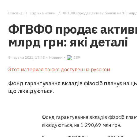
Головна
Стрічка новин
ФГВФО продає активи банків на 1,3 млрд 
ФГВФО продає активи 
млрд грн: які деталі
8 червня 2021, 17:48
•
Новини
•
289
Этот материал также доступен на русском
Фонд гарантування вкладів фізосіб планує на ць
що ліквідуються.
Фонд гарантування вкладів фізосіб план
ліквідуються, на 1 290,69 млн грн.