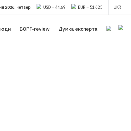
ня 2026, четвер
USD = 44.69
EUR = 51.625
UKR
люди
БОРГ-review
Думка експерта