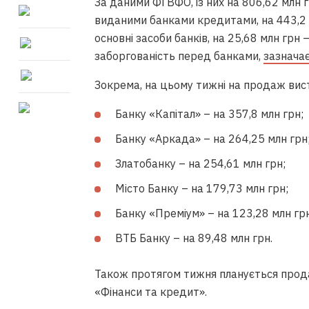
За даними
ФГВФО
, із них на 806,62 мл
виданими банками кредитами, на 443,2 м
основні засоби банків, на 25,68 млн грн 
заборгованість перед банками,
зазнача
Зокрема, на цьому тижні на продаж вист
Банку «Капітал» – на 357,8 млн грн;
Банку «Аркада» – на 264,25 млн грн
Златобанку – на 254,61 млн грн;
Місто Банку – на 179,73 млн грн;
Банку «Преміум» – на 123,28 млн грн
ВТБ Банку – на 89,48 млн грн.
Також протягом тижня планується прода
«Фінанси та кредит».