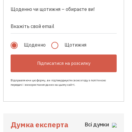
Щоденно чи щотижня – обираєте ви!
Щоденно
Щотижня
Підписатися на розсилку
Відправляючи цю форму, ви підтверджуєте свою згоду з політикою
передачі і використання даних на цьому сайті.
Думка експерта
Всі думки