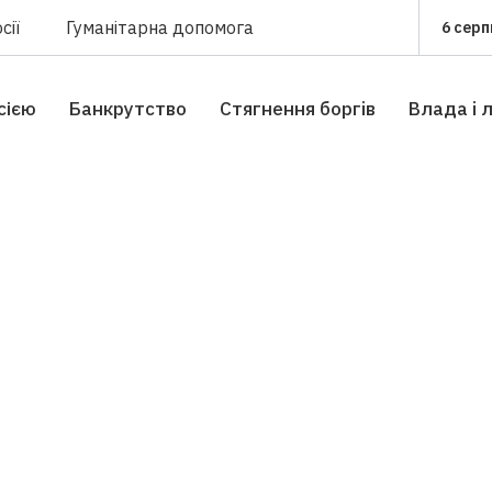
сії
Гуманітарна допомога
6 серп
сією
Банкрутство
Стягнення боргiв
Влада i 