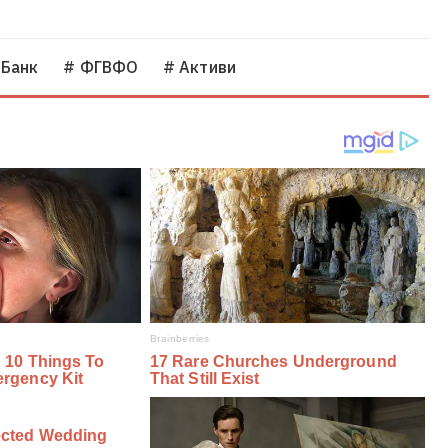
 Банк
# ФГВФО
# Активи