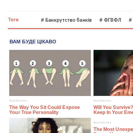
Теги
# Банкрутство банків
# ФГВФЛ
#