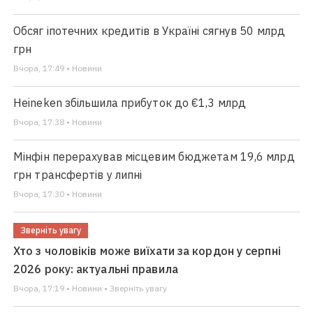
Обсяг іпотечних кредитів в Україні сягнув 50 млрд
грн
Вчора, 17:49 • Новини
Heineken збільшила прибуток до €1,3 млрд
Вчора, 17:38 • Новини
Мінфін перерахував місцевим бюджетам 19,6 млрд
грн трансфертів у липні
Вчора, 17:30 • Новини
Зверніть увагу
Хто з чоловіків може виїхати за кордон у серпні
2026 року: актуальні правила
Вчора, 17:19 • Новини • Зверніть увагу