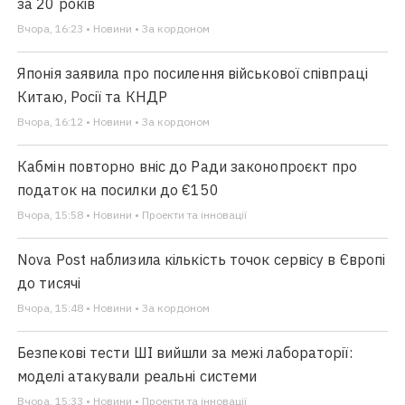
за 20 років
Вчора, 16:23 • Новини • За кордоном
Японія заявила про посилення військової співпраці
Китаю, Росії та КНДР
Вчора, 16:12 • Новини • За кордоном
Кабмін повторно вніс до Ради законопроєкт про
податок на посилки до €150
Вчора, 15:58 • Новини • Проекти та інновації
Nova Post наблизила кількість точок сервісу в Європі
до тисячі
Вчора, 15:48 • Новини • За кордоном
Безпекові тести ШІ вийшли за межі лабораторії:
моделі атакували реальні системи
Вчора, 15:33 • Новини • Проекти та інновації