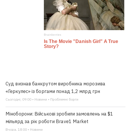
Суд визнав банкрутом виробника морозива
«Геркулес» із боргами понад 1,2 млрд грн
Сьогодні, 09:00 • Новини • Проблемні борги
Міноборони: Військові зробили замовлень на $1
мільярд за рік роботи Brave1 Market
Вчора, 18:00 • Новини