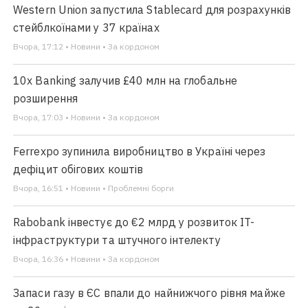
Western Union запустила Stablecard для розрахунків
стейблкоїнами у 37 країнах
Вчора, 17:12 • Новини • За кордоном
10x Banking залучив £40 млн на глобальне
розширення
Вчора, 17:03 • Новини • За кордоном
Ferrexpo зупинила виробництво в Україні через
дефіцит обігових коштів
Вчора, 16:51 • Новини • Проблемні борги
Rabobank інвестує до €2 млрд у розвиток IT-
інфраструктури та штучного інтелекту
Вчора, 16:36 • Новини • За кордоном
Запаси газу в ЄС впали до найнижчого рівня майже