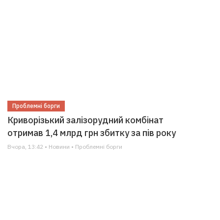
Проблемні борги
Криворізький залізорудний комбінат
отримав 1,4 млрд грн збитку за пів року
Вчора, 13:42 • Новини • Проблемні борги