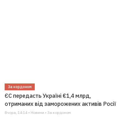
За кордоном
ЄС передасть Україні €1,4 млрд,
отриманих від заморожених активів Росії
Вчора, 14:14 • Новини • За кордоном