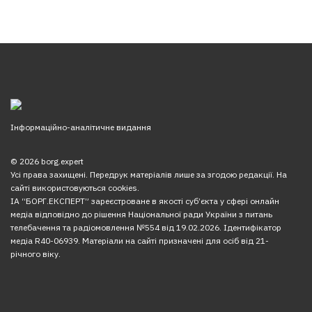
Інформаційно-аналітичне видання
© 2026 borg.expert
Усі права захищені. Передрук матеріалів лише за згодою редакції. На
сайті використовуються cookies.
ІА “БОРГ.ЕКСПЕРТ” зареєстроване в якості суб’єкта у сфері онлайн
медіа відповідно до рішення Національної ради України з питань
телебачення та радіомовлення №554 від 19.02.2026. Ідентифікатор
медіа R40-06939. Матеріали на сайті призначені для осіб від 21-
річного віку.