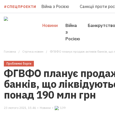
Війна з Росією
Санкції проти росі
#СПЕЦПРОЕКТИ
Новини
Війна
Банкрутств
з
Росією
Головна
Стрічка новин
ФГВФО планує продаж активів банків, що лі
Проблемні борги
ФГВФО планує продаж
банків, що ліквідують
понад 190 млн грн
23 лютого 2021, 15:46
•
Новини
•
139