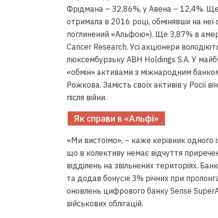
Фрідмана – 32,86%, у Авена – 12,4%. Ще 
отримала в 2016 році, обмінявши на неї
поглинений «Альфою»). Ще 3,87% в амери
Cancer Research. Усі акціонери володі
люксембурзьку ABH Holdings S.A. У май
«обмін» активами з міжнародним банком, 
Рожкова. Замість своїх активів у Росії в
після війни.
Як справи в «Альфі»
«Ми вистоїмо», – каже керівник одного і
що в колективу немає відчуття прирече
відділень на звільнених територіях. Бан
та додав бонусні 3% річних при пролонга
оновлень цифрового банку Sense Super
військових облігацій.