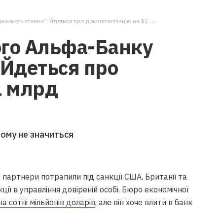
мають ставки”. Йдеться про докапіталізацію на $1 млрд
ого Альфа-Банку
 Йдеться про
1 млрд
ому не значиться
 партнери потрапили під санкції США, Британії та
ції в управління довіреній особі. Бюро економічної
 сотні мільйонів доларів
, але він хоче влити в банк