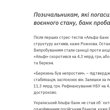
Позичальникам, які погаси
воєнного стану, банк проб
Після перших стрес-тестів «Альфа-Банк
структуру активів, каже Рожкова. Остан
Випробуванням стали санкції проти акціо
«Альфі» скоротився на 4,3 млрд грн, аб
та березні.
«Березень був непростим», – підтверджу
стабілізація, заспокоює він. Залишки з
11,3 млрд грн. Рефінансування НБУ на 
достроково.
Український Альфа-Банк не став обʼєкто
однойменним російським банком, каже Р