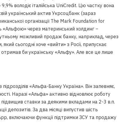
9,9% володіє італійська UniCredit. Цю частку вона
 свій український актив Укрсоцбанк (зараз
канської організації The Mark Foundation for
ють «Альфою» через материнський холдинг –
бутньому можливий продаж банку, наприклад, через
який сьогодні хоче «вийти» з Росії, припускає
ін отримав би українську «Альфу». Але все це лише
з підрозділів «Альфа-Банку Україна». Він запевняє,
ності. Наразі «Альфа» активно відновлює роботу
к підвищив ставки за деякими вкладами на 2-3 в.п.
ції депозитів. За два місяці випустив шість
App, включаючи функції підтримки ЗСУ та продажу