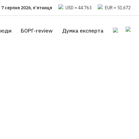
7 серпня 2026, п’ятниця
USD = 44.763
EUR = 51.672
люди
БОРГ-review
Думка експерта