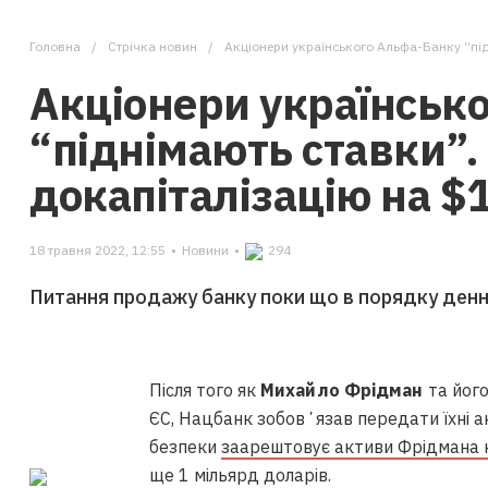
Головна
Стрічка новин
Акціонери українського Альфа-Банку “підні
Акціонери українськ
“піднімають ставки”.
докапіталізацію на $
18 травня 2022, 12:55
•
Новини
•
294
Питання продажу банку поки що в порядку денн
Після того як
Михайло Фрідман
та його
ЄС, Нацбанк зобовʼязав передати їхні ак
безпеки
заарештовує активи Фрідмана на
ще 1 мільярд доларів.