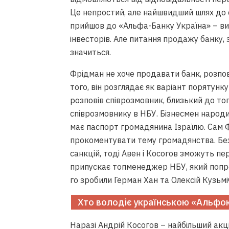
Це непростий, але найшвидший шлях до ста
прийшов до «Альфа-Банку Україна» – вий
інвесторів. Але питання продажу банку,
значиться.
Фрідман не хоче продавати банк, розпов
того, він розглядає як варіант порятунк
розповів співрозмовник, близький до т
співрозмовнику в НБУ. Бізнесмен народив
має паспорт громадянина Ізраїлю. Сам Ф
прокоментувати тему громадянства. Без
санкцій, тоді Авен і Косогов зможуть пер
припускає топменеджер НБУ, який попрос
го зробили Герман Хан та Олексій Кузьмі
Хто володіє українською «Альфо
Наразі Андрій Косогов – найбільший акц