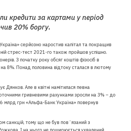
ли кредити за картами у період
ачив 20% боргу.
 Україна» серйозно наростив капітал та покращив
ній стрес-тест 2021-го також пройшов успішно.
нерів. З початку року обсяг коштів фізосіб в
о на 8%. Понад половина відтоку сталася в лютому
є Дянков. Але в квітні намітилася певна
а поточними гривневими рахунками зросли на 3% – до
4,6 млрд грн «Альфа-Банк Україна» повернув
м санкцій, тому що не був повʼязаний з
ожкова. І на нього не поширюється ухвалений