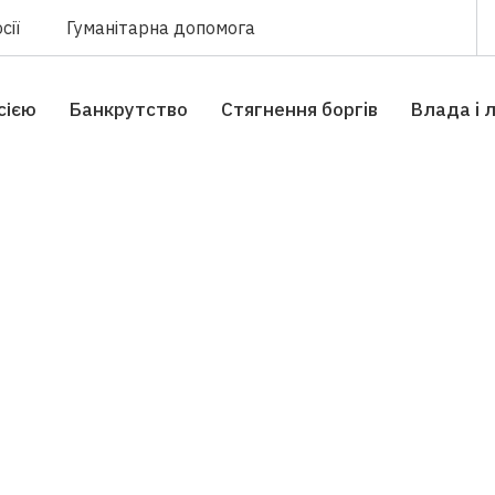
сії
Гуманітарна допомога
сією
Банкрутство
Стягнення боргiв
Влада i 