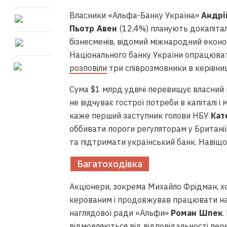
Власники «Альфа-Банку Україна»
Андрі
Пьотр Авен
(12,4%) планують докапітал
бізнесменів, відомий міжнародний екон
Національного банку України опрацюват
розповіли
три співрозмовники в керівни
Сума $1 млрд удвічі перевищує власний 
не відчуває гострої потреби в капіталі і
каже перший заступник голови НБУ
Кат
оббивати пороги регуляторам у Британії
та підтримати український банк. Навіщо
Багатоходівка
Акціонери, зокрема Михайло Фрідман, х
керованим і продовжував працювати на 
наглядової ради «Альфи»
Роман Шпек
.
відмовляються від відповідальності пер