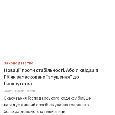
Законодавство
Новації проти стабільності. Або ліквідація
ГК як замасковане “змушення” до
банкрутства
Статті • Влада i люди
Скасування Господарського кодексу більше
нагадує дивний спосіб лікування головного
болю за допомогою гільйотини