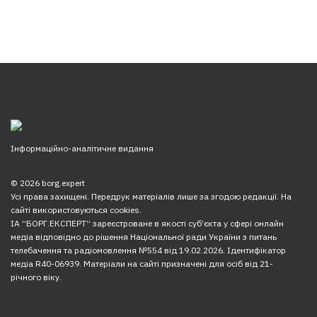
Інформаційно-аналітичне видання
© 2026 borg.expert
Усі права захищені. Передрук матеріалів лише за згодою редакції. На
сайті використовуються cookies.
ІА “БОРГ.ЕКСПЕРТ” зареєстроване в якості суб’єкта у сфері онлайн
медіа відповідно до рішення Національної ради України з питань
телебачення та радіомовлення №554 від 19.02.2026. Ідентифікатор
медіа R40-06939. Матеріали на сайті призначені для осіб від 21-
річного віку.