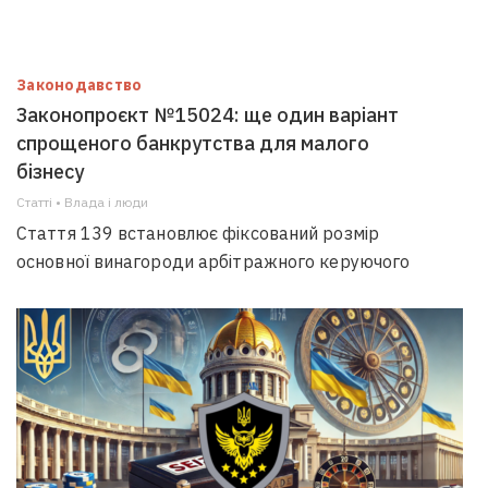
Законодавство
Законопроєкт №15024: ще один варіант
спрощеного банкрутства для малого
бізнесу
Статті • Влада i люди
Стаття 139 встановлює фіксований розмір
основної винагороди арбітражного керуючого