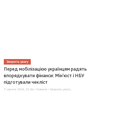
Зверніть увагу
Перед мобілізацією українцям радять
впорядкувати фінанси: Мін’юст і НБУ
підготували чекліст
7 серпня 2026, 15:46 • Новини • Зверніть увагу