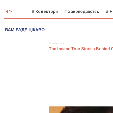
Теги
# Колектори
# Законодавство
# Н