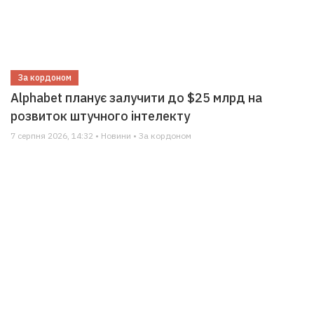
За кордоном
Alphabet планує залучити до $25 млрд на
розвиток штучного інтелекту
7 серпня 2026, 14:32 • Новини • За кордоном