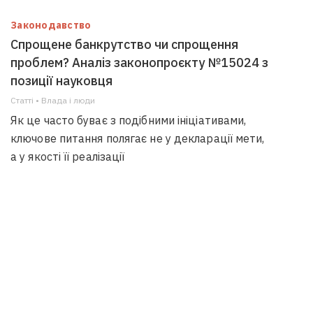
Законодавство
Спрощене банкрутство чи спрощення
проблем? Аналіз законопроєкту №15024 з
позиції науковця
Статті • Влада i люди
Як це часто буває з подібними ініціативами,
ключове питання полягає не у декларації мети,
а у якості її реалізації