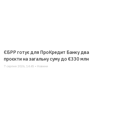
ЄБРР готує для ПроКредит Банку два
проєкти на загальну суму до €330 млн
7 серпня 2026, 14:45 • Новини