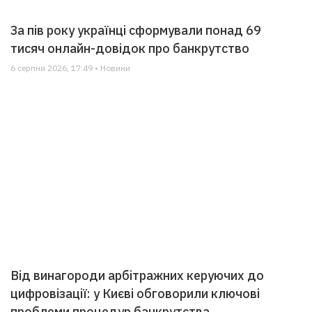
За пів року українці сформували понад 69
тисяч онлайн-довідок про банкрутство
6 серпня 2026, 17:49 • Новини
Від винагороди арбітражних керуючих до
цифровізації: у Києві обговорили ключові
проблеми процедур банкрутства