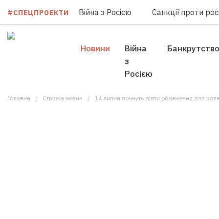
Війна з Росією
Санкції проти росі
#СПЕЦПРОЕКТИ
Новини
Війна
Банкрутств
з
Росією
Головна
Стрічка новин
14 липня почнуть діяти обмеження для колекторів: кр