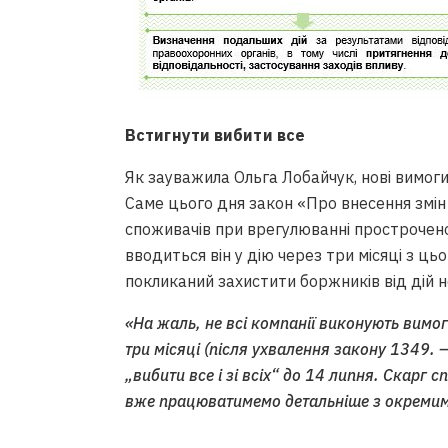
Встигнути вибити все
Як зауважила Ольга Лобайчук, нові вимоги 
Саме цього дня закон «Про внесення змін
споживачів при врегулюванні простроченої
вводиться він у дію через три місяці з ць
покликаний захистити боржників від дій 
«На жаль, не всі компанії виконують вимог
три місяці (після ухвалення закону 1349. 
„вибити все і зі всіх“ до 14 липня. Скарг 
вже працюватимемо детальніше з окреми