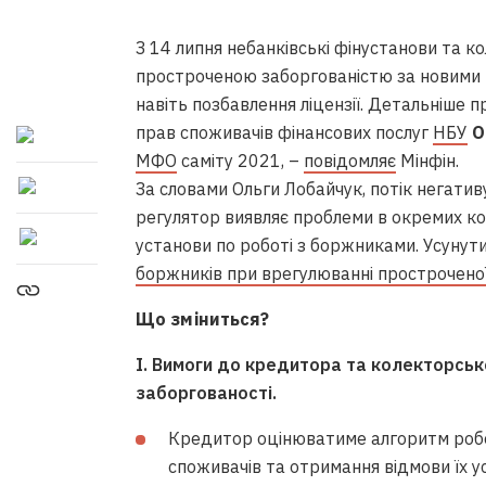
З 14 липня небанківські фінустанови та к
простроченою заборгованістю за новими 
навіть позбавлення ліцензії. Детальніше 
прав споживачів фінансових послуг
НБУ
О
МФО
саміту 2021, –
повідомляє
Мінфін.
За словами Ольги Лобайчук, потік негатив
регулятор виявляє проблеми в окремих комп
установи по роботі з боржниками. Усунут
боржників при врегулюванні простроченої
Що зміниться?
І. Вимоги до кредитора та колекторськ
заборгованості.
Кредитор оцінюватиме алгоритм робо
споживачів та отримання відмови їх 