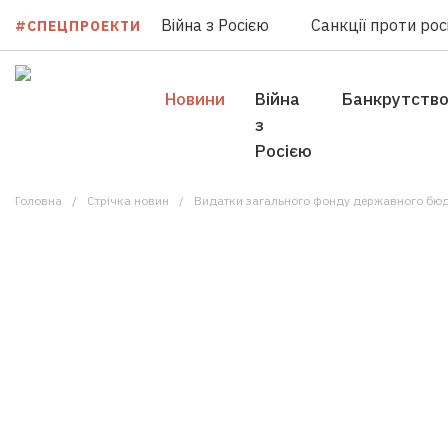
Війна з Росією
Санкції проти росі
#СПЕЦПРОЕКТИ
Новини
Війна
Банкрутств
з
Росією
Головна
Стрічка новин
Видатки загального фонду державного бюдже