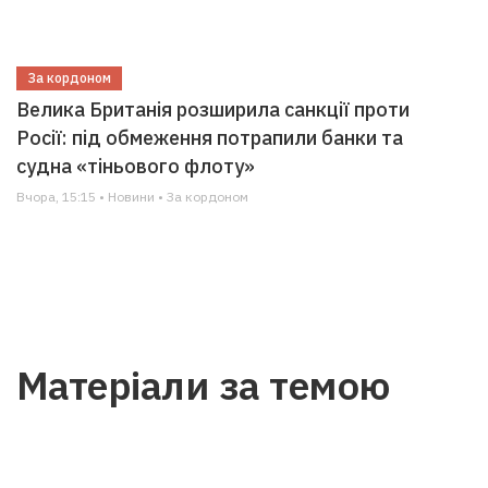
За кордоном
Велика Британія розширила санкції проти
Росії: під обмеження потрапили банки та
судна «тіньового флоту»
Вчора, 15:15 • Новини • За кордоном
Матеріали за темою