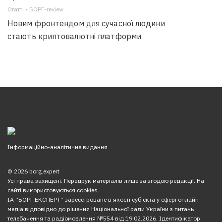
Статті • БОРГ-review
Новим фронтендом для сучасної людини
стають криптовалютні платформи
Інформаційно-аналітичне видання
© 2026 borg.expert
Усі права захищені. Передрук матеріалів лише за згодою редакції. На
сайті використовуються cookies.
ІА “БОРГ.ЕКСПЕРТ” зареєстроване в якості суб’єкта у сфері онлайн
медіа відповідно до рішення Національної ради України з питань
телебачення та радіомовлення №554 від 19.02.2026. Ідентифікатор