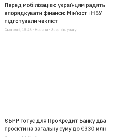
Перед мобілізацією українцям радять
впорядкувати фінанси: Мін’юст і НБУ
підготували чекліст
Сьогодні, 15:46 • Новини • Зверніть увагу
ЄБРР готує для ПроКредит Банку два
проєкти на загальну суму до €330 млн