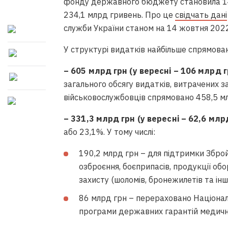
фонду державного бюджету становила 143
234,1 млрд гривень. Про це
свідчать дані
служби України станом на 14 жовтня 2022
У структурі видатків найбільше спрямова
– 605 млрд грн (у вересні – 106 млрд г
загального обсягу видатків, витрачених з
військовослужбовців спрямовано 458,5 млр
– 331,3 млрд грн (у вересні – 62,6 млр
або 23,1%. У тому числі:
190,2 млрд грн – для підтримки Зброй
озброєння, боєприпасів, продукції об
захисту (шоломів, бронежилетів та інш
86 млрд грн – перераховано Націонал
програми державних гарантій медичн