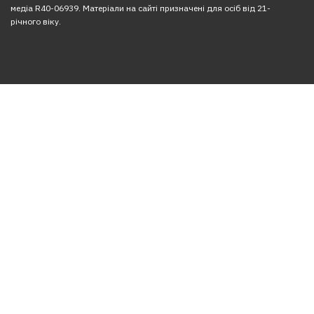
медіа R40-06939. Матеріали на сайті призначені для осіб від 21-
річного віку.