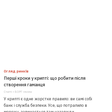
Огляд ринків
Перші кроки у крипті: що робити після
створення гаманця
Статті • БОРГ-review
У крипті є одне жорстке правило: ви самі собі
банк і служба безпеки. Усе, що потрапило в
мережу, залишається там назавжди