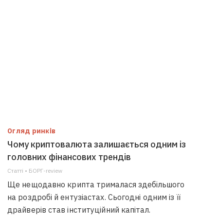
Огляд ринків
Чому криптовалюта залишається одним із
головних фінансових трендів
Статті • БОРГ-review
Ще нещодавно крипта трималася здебільшого
на роздробі й ентузіастах. Сьогодні одним із її
драйверів став інституційний капітал.