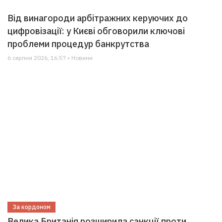
Від винагороди арбітражних керуючих до
цифровізації: у Києві обговорили ключові
проблеми процедур банкрутства
6 серпня 2026, 16:57 • Новини
За кордоном
Велика Британія розширила санкції проти