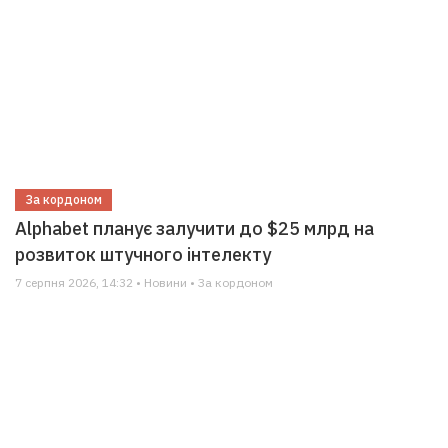
За кордоном
Alphabet планує залучити до $25 млрд на
розвиток штучного інтелекту
7 серпня 2026, 14:32 • Новини • За кордоном