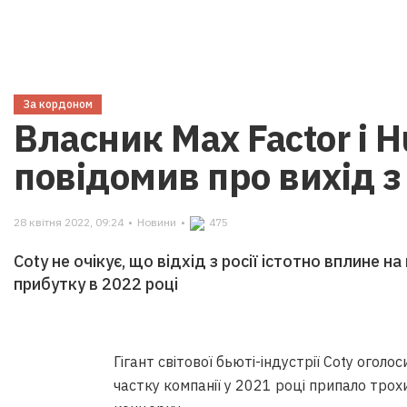
За кордоном
Власник Max Factor і H
повідомив про вихід з 
28 квітня 2022, 09:24
•
Новини
•
475
Coty не очікує, що відхід з росії істотно вплине н
прибутку в 2022 році
Гігант світової бьюті-індустрії Coty оголо
частку компанії у 2021 році припало трох