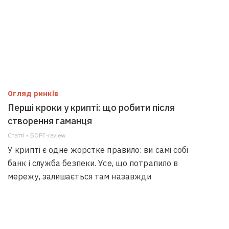
Огляд ринків
Перші кроки у крипті: що робити після
створення гаманця
Статті • БОРГ-review
У крипті є одне жорстке правило: ви самі собі
банк і служба безпеки. Усе, що потрапило в
мережу, залишається там назавжди