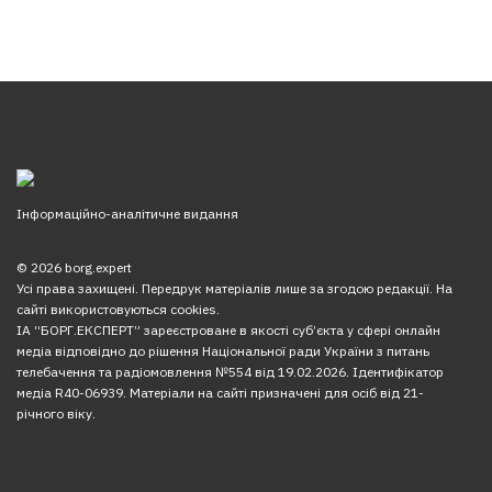
Інформаційно-аналітичне видання
© 2026 borg.expert
Усі права захищені. Передрук матеріалів лише за згодою редакції. На
сайті використовуються cookies.
ІА “БОРГ.ЕКСПЕРТ” зареєстроване в якості суб’єкта у сфері онлайн
медіа відповідно до рішення Національної ради України з питань
телебачення та радіомовлення №554 від 19.02.2026. Ідентифікатор
медіа R40-06939. Матеріали на сайті призначені для осіб від 21-
річного віку.