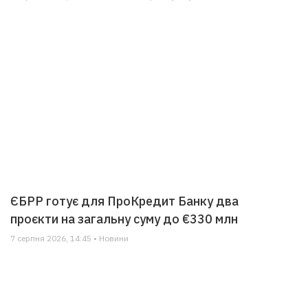
ЄБРР готує для ПроКредит Банку два
проєкти на загальну суму до €330 млн
7 серпня 2026, 14:45 • Новини