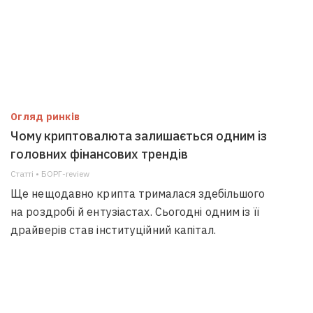
Огляд ринків
Чому криптовалюта залишається одним із
головних фінансових трендів
Статті • БОРГ-review
Ще нещодавно крипта трималася здебільшого
на роздробі й ентузіастах. Сьогодні одним із її
драйверів став інституційний капітал.