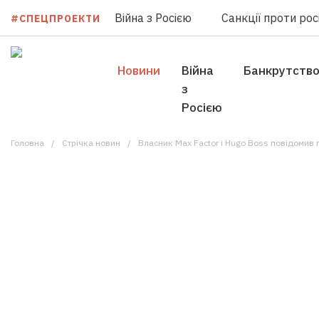
Війна з Росією
Санкції проти росі
#СПЕЦПРОЕКТИ
Новини
Війна
Банкрутств
з
Росією
Головна
Стрічка новин
Власник Max Factor і Hugo Boss повідомив пр