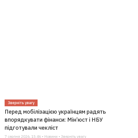
Зверніть увагу
Перед мобілізацією українцям радять
впорядкувати фінанси: Мін’юст і НБУ
підготували чекліст
7 серпня 2026, 15:46 • Новини • Зверніть увагу