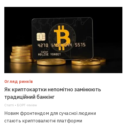
Огляд ринків
Як криптокартки непомітно замінюють
традиційний банкінг
Статті • БОРГ-review
Новим фронтендом для сучасної людини
стають криптовалютні платформи